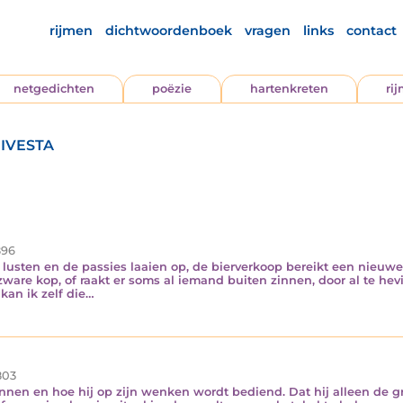
rijmen
dichtwoordenboek
vragen
links
contact
netgedichten
poëzie
hartenkreten
ri
ivesta
96
lusten en de passies laaien op, de bierverkoop bereikt een nieuwe 
zware kop, of raakt er soms al iemand buiten zinnen, door al te h
kan ik zelf die…
03
nnen en hoe hij op zijn wenken wordt bediend. Dat hij alleen de g