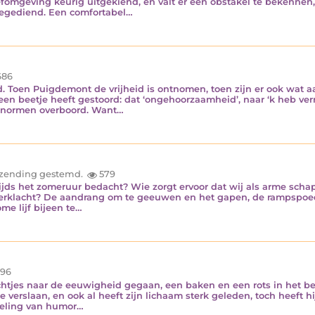
efomgeving keurig uitgekiend, en valt er een obstakel te bekennen,
toegediend. Een comfortabel…
86
ord. Toen Puigdemont de vrijheid is ontnomen, toen zijn er ook wa
een beetje heeft gestoord: dat ‘ongehoorzaamheid’, naar ‘k heb ve
t normen overboord. Want…
inzending gestemd.
579
stijds het zomeruur bedacht? Wie zorgt ervoor dat wij als arme sc
erklacht? De aandrang om te geeuwen en het gapen, de rampspoed n
me lijf bijeen te…
96
htjes naar de eeuwigheid gegaan, een baken en een rots in het bes
 verslaan, en ook al heeft zijn lichaam sterk geleden, toch heeft 
keling van humor…