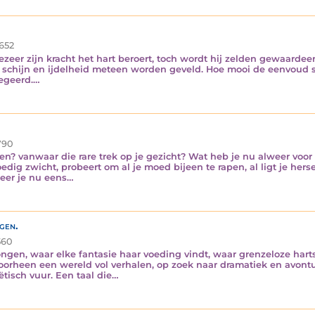
652
eer zijn kracht het hart beroert, toch wordt hij zelden gewaardee
 schijn en ijdelheid meteen worden geveld. Hoe mooi de eenvoud so
negeerd.…
790
n? vanwaar die rare trek op je gezicht? Wat heb je nu alweer voor 
edig zwicht, probeert om al je moed bijeen te rapen, al ligt je he
beer je nu eens…
gen.
60
ngen, waar elke fantasie haar voeding vindt, waar grenzeloze har
doorheen een wereld vol verhalen, op zoek naar dramatiek en avontu
ëtisch vuur. Een taal die…