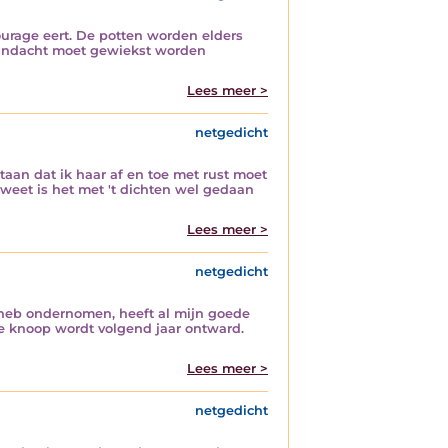
ourage eert. De potten worden elders
e aandacht moet gewiekst worden
Lees meer >
netgedicht
staan dat ik haar af en toe met rust moet
 weet is het met 't dichten wel gedaan
Lees meer >
netgedicht
iet heb ondernomen, heeft al mijn goede
lke knoop wordt volgend jaar ontward.
Lees meer >
netgedicht