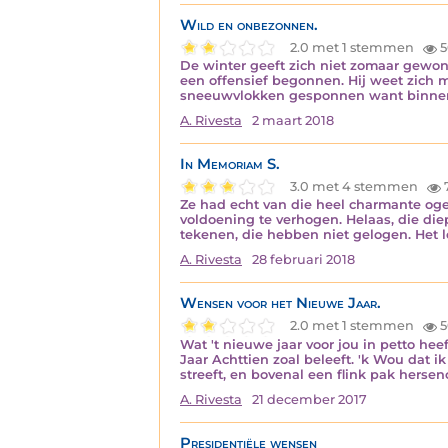
Wild en onbezonnen.
2.0 met 1 stemmen
5
De winter geeft zich niet zomaar gewonne
een offensief begonnen. Hij weet zich m
sneeuwvlokken gesponnen want binnenko
A. Rivesta
2 maart 2018
In Memoriam S.
3.0 met 4 stemmen
Ze had echt van die heel charmante oge
voldoening te verhogen. Helaas, die diep
tekenen, die hebben niet gelogen. Het 
A. Rivesta
28 februari 2018
Wensen voor het Nieuwe Jaar.
2.0 met 1 stemmen
5
Wat 't nieuwe jaar voor jou in petto heef
Jaar Achttien zoal beleeft. 'k Wou dat ik
streeft, en bovenal een flink pak herse
A. Rivesta
21 december 2017
Presidentiële wensen