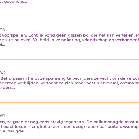
iet goed wijs…
710
 voorspellen, Echt, ik vond geen glazen bol die het kan vertellen. Ma
de zult beleven. Vrijheid in verankering, vriendschap en verbonden
el…
742
 Behulpzaam helpt ze spanning te bevrijden, ze vecht om de verzuri
iedereen verblijden, vertoont ze zich maar best niet overal, ontsnapt
eiden.…
91
iten, ze gaan er nog eens stevig tegenaan. De ballenvreugde raast al
 erachteraan - er glipt al eens een deugnietje naar buiten, waarop 
 die vreugde…