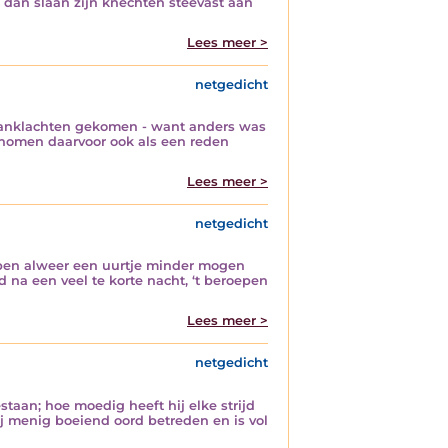
 dan slaan zijn knechten steevast aan
Lees meer >
netgedicht
t aanklachten gekomen - want anders was
rnomen daarvoor ook als een reden
Lees meer >
netgedicht
hapen alweer een uurtje minder mogen
a een veel te korte nacht, ‘t beroepen
Lees meer >
netgedicht
taan; hoe moedig heeft hij elke strijd
hij menig boeiend oord betreden en is vol