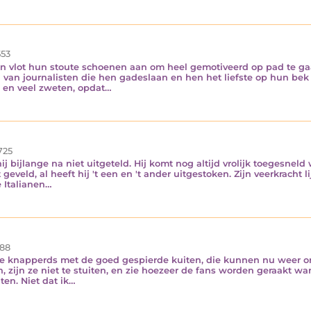
53
ken vlot hun stoute schoenen aan om heel gemotiveerd op pad te 
en van journalisten die hen gadeslaan en hen het liefste op hun bek
 en veel zweten, opdat…
725
ij bijlange na niet uitgeteld. Hij komt nog altijd vrolijk toegesne
veld, al heeft hij 't een en 't ander uitgestoken. Zijn veerkracht l
 Italianen…
88
De knapperds met de goed gespierde kuiten, die kunnen nu weer o
n, zijn ze niet te stuiten, en zie hoezeer de fans worden geraakt
iten. Niet dat ik…