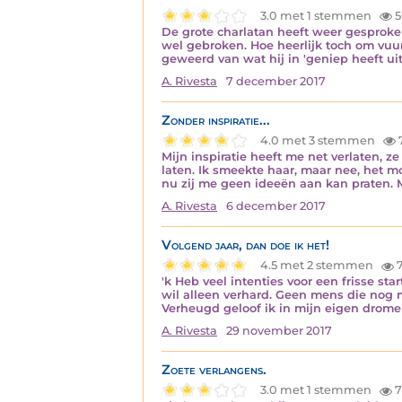
3.0 met 1 stemmen
5
De grote charlatan heeft weer gesproken
wel gebroken. Hoe heerlijk toch om vuur
geweerd van wat hij in 'geniep heeft u
A. Rivesta
7 december 2017
Zonder inspiratie...
4.0 met 3 stemmen
Mijn inspiratie heeft me net verlaten, z
laten. Ik smeekte haar, maar nee, het m
nu zij me geen ideeën aan kan praten.
A. Rivesta
6 december 2017
Volgend jaar, dan doe ik het!
4.5 met 2 stemmen
7
'k Heb veel intenties voor een frisse st
wil alleen verhard. Geen mens die nog m
Verheugd geloof ik in mijn eigen drome
A. Rivesta
29 november 2017
Zoete verlangens.
3.0 met 1 stemmen
7