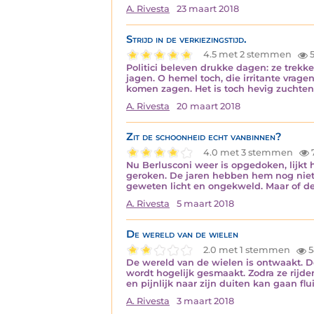
A. Rivesta
23 maart 2018
Strijd in de verkiezingstijd.
4.5 met 2 stemmen
5
Politici beleven drukke dagen: ze trek
jagen. O hemel toch, die irritante vrag
komen zagen. Het is toch hevig zuchten
A. Rivesta
20 maart 2018
Zit de schoonheid echt vanbinnen?
4.0 met 3 stemmen
Nu Berlusconi weer is opgedoken, lijkt h
geroken. De jaren hebben hem nog niet ge
geweten licht en ongekweld. Maar of de
A. Rivesta
5 maart 2018
De wereld van de wielen
2.0 met 1 stemmen
5
De wereld van de wielen is ontwaakt. 
wordt hogelijk gesmaakt. Zodra ze rijde
en pijnlijk naar zijn duiten kan gaan flu
A. Rivesta
3 maart 2018