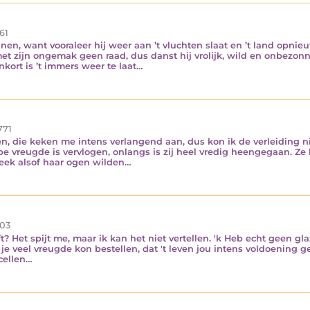
61
n, want vooraleer hij weer aan ’t vluchten slaat en ’t land opnieuw
et zijn ongemak geen raad, dus danst hij vrolijk, wild en onbezon
rt is ’t immers weer te laat…
771
n, die keken me intens verlangend aan, dus kon ik de verleiding ni
e vreugde is vervlogen, onlangs is zij heel vredig heengegaan. Ze h
leek alsof haar ogen wilden…
03
t? Het spijt me, maar ik kan het niet vertellen. 'k Heb echt geen glaz
 je veel vreugde kon bestellen, dat 't leven jou intens voldoening gee
ncellen…