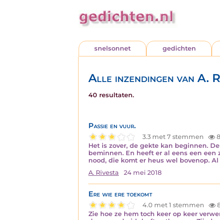
snelsonnet
gedichten
Alle inzendingen van A. R
40 resultaten.
Passie en vuur.
3.3 met 7 stemmen
8
Het is zover, de gekte kan beginnen. De 
beminnen. En heeft er al eens een een 
nood, die komt er heus wel bovenop. Al 
A. Rivesta
24 mei 2018
Ere wie ere toekomt
4.0 met 1 stemmen
8
Zie hoe ze hem toch keer op keer verwe