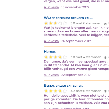
vergen, want wie niet graait, die is er n
A. Rivesta
15 november 2017
Wat je toekomst brengen zal...
3.0 met 6 stemmen
Wat je toekomst brengen zal, kan ik niet
streven door en boven alles heen vreug
liefdevolle tederheid. Veel te krijgen, ve
A. Rivesta
26 september 2017
Humor.
3.8 met 4 stemmen
De humor, da’s een heel speciaal geval.
in dit tranendal. Al kan haar glans niet 
blijft verheugd een warme gloed verspr
A. Rivesta
22 september 2017
Benen, ballen en fluiten.
4.3 met 6 stemmen
8
Hun dolle geestdrift is weer niet te stu
pezige kornuiten. De toezichthouder holt
aan zijn behoeften is voldaan. Wie zou
A. Rivesta
5 september 2017