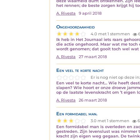
deze waarheid durft ontkennen. Zijn le
het rennen; de beste zorgen krijgt hij 
A. Rivesta
9 april 2018
Ongehoorzaamheid
4.0 met 1 stemmen
6
Ik heb in Het Journaal iets raars geho
die actie ongehoord. Maar wat me toch 
wordt genomen; dat gooit toch wel wa
A. Rivesta
27 maart 2018
Een veel te korte nacht
Er is nog niet op deze 
Een veel te korte nacht... Wie heeft de
slapen? Wie hoort er onze droeve jamm
op de laatste levenskracht om ’t eigen lo
A. Rivesta
26 maart 2018
Een formidabel man.
3.0 met 1 stemmen
6
Een formidabel man is overleden en zac
gestreden. Zijn levenslust was nimmer te
kracht zijn eigen weg gegaan. De twin