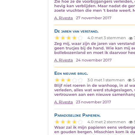
Zie hoe ze de voorbijgangers verleiden,
hevig kan verblijden. Maar nadat de geno
zoete vruchten die men 't beste weert. 
A. Rivesta
27 november 2017
De jaren van verstand.
4.0 met 3 stemmen
Zeg mij, waar zijn de jaren van verstan
geen trucjes bij de hand. Wie kan mij e
bollebozenland en moet ik daarvoor he
A. Rivesta
24 november 2017
Een nieuwe brug.
3.0 met 1 stemmen
5
Blijf niet roeren in de wanhoop, in al wa
verleden, alles wat werd stukgeslagen, 
vertrouwen aan een nieuwe samenhang
A. Rivesta
23 november 2017
Paradijselijke Papieren.
4.0 met 2 stemmen
Waar zal ik mijn papieren eens verbergen
en gouden bergen. Misschien kom ik dan