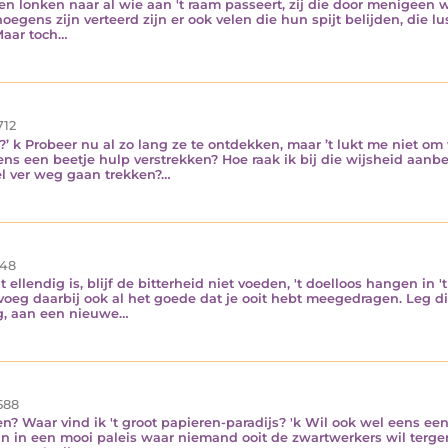
 en lonken naar al wie aan 't raam passeert, zij die door menigeen
egens zijn verteerd zijn er ook velen die hun spijt belijden, die lus
Maar toch…
712
d?’ k Probeer nu al zo lang ze te ontdekken, maar ’t lukt me niet o
ens een beetje hulp verstrekken? Hoe raak ik bij die wijsheid aan
el ver weg gaan trekken?…
48
t ellendig is, blijf de bitterheid niet voeden, 't doelloos hangen in 
voeg daarbij ook al het goede dat je ooit hebt meegedragen. Leg d
, aan een nieuwe…
588
? Waar vind ik 't groot papieren-paradijs? 'k Wil ook wel eens een 
 in een mooi paleis waar niemand ooit de zwartwerkers wil tergen, 