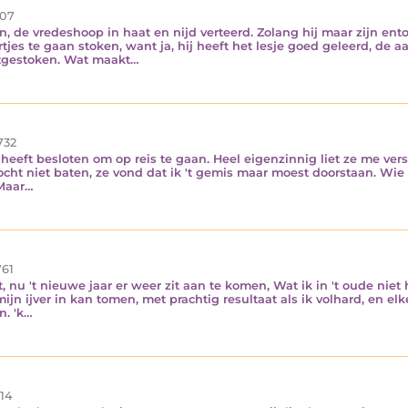
07
, de vredeshoop in haat en nijd verteerd. Zolang hij maar zijn ent
tjes te gaan stoken, want ja, hij heeft het lesje goed geleerd, d
itgestoken. Wat maakt…
732
e heeft besloten om op reis te gaan. Heel eigenzinnig liet ze me ver
ocht niet baten, ze vond dat ik 't gemis maar moest doorstaan. Wie
 Maar…
61
art, nu 't nieuwe jaar er weer zit aan te komen, Wat ik in 't oude n
ijn ijver in kan tomen, met prachtig resultaat als ik volhard, en e
n. 'k…
14