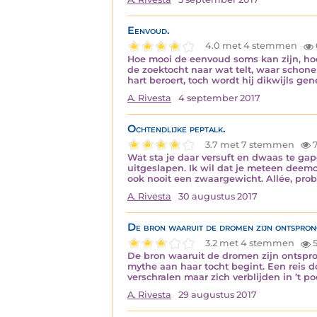
Eenvoud.
4.0 met 4 stemmen
Hoe mooi de eenvoud soms kan zijn, hoez
de zoektocht naar wat telt, waar schone
hart beroert, toch wordt hij dikwijls ge
A. Rivesta
4 september 2017
Ochtendlijke peptalk.
3.7 met 7 stemmen
Wat sta je daar versuft en dwaas te gape
uitgeslapen. Ik wil dat je meteen deemo
ook nooit een zwaargewicht. Allée, pro
A. Rivesta
30 augustus 2017
De bron waaruit de dromen zijn ontspron
3.2 met 4 stemmen
5
De bron waaruit de dromen zijn ontspro
mythe aan haar tocht begint. Een reis 
verschralen maar zich verblijden in ’t po
A. Rivesta
29 augustus 2017