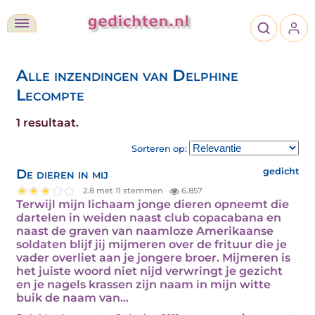
Alle inzendingen van Delphine
Lecompte
1 resultaat.
Sorteren op:
De dieren in mij
gedicht
2.8 met 11 stemmen
6.857
Terwijl mijn lichaam jonge dieren opneemt die
dartelen in weiden naast club copacabana en
naast de graven van naamloze Amerikaanse
soldaten blijf jij mijmeren over de frituur die je
vader overliet aan je jongere broer. Mijmeren is
het juiste woord niet nijd verwringt je gezicht
en je nagels krassen zijn naam in mijn witte
buik de naam van…