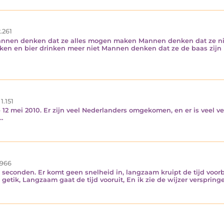
.261
nnen denken dat ze alles mogen maken Mannen denken dat ze ni
en en bier drinken meer niet Mannen denken dat ze de baas zijn 
1.151
 op 12 mei 2010. Er zijn veel Nederlanders omgekomen, en er is veel 
.…
966
.10 seconden. Er komt geen snelheid in, langzaam kruipt de tijd voorbi
ar het getik, Langzaam gaat de tijd vooruit, En ik zie de wijzer verspring