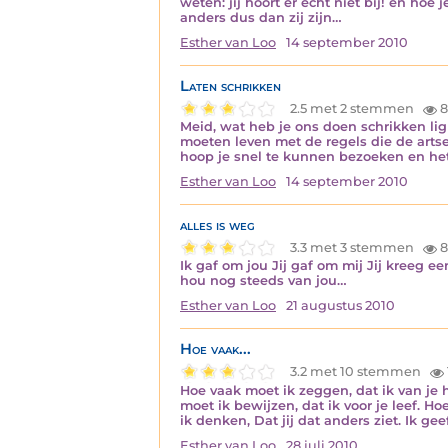
weten: jij hoort er echt niet bij! en hoe 
anders dus dan zij zijn…
Esther van Loo
14 september 2010
Laten schrikken
2.5 met 2 stemmen
8
Meid, wat heb je ons doen schrikken lig 
moeten leven met de regels die de arts
hoop je snel te kunnen bezoeken en het 
Esther van Loo
14 september 2010
alles is weg
3.3 met 3 stemmen
8
Ik gaf om jou Jij gaf om mij Jij kreeg 
hou nog steeds van jou…
Esther van Loo
21 augustus 2010
Hoe vaak...
3.2 met 10 stemmen
Hoe vaak moet ik zeggen, dat ik van je h
moet ik bewijzen, dat ik voor je leef. H
ik denken, Dat jij dat anders ziet. Ik ge
Esther van Loo
28 juli 2010