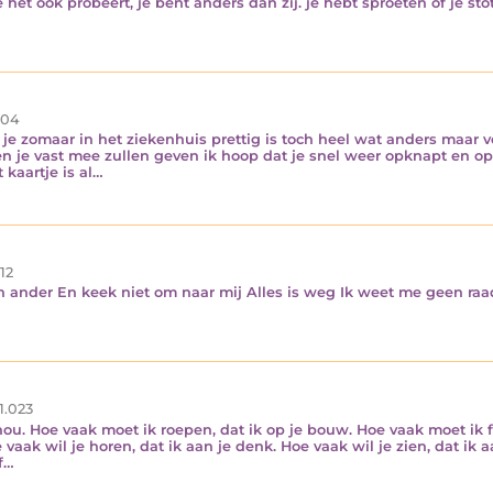
je het ook probeert, je bent anders dan zij. je hebt sproeten of je st
04
je zomaar in het ziekenhuis prettig is toch heel wat anders maar vo
en je vast mee zullen geven ik hoop dat je snel weer opknapt en o
kaartje is al…
12
een ander En keek niet om naar mij Alles is weg Ik weet me geen ra
1.023
ou. Hoe vaak moet ik roepen, dat ik op je bouw. Hoe vaak moet ik fl
oe vaak wil je horen, dat ik aan je denk. Hoe vaak wil je zien, dat i
ef…