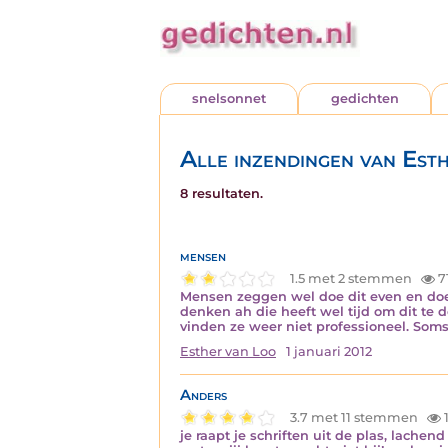
snelsonnet
gedichten
Alle inzendingen van Est
8 resultaten.
mensen
1.5 met 2 stemmen
7
Mensen zeggen wel doe dit even en doe 
denken ah die heeft wel tijd om dit te 
vinden ze weer niet professioneel. Som
Esther van Loo
1 januari 2012
Anders
3.7 met 11 stemmen
1
je raapt je schriften uit de plas, lachen