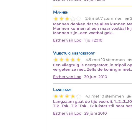
Mannen
2.6 met 7 stemmen
2
Mannen denken dat ze alles kunnen Ma
Mannen kunnen alleen maar voetbal kijk
Mannen zijn...een voetbal gek…
Esther van Loo
1 juli 2010
Vliegtuig neergestort
4.9 met 10 stemmen
Een vliegtuig is neergestort, in tripoli
vergeten ze niet. Zelfs de koningin niet
Esther van Loo
30 juni 2010
Langzaam
4.1 met 10 stemmen
Langzaam gaat de tijd vooruit, 1...2...3..
Tik...Tok...Tik...Tok... Ik luister stil na
Esther van Loo
29 juni 2010