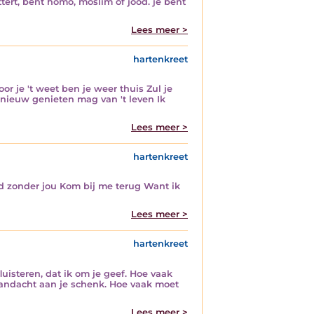
ottert, bent homo, moslim of jood. je bent
Lees meer >
hartenkreet
or je 't weet ben je weer thuis Zul je
pnieuw genieten mag van 't leven Ik
Lees meer >
hartenkreet
ad zonder jou Kom bij me terug Want ik
Lees meer >
hartenkreet
uisteren, dat ik om je geef. Hoe vaak
k aandacht aan je schenk. Hoe vaak moet
Lees meer >