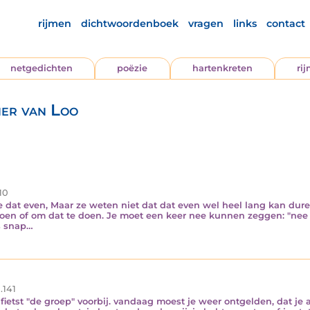
rijmen
dichtwoordenboek
vragen
links
contact
netgedichten
poëzie
hartenkreten
ri
her van Loo
10
dat even, Maar ze weten niet dat dat even wel heel lang kan duren.
doen of om dat te doen. Je moet een keer nee kunnen zeggen: "nee 
s snap…
.141
d fietst "de groep" voorbij. vandaag moest je weer ontgelden, dat je 