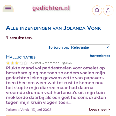
Alle inzendingen van Jolanda Vonk
7 resultaten.
Sorteren op:
Hallucinaties
hartenkreet
3.2 met 4 stemmen
844
Plukte mand vol paddestoelen voor omelet op
boterham ging me toen zo anders voelen mijn
gedachten leken gezwam zette van papavers
toen thee om weer wat tot rust te komen nou,
het stopte mijn diarree maar had daarna
vreemde dromen vrat hortensia's uit mijn tuin
mekkerde daarbij als een geit hersens drukten
tegen mijn kruin vlogen toen…
Lees meer >
Jolanda Vonk
13 juni 2005