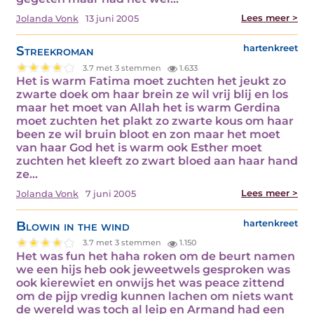
Lees meer >
Jolanda Vonk
13 juni 2005
Streekroman
hartenkreet
3.7 met 3 stemmen
1.633
Het is warm Fatima moet zuchten het jeukt zo
zwarte doek om haar brein ze wil vrij blij en los
maar het moet van Allah het is warm Gerdina
moet zuchten het plakt zo zwarte kous om haar
been ze wil bruin bloot en zon maar het moet
van haar God het is warm ook Esther moet
zuchten het kleeft zo zwart bloed aan haar hand
ze…
Lees meer >
Jolanda Vonk
7 juni 2005
Blowin in the wind
hartenkreet
3.7 met 3 stemmen
1.150
Het was fun het haha roken om de beurt namen
we een hijs heb ook jeweetwels gesproken was
ook kierewiet en onwijs het was peace zittend
om de pijp vredig kunnen lachen om niets want
de wereld was toch al leip en Armand had een