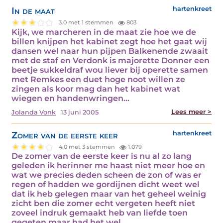
In de maat
hartenkreet
3.0 met 1 stemmen
803
Kijk, we marcheren in de maat zie hoe we de
billen knijpen het kabinet zegt hoe het gaat wij
dansen wel naar hun pijpen Balkenende zwaait
met de staf en Verdonk is majorette Donner een
beetje sukkeldraf wou liever bij operette samen
met Remkes een duet hoge noot willen ze
zingen als koor mag dan het kabinet wat
wiegen en handenwringen…
Lees meer >
Jolanda Vonk
13 juni 2005
Zomer van de eerste keer
hartenkreet
4.0 met 3 stemmen
1.079
De zomer van de eerste keer is nu al zo lang
geleden ik herinner me haast niet meer hoe en
wat we precies deden scheen de zon of was er
regen of hadden we gordijnen dicht weet wel
dat ik heb gelegen maar van het geheel weinig
zicht ben die zomer echt vergeten heeft niet
zoveel indruk gemaakt heb van liefde toen
gegeten maar had het wel…