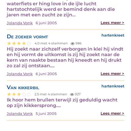
waterfiets er hing love in de ijle lucht
hartstochtelijk werd er bemind denk aan die
jaren met een zucht ze zijn…
Lees meer >
Jolanda Vonk
6 juni 2005
De zoeker vormt
hartenkreet
4.0 met 4 stemmen
986
Hij zoekt naar zichzelf verborgen in klei hij vindt
en hij vormt de uitkomst is zij hij zoekt naar de
kern van naakte bestaan hij kneedt en hij drukt
zo zal zij ontstaan.…
Lees meer >
Jolanda Vonk
6 juni 2005
Van kikkerbil
hartenkreet
2.5 met 4 stemmen
927
Ik hoor hem brullen terwijl zij geduldig wacht
op zijn kikkersprong.…
Lees meer >
Jolanda Vonk
5 juni 2005