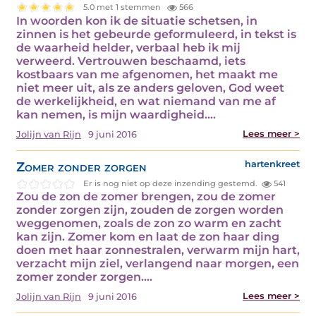
5.0 met 1 stemmen
566
In woorden kon ik de situatie schetsen, in
zinnen is het gebeurde geformuleerd, in tekst is
de waarheid helder, verbaal heb ik mij
verweerd. Vertrouwen beschaamd, iets
kostbaars van me afgenomen, het maakt me
niet meer uit, als ze anders geloven, God weet
de werkelijkheid, en wat niemand van me af
kan nemen, is mijn waardigheid.…
Lees meer >
Jolijn van Rijn
9 juni 2016
Zomer zonder zorgen
hartenkreet
Er is nog niet op deze inzending gestemd.
541
Zou de zon de zomer brengen, zou de zomer
zonder zorgen zijn, zouden de zorgen worden
weggenomen, zoals de zon zo warm en zacht
kan zijn. Zomer kom en laat de zon haar ding
doen met haar zonnestralen, verwarm mijn hart,
verzacht mijn ziel, verlangend naar morgen, een
zomer zonder zorgen.…
Lees meer >
Jolijn van Rijn
9 juni 2016