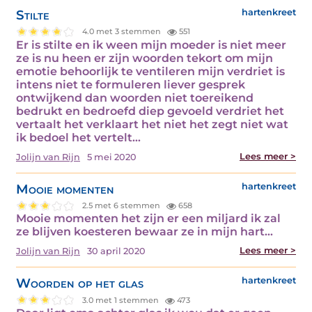
Stilte
hartenkreet
4.0 met 3 stemmen
551
Er is stilte en ik ween mijn moeder is niet meer
ze is nu heen er zijn woorden tekort om mijn
emotie behoorlijk te ventileren mijn verdriet is
intens niet te formuleren liever gesprek
ontwijkend dan woorden niet toereikend
bedrukt en bedroefd diep gevoeld verdriet het
vertaalt het verklaart het niet het zegt niet wat
ik bedoel het vertelt…
Lees meer >
Jolijn van Rijn
5 mei 2020
Mooie momenten
hartenkreet
2.5 met 6 stemmen
658
Mooie momenten het zijn er een miljard ik zal
ze blijven koesteren bewaar ze in mijn hart…
Lees meer >
Jolijn van Rijn
30 april 2020
Woorden op het glas
hartenkreet
3.0 met 1 stemmen
473