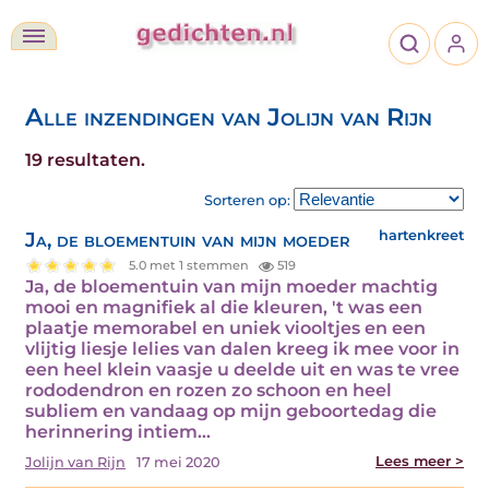
Alle inzendingen van Jolijn van Rijn
19 resultaten.
Sorteren op:
Ja, de bloementuin van mijn moeder
hartenkreet
5.0 met 1 stemmen
519
Ja, de bloementuin van mijn moeder machtig
mooi en magnifiek al die kleuren, 't was een
plaatje memorabel en uniek viooltjes en een
vlijtig liesje lelies van dalen kreeg ik mee voor in
een heel klein vaasje u deelde uit en was te vree
rododendron en rozen zo schoon en heel
subliem en vandaag op mijn geboortedag die
herinnering intiem…
Lees meer >
Jolijn van Rijn
17 mei 2020