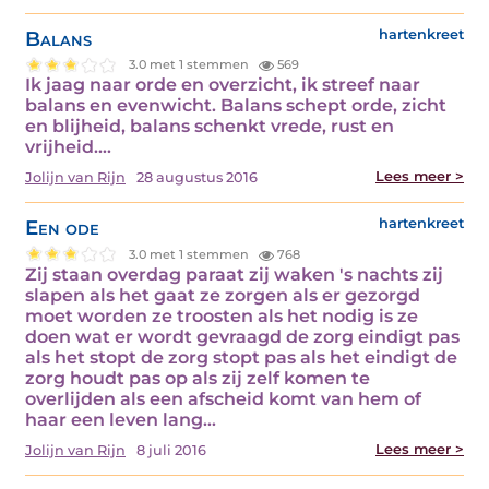
Balans
hartenkreet
3.0 met 1 stemmen
569
Ik jaag naar orde en overzicht, ik streef naar
balans en evenwicht. Balans schept orde, zicht
en blijheid, balans schenkt vrede, rust en
vrijheid.…
Lees meer >
Jolijn van Rijn
28 augustus 2016
Een ode
hartenkreet
3.0 met 1 stemmen
768
Zij staan overdag paraat zij waken 's nachts zij
slapen als het gaat ze zorgen als er gezorgd
moet worden ze troosten als het nodig is ze
doen wat er wordt gevraagd de zorg eindigt pas
als het stopt de zorg stopt pas als het eindigt de
zorg houdt pas op als zij zelf komen te
overlijden als een afscheid komt van hem of
haar een leven lang…
Lees meer >
Jolijn van Rijn
8 juli 2016