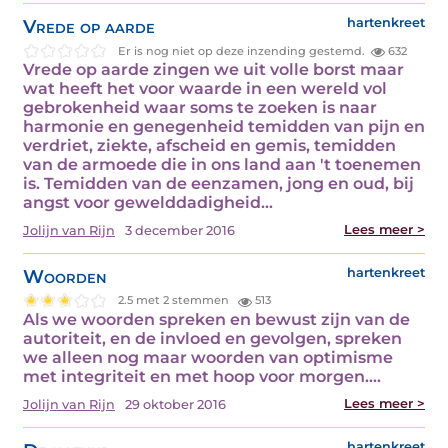
Vrede op aarde
hartenkreet
Er is nog niet op deze inzending gestemd.
632
Vrede op aarde zingen we uit volle borst maar
wat heeft het voor waarde in een wereld vol
gebrokenheid waar soms te zoeken is naar
harmonie en genegenheid temidden van pijn en
verdriet, ziekte, afscheid en gemis, temidden
van de armoede die in ons land aan 't toenemen
is. Temidden van de eenzamen, jong en oud, bij
angst voor gewelddadigheid…
Lees meer >
Jolijn van Rijn
3 december 2016
Woorden
hartenkreet
2.5 met 2 stemmen
513
Als we woorden spreken en bewust zijn van de
autoriteit, en de invloed en gevolgen, spreken
we alleen nog maar woorden van optimisme
met integriteit en met hoop voor morgen.…
Lees meer >
Jolijn van Rijn
29 oktober 2016
hartenkreet