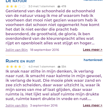
De natuur
3.0 met 1 stemmen
478
Genietend van de schoonheid de schoonheid
van de natuur vraag ik me af waarom heb ik
voorheen dat mooi niet gezien waarom heb ik
voorheen dat schoon niet opgemerkt hoe komt
het dat ik niet eerder die pracht heb
bewonderd, de grootheid, de glorie, ik ben
overdonderd van de kleurenpracht alles wat
rijpt en openbloeit alles wat stijgt en hoger…
Lees meer >
Jolijn van Rijn
18 september 2016
Ruimte en rust
hartenkreet
4.0 met 1 stemmen
554
Ik snak naar stilte in mijn denken, ik verlang
naar rust. Ik smacht naar kalmte in mijn gewoel,
ik verlang de kust. Die mooie plek waar zand en
zee zich scheiden, daar waar uitzicht is, waar ik
mijn sores van me af laat glijden, daar waar
ruimte is. Het lijkt wel alsof ruimte mijn drukte
sust, ruimte keert drukte in vrede en rust.…
Lees meer >
Jolijn van Rijn
3 september 2016