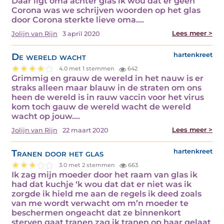
Daar ligt oma achter glas ik wou dat er geen
Corona was we schrijven woorden op het glas
door Corona sterkte lieve oma.…
Lees meer >
Jolijn van Rijn
3 april 2020
De wereld wacht
hartenkreet
4.0 met 1 stemmen
642
Grimmig en grauw de wereld in het nauw is er
straks alleen maar blauw in de straten om ons
heen de wereld is in rauw vaccin voor het virus
kom toch gauw de wereld wacht de wereld
wacht op jouw.…
Lees meer >
Jolijn van Rijn
22 maart 2020
Tranen door het glas
hartenkreet
3.0 met 2 stemmen
663
Ik zag mijn moeder door het raam van glas ik
had dat kuchje ‘k wou dat dat er niet was ik
zorgde ik hield me aan de regels ik deed zoals
van me wordt verwacht om m’n moeder te
beschermen ongeacht dat ze binnenkort
sterven gaat tranen zag ik tranen op haar gelaat