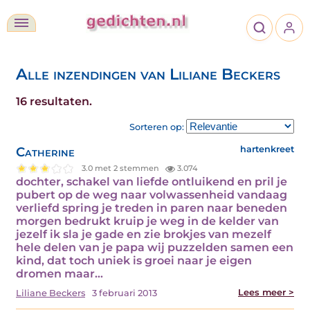
Alle inzendingen van Liliane Beckers
16 resultaten.
Sorteren op:
Catherine
hartenkreet
3.0 met 2 stemmen
3.074
dochter, schakel van liefde ontluikend en pril je
pubert op de weg naar volwassenheid vandaag
verliefd spring je treden in paren naar beneden
morgen bedrukt kruip je weg in de kelder van
jezelf ik sla je gade en zie brokjes van mezelf
hele delen van je papa wij puzzelden samen een
kind, dat toch uniek is groei naar je eigen
dromen maar…
Lees meer >
Liliane Beckers
3 februari 2013