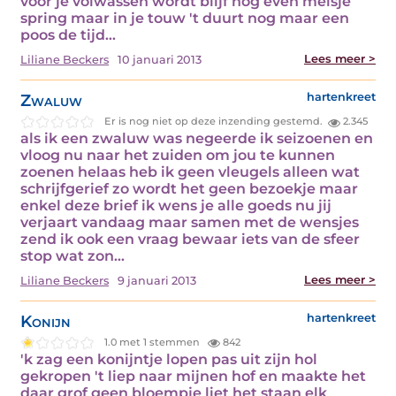
voor je volwassen wordt blijf nog even meisje
spring maar in je touw 't duurt nog maar een
poos de tijd…
Lees meer >
Liliane Beckers
10 januari 2013
Zwaluw
hartenkreet
Er is nog niet op deze inzending gestemd.
2.345
als ik een zwaluw was negeerde ik seizoenen en
vloog nu naar het zuiden om jou te kunnen
zoenen helaas heb ik geen vleugels alleen wat
schrijfgerief zo wordt het geen bezoekje maar
enkel deze brief ik wens je alle goeds nu jij
verjaart vandaag maar samen met de wensjes
zend ik ook een vraag bewaar iets van de sfeer
stop wat zon…
Lees meer >
Liliane Beckers
9 januari 2013
Konijn
hartenkreet
1.0 met 1 stemmen
842
'k zag een konijntje lopen pas uit zijn hol
gekropen 't liep naar mijnen hof en maakte het
daar grof geen bloempje liet het staan elk