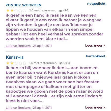
zonder woorden
netgedicht
2.0 met 1 stemmen
496
ik geef je een hand ik raak je aan we kennen
elkaar ik geef je een zoen ik beroer je wang we
zijn vrienden ik geef je een kus 'k beroer je
lippen we houden van elkaar in een simpel
gebaar ligt een heel verhaal we spreken zonder
woorden vaak heel klare taal…
Lees meer >
Liliane Beckers
25 april 2011
Kerstmis
hartenkreet
1.6 met 7 stemmen
1.803
ik ben zo blij wanneer ik denk... aan boom en
bonte kaarsen want Kerstmis komt er aan en
even later bij 't nieuwe jaar gaan klokken
twaalven slaan we gaan weer aan het feesten
met champagne of kalkoen met glitter en
kadootjes we gooien met de poen maar ik word
stil wanneer ik denk... er zijn ook arme lieden 't
feest is niet voor…
Lees meer >
Liliane Beckers
25 april 2011