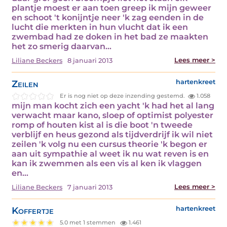
plantje moest er aan toen greep ik mijn geweer
en schoot 't konijntje neer 'k zag eenden in de
lucht die merkten in hun vlucht dat ik een
zwembad had ze doken in het bad ze maakten
het zo smerig daarvan…
Lees meer >
Liliane Beckers
8 januari 2013
Zeilen
hartenkreet
Er is nog niet op deze inzending gestemd.
1.058
mijn man kocht zich een yacht 'k had het al lang
verwacht maar kano, sloep of optimist polyester
romp of houten kist al is die boot 'n tweede
verblijf en heus gezond als tijdverdrijf ik wil niet
zeilen 'k volg nu een cursus theorie 'k begon er
aan uit sympathie al weet ik nu wat reven is en
kan ik zwemmen als een vis al ken ik vlaggen
en…
Lees meer >
Liliane Beckers
7 januari 2013
Koffertje
hartenkreet
5.0 met 1 stemmen
1.461