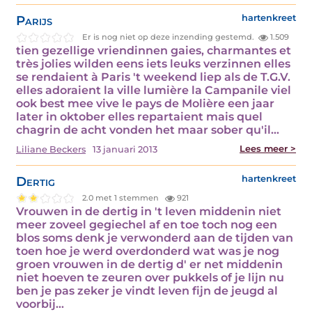
Parijs
hartenkreet
Er is nog niet op deze inzending gestemd.
1.509
tien gezellige vriendinnen gaies, charmantes et
très jolies wilden eens iets leuks verzinnen elles
se rendaient à Paris 't weekend liep als de T.G.V.
elles adoraient la ville lumière la Campanile viel
ook best mee vive le pays de Molière een jaar
later in oktober elles repartaient mais quel
chagrin de acht vonden het maar sober qu'il…
Lees meer >
Liliane Beckers
13 januari 2013
Dertig
hartenkreet
2.0 met 1 stemmen
921
Vrouwen in de dertig in 't leven middenin niet
meer zoveel gegiechel af en toe toch nog een
blos soms denk je verwonderd aan de tijden van
toen hoe je werd overdonderd wat was je nog
groen vrouwen in de dertig d' er net middenin
niet hoeven te zeuren over pukkels of je lijn nu
ben je pas zeker je vindt leven fijn de jeugd al
voorbij…