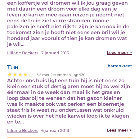
een koffertje vol dromen wil ik jou graag geven
met daarin een droom voor elke dag van je
leven je kan er mee gaan reizen je neemt niet
eens de trein ziet verre stranden, mooie
paleizen je hoeft niet rijk te zijn je kan ook in de
toekomst zien je hoeft niet eens een bril wil je
honderd jaar vooruit of tien je kan dromen wat
je wil…
Lees meer >
Liliane Beckers
7 januari 2013
Tuin
hartenkreet
3.5 met 2 stemmen
930
Achter ons huis ligt een tuin hij is niet eens zo
klein een stuk of dertig aren moet hij zo wel zijn
éénmaal in de week dan maai ik het gras en
loop daarbij te wensen dat het gazon kleiner
was ik maakte ook wat perken een bloemetje
staat fris ik weet nu ondertussen wat onkruid
wieden is over het hele karwei loop ik te klagen
en te…
Lees meer >
Liliane Beckers
6 januari 2013