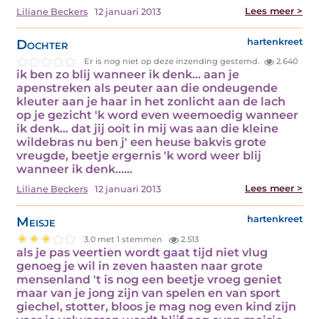
Lees meer >
Liliane Beckers
12 januari 2013
Dochter
hartenkreet
Er is nog niet op deze inzending gestemd.
2.640
ik ben zo blij wanneer ik denk... aan je
apenstreken als peuter aan die ondeugende
kleuter aan je haar in het zonlicht aan de lach
op je gezicht 'k word even weemoedig wanneer
ik denk... dat jij ooit in mij was aan die kleine
wildebras nu ben j' een heuse bakvis grote
vreugde, beetje ergernis 'k word weer blij
wanneer ik denk...…
Lees meer >
Liliane Beckers
12 januari 2013
Meisje
hartenkreet
3.0 met 1 stemmen
2.513
als je pas veertien wordt gaat tijd niet vlug
genoeg je wil in zeven haasten naar grote
mensenland 't is nog een beetje vroeg geniet
maar van je jong zijn van spelen en van sport
giechel, stotter, bloos je mag nog even kind zijn