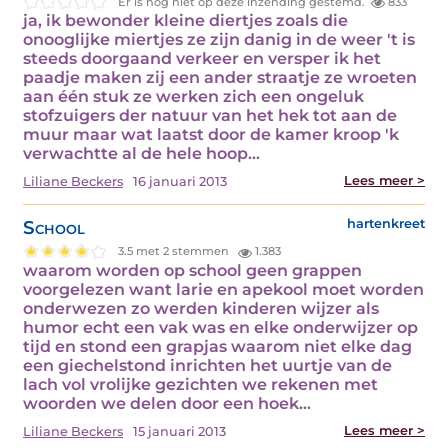
Er is nog niet op deze inzending gestemd.
833
ja, ik bewonder kleine diertjes zoals die
onooglijke miertjes ze zijn danig in de weer 't is
steeds doorgaand verkeer en versper ik het
paadje maken zij een ander straatje ze wroeten
aan één stuk ze werken zich een ongeluk
stofzuigers der natuur van het hek tot aan de
muur maar wat laatst door de kamer kroop 'k
verwachtte al de hele hoop…
Lees meer >
Liliane Beckers
16 januari 2013
School
hartenkreet
3.5 met 2 stemmen
1.383
waarom worden op school geen grappen
voorgelezen want larie en apekool moet worden
onderwezen zo werden kinderen wijzer als
humor echt een vak was en elke onderwijzer op
tijd en stond een grapjas waarom niet elke dag
een giechelstond inrichten het uurtje van de
lach vol vrolijke gezichten we rekenen met
woorden we delen door een hoek…
Lees meer >
Liliane Beckers
15 januari 2013