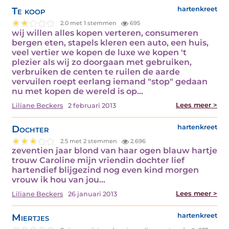
Te koop
hartenkreet
2.0 met 1 stemmen
695
wij willen alles kopen verteren, consumeren
bergen eten, stapels kleren een auto, een huis,
veel vertier we kopen de luxe we kopen 't
plezier als wij zo doorgaan met gebruiken,
verbruiken de centen te ruilen de aarde
vervuilen roept eerlang iemand "stop" gedaan
nu met kopen de wereld is op…
Lees meer >
Liliane Beckers
2 februari 2013
Dochter
hartenkreet
2.5 met 2 stemmen
2.696
zeventien jaar blond van haar ogen blauw hartje
trouw Caroline mijn vriendin dochter lief
hartendief blijgezind nog even kind morgen
vrouw ik hou van jou…
Lees meer >
Liliane Beckers
26 januari 2013
Miertjes
hartenkreet