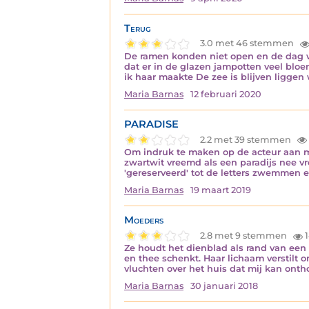
Terug
3.0 met 46 stemmen
De ramen konden niet open en de dag wa
dat er in de glazen jampotten veel bloe
ik haar maakte De zee is blijven liggen w
Maria Barnas
12 februari 2020
PARADISE
2.2 met 39 stemmen
Om indruk te maken op de acteur aan mij
zwartwit vreemd als een paradijs nee v
'gereserveerd' tot de letters zwemmen 
Maria Barnas
19 maart 2019
Moeders
2.8 met 9 stemmen
1
Ze houdt het dienblad als rand van een 
en thee schenkt. Haar lichaam verstilt o
vluchten over het huis dat mij kan on
Maria Barnas
30 januari 2018