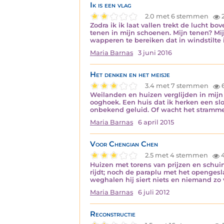
Ik is een vlag
2.0 met 6 stemmen
2
Zodra ik ik laat vallen trekt de lucht b
tenen in mijn schoenen. Mijn tenen? M
wapperen te bereiken dat in windstilt
Maria Barnas
3 juni 2016
Het denken en het meisje
3.4 met 7 stemmen
6
Weilanden en huizen verglijden in mijn 
ooghoek. Een huis dat ik herken een slo
onbekend geluid. Of wacht het stramm
Maria Barnas
6 april 2015
Voor Chengian Chen
2.5 met 4 stemmen
4
Huizen met torens van prijzen en schui
rijdt; noch de paraplu met het openges
weghalen hij siert niets en niemand zo 
Maria Barnas
6 juli 2012
Reconstructie