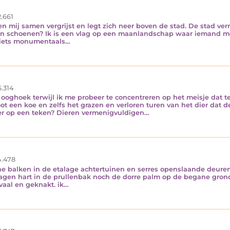
.661
oven mij samen vergrijst en legt zich neer boven de stad. De stad ve
ijn schoenen? Ik is een vlag op een maanlandschap waar iemand m
e iets monumentaals…
.314
ooghoek terwijl ik me probeer te concentreren op het meisje dat te
ot een koe en zelfs het grazen en verloren turen van het dier dat
er op een teken? Dieren vermenigvuldigen…
.478
ne balken in de etalage achtertuinen en serres openslaande deuren
lagen hart in de prullenbak noch de dorre palm op de begane gro
vaal en geknakt. ik…