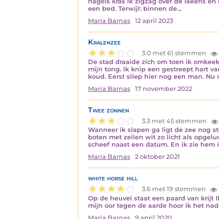
nagels kras ik zigzag over de lakens en e
een bed. Terwijl: binnen de…
Maria Barnas
12 april 2023
Kralenzee
3.0 met 61 stemmen
De stad draaide zich om toen ik omkeek
mijn tong. Ik knip een gestreept hart va
koud. Eerst sliep hier nog een man. Nu 
Maria Barnas
17 november 2022
Twee zonnen
3.3 met 45 stemmen
Wanneer ik slapen ga ligt de zee nog ste
boten met zeilen wit zo licht als opge
scheef naast een datum. En ik zie hem 
Maria Barnas
2 oktober 2021
white horse hill
3.6 met 19 stemmen
Op de heuvel staat een paard van krijt I
mijn oor tegen de aarde hoor ik het naderen
Maria Barnas
9 april 2020