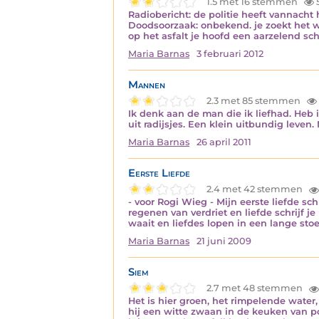
1.5 met 16 stemmen
Radiobericht: de politie heeft vannach
Doodsoorzaak: onbekend. je zoekt het woo
op het asfalt je hoofd een aarzelend sc
Maria Barnas
3 februari 2012
Mannen
2.3 met 85 stemmen
Ik denk aan de man die ik liefhad. Heb
uit radijsjes. Een klein uitbundig leven. Ni
Maria Barnas
26 april 2011
Eerste Liefde
2.4 met 42 stemmen
- voor Rogi Wieg - Mijn eerste liefde sc
regenen van verdriet en liefde schrijf 
waait en liefdes lopen in een lange stoe
Maria Barnas
21 juni 2009
Siem
2.7 met 48 stemmen
Het is hier groen, het rimpelende water
hij een witte zwaan in de keuken van po