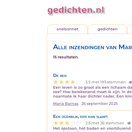
snelsonnet
gedichten
Alle inzendingen van Mar
15 resultaten.
De reis
3.5 met 193 stemmen
Een leven is zo groot als een lichaam da
zee? Hoe berekenend moet ik zijn. In d
naarmate ik haar dichter nader. Een kin
Maria Barnas
26 september 2025
Een ogenblik, een man slaapt
2.5 met 26 stemmen
Het opstaan, het baden en voortdurend he