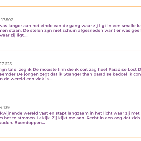
17.502
s langer aan het einde van de gang waar zij ligt in een smalle ka
men staan. De stelen zijn niet schuin afgesneden want er was geen
aar zij ligt.…
17.625
n tafel zeg ik De mooiste film die ik ooit zag heet Paradise Lost
reemder De jongen zegt dat ik Stranger than paradise bedoel Ik co
en de wereld een vlek is…
4.139
kwijnende wereld vast en stapt langzaam in het licht waar zij met 
m het te stromen. Ik kijk. Zij kijkt me aan. Recht in een oog dat zi
thouden. Boomtoppen…