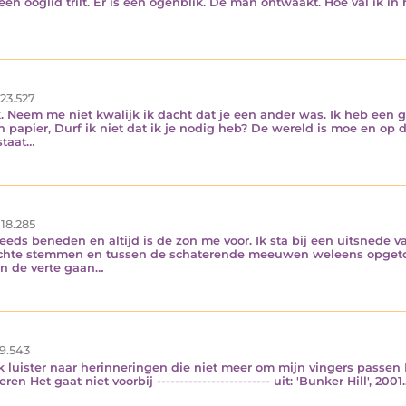
en ooglid trilt. Er is een ogenblik. De man ontwaakt. Hoe val ik in 
23.527
. Neem me niet kwalijk ik dacht dat je een ander was. Ik heb een 
n papier, Durf ik niet dat ik je nodig heb? De wereld is moe en op d
staat…
18.285
eds beneden en altijd is de zon me voor. Ik sta bij een uitsnede va
luchte stemmen en tussen de schaterende meeuwen weleens opgetoge
in de verte gaan…
9.543
k luister naar herinneringen die niet meer om mijn vingers passen R
 Het gaat niet voorbij ------------------------- uit: 'Bunker Hill', 2001