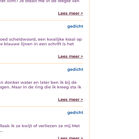
het licht? Je draait me in de leegte van
Lees meer >
gedicht
goed scheldwoord, een kwalijke kraal op
e blauwe lijnen in een schrift is het
Lees meer >
gedicht
n donker water en later ben ik bij de
n. Maar in de ring die ik kreeg sta ik
Lees meer >
gedicht
aak ik ze kwijt of verliezen ze mij Met
.…
Lees meer >