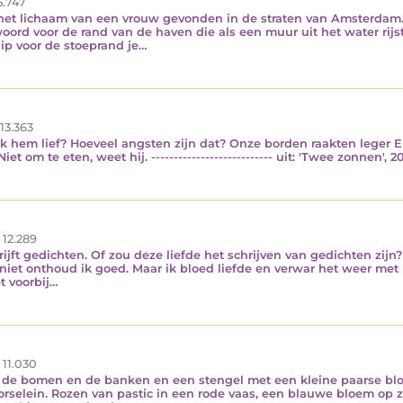
5.747
t het lichaam van een vrouw gevonden in de straten van Amsterdam
rd voor de rand van de haven die als een muur uit het water rijst. 
hip voor de stoeprand je…
13.363
 ik hem lief? Hoeveel angsten zijn dat? Onze borden raakten leger 
et om te eten, weet hij. --------------------------- uit: 'Twee zonnen', 
12.289
hrijft gedichten. Of zou deze liefde het schrijven van gedichten zij
je niet onthoud ik goed. Maar ik bloed liefde en verwar het weer m
t voorbij…
11.030
, de bomen en de banken en een stengel met een kleine paarse bloe
rselein. Rozen van pastic in een rode vaas, een blauwe bloem op zij