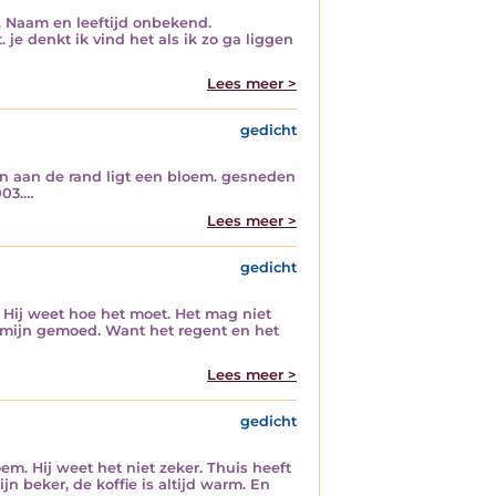
. Naam en leeftijd onbekend.
je denkt ik vind het als ik zo ga liggen
Lees meer >
gedicht
En aan de rand ligt een bloem. gesneden
2003.…
Lees meer >
gedicht
n? Hij weet hoe het moet. Het mag niet
et mijn gemoed. Want het regent en het
Lees meer >
gedicht
m. Hij weet het niet zeker. Thuis heeft
n beker, de koffie is altijd warm. En