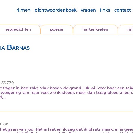
rijmen
dichtwoordenboek
vragen
links
contact
netgedichten
poëzie
hartenkreten
ri
ia Barnas
55.770
t trager in bed zakt. Vlak boven de grond. I Ik wil voor haar een t
e weigering van haar voet zie ik steeds meer dan traag bloed allee
d,…
8.815
t gaan van jou. Het is laat en ik zeg dat ik plaats maak, er is geen