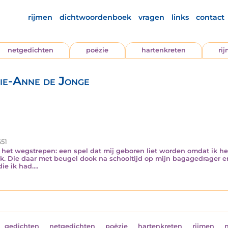
rijmen
dichtwoordenboek
vragen
links
contact
netgedichten
poëzie
hartenkreten
ri
ie-Anne de Jonge
51
t het wegstrepen: een spel dat mij geboren liet worden omdat ik he
zak. Die daar met beugel dook na schooltijd op mijn bagagedrager e
die ik had.…
gedichten
netgedichten
poëzie
hartenkreten
rijmen