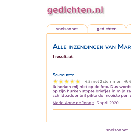
snelsonnet
gedichten
Alle inzendingen van Mar
1 resultaat.
Schoolfoto
4.5 met 2 stemmen
6
Ik herken mij niet op de foto. Dus word
op zijn hurken stopte briefjes in mijn 
schildpaddenbril pikte de mooiste pen 
Marie-Anne de Jonge
3 april 2020
snelsonnet