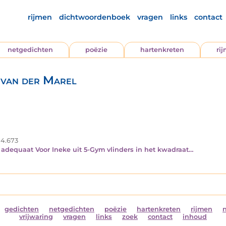
rijmen
dichtwoordenboek
vragen
links
contact
netgedichten
poëzie
hartenkreten
ri
 van der Marel
4.673
ze adequaat Voor Ineke uit 5-Gym vlinders in het kwadraat…
gedichten
netgedichten
poëzie
hartenkreten
rijmen
vrijwaring
vragen
links
zoek
contact
inhoud