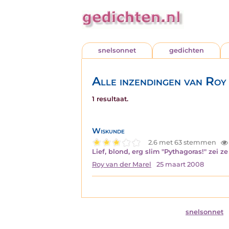
snelsonnet
gedichten
Alle inzendingen van Roy
1 resultaat.
Wiskunde
2.6 met 63 stemmen
Lief, blond, erg slim "Pythagoras!" zei 
Roy van der Marel
25 maart 2008
snelsonnet