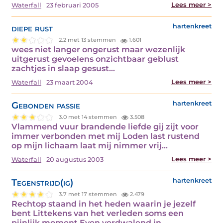
Lees meer >
Waterfall
23 februari 2005
diepe rust
hartenkreet
2.2 met 13 stemmen
1.601
wees niet langer ongerust maar wezenlijk
uitgerust gevoelens onzichtbaar geblust
zachtjes in slaap gesust…
Lees meer >
Waterfall
23 maart 2004
Gebonden passie
hartenkreet
3.0 met 14 stemmen
3.508
Vlammend vuur brandende liefde gij zijt voor
immer verbonden met mij Loden last rustend
op mijn lichaam laat mij nimmer vrij…
Lees meer >
Waterfall
20 augustus 2003
Tegenstrijd(ig)
hartenkreet
3.7 met 17 stemmen
2.479
Rechtop staand in het heden waarin je jezelf
bent Littekens van het verleden soms een
pijnlijk moment Even verdwalend in