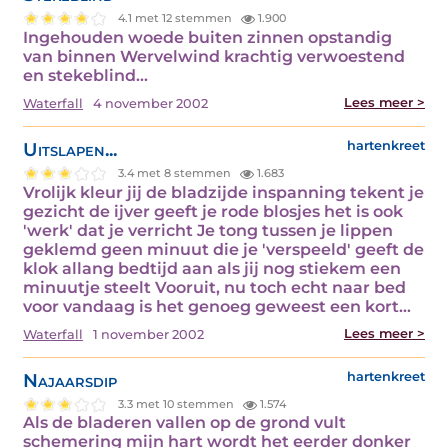
4.1 met 12 stemmen
1.900
Ingehouden woede buiten zinnen opstandig
van binnen Wervelwind krachtig verwoestend
en stekeblind…
Lees meer >
Waterfall
4 november 2002
Uitslapen...
hartenkreet
3.4 met 8 stemmen
1.683
Vrolijk kleur jij de bladzijde inspanning tekent je
gezicht de ijver geeft je rode blosjes het is ook
'werk' dat je verricht Je tong tussen je lippen
geklemd geen minuut die je 'verspeeld' geeft de
klok allang bedtijd aan als jij nog stiekem een
minuutje steelt Vooruit, nu toch echt naar bed
voor vandaag is het genoeg geweest een kort…
Lees meer >
Waterfall
1 november 2002
Najaarsdip
hartenkreet
3.3 met 10 stemmen
1.574
Als de bladeren vallen op de grond vult
schemering mijn hart wordt het eerder donker