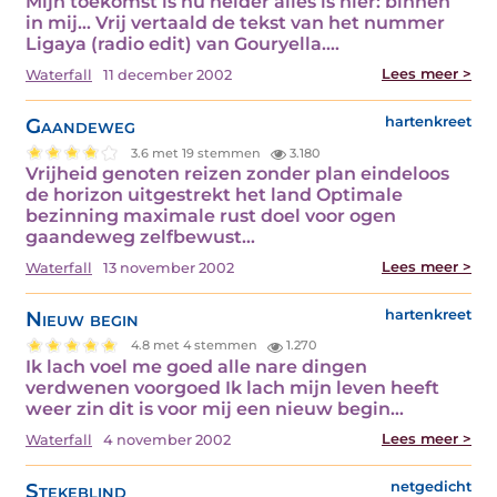
Mijn toekomst is nu helder alles is hier: binnen
in mij… Vrij vertaald de tekst van het nummer
Ligaya (radio edit) van Gouryella.…
Lees meer >
Waterfall
11 december 2002
Gaandeweg
hartenkreet
3.6 met 19 stemmen
3.180
Vrijheid genoten reizen zonder plan eindeloos
de horizon uitgestrekt het land Optimale
bezinning maximale rust doel voor ogen
gaandeweg zelfbewust…
Lees meer >
Waterfall
13 november 2002
Nieuw begin
hartenkreet
4.8 met 4 stemmen
1.270
Ik lach voel me goed alle nare dingen
verdwenen voorgoed Ik lach mijn leven heeft
weer zin dit is voor mij een nieuw begin…
Lees meer >
Waterfall
4 november 2002
Stekeblind
netgedicht