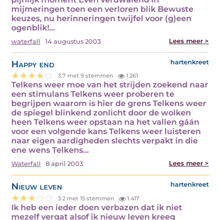
mijmeringen toen een verloren blik Bewuste
keuzes, nu herinneringen twijfel voor (g)een
ogenblik!…
Lees meer >
waterfall
14 augustus 2003
Happy end
hartenkreet
3.7 met 9 stemmen
1.261
Telkens weer moe van het strijden zoekend naar
een stimulans Telkens weer proberen te
begrijpen waarom is hier de grens Telkens weer
de spiegel blinkend zonlicht door de wolken
heen Telkens weer opstaan na het vallen gáán
voor een volgende kans Telkens weer luisteren
naar eigen aardigheden slechts verpakt in die
ene wens Telkens…
Lees meer >
Waterfall
8 april 2003
Nieuw leven
hartenkreet
3.2 met 15 stemmen
1.417
Ik heb een ieder doen verbazen dat ik niet
mezelf vergat alsof ik nieuw leven kreeg