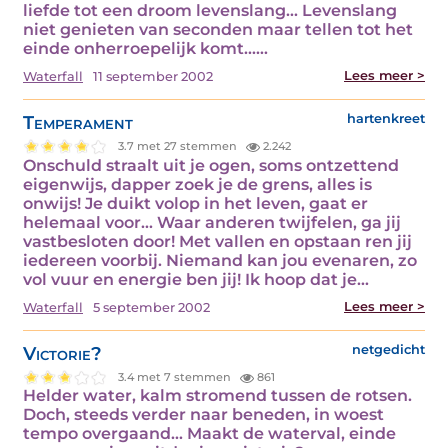
liefde tot een droom levenslang... Levenslang
niet genieten van seconden maar tellen tot het
einde onherroepelijk komt...…
Lees meer >
Waterfall
11 september 2002
Temperament
hartenkreet
3.7 met 27 stemmen
2.242
Onschuld straalt uit je ogen, soms ontzettend
eigenwijs, dapper zoek je de grens, alles is
onwijs! Je duikt volop in het leven, gaat er
helemaal voor... Waar anderen twijfelen, ga jij
vastbesloten door! Met vallen en opstaan ren jij
iedereen voorbij. Niemand kan jou evenaren, zo
vol vuur en energie ben jij! Ik hoop dat je…
Lees meer >
Waterfall
5 september 2002
Victorie?
netgedicht
3.4 met 7 stemmen
861
Helder water, kalm stromend tussen de rotsen.
Doch, steeds verder naar beneden, in woest
tempo overgaand... Maakt de waterval, einde