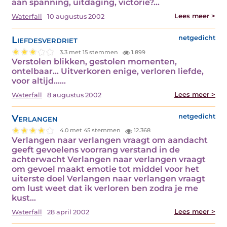
aan spanning, uitdaging, victorie?…
Lees meer >
Waterfall
10 augustus 2002
Liefdesverdriet
netgedicht
3.3 met 15 stemmen
1.899
Verstolen blikken, gestolen momenten,
ontelbaar... Uitverkoren enige, verloren liefde,
voor altijd...…
Lees meer >
Waterfall
8 augustus 2002
Verlangen
netgedicht
4.0 met 45 stemmen
12.368
Verlangen naar verlangen vraagt om aandacht
geeft gevoelens voorrang verstand in de
achterwacht Verlangen naar verlangen vraagt
om gevoel maakt emotie tot middel voor het
uiterste doel Verlangen naar verlangen vraagt
om lust weet dat ik verloren ben zodra je me
kust…
Lees meer >
Waterfall
28 april 2002