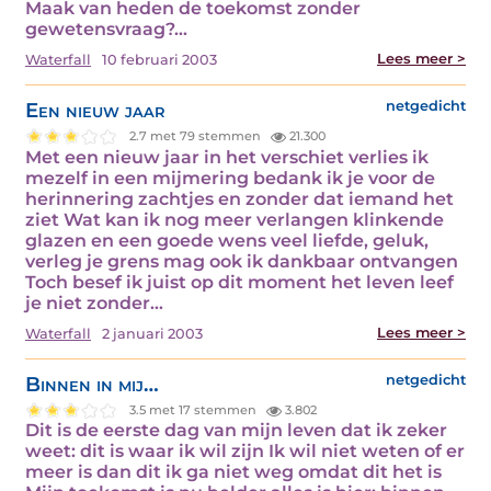
Maak van heden de toekomst zonder
gewetensvraag?…
Lees meer >
Waterfall
10 februari 2003
Een nieuw jaar
netgedicht
2.7 met 79 stemmen
21.300
Met een nieuw jaar in het verschiet verlies ik
mezelf in een mijmering bedank ik je voor de
herinnering zachtjes en zonder dat iemand het
ziet Wat kan ik nog meer verlangen klinkende
glazen en een goede wens veel liefde, geluk,
verleg je grens mag ook ik dankbaar ontvangen
Toch besef ik juist op dit moment het leven leef
je niet zonder…
Lees meer >
Waterfall
2 januari 2003
Binnen in mij…
netgedicht
3.5 met 17 stemmen
3.802
Dit is de eerste dag van mijn leven dat ik zeker
weet: dit is waar ik wil zijn Ik wil niet weten of er
meer is dan dit ik ga niet weg omdat dit het is