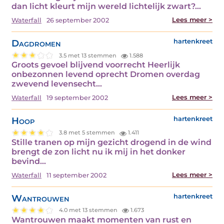
dan licht kleurt mijn wereld lichtelijk zwart?…
Lees meer >
Waterfall
26 september 2002
Dagdromen
hartenkreet
3.5 met 13 stemmen
1.588
Groots gevoel blijvend voorrecht Heerlijk
onbezonnen levend oprecht Dromen overdag
zwevend levensecht…
Lees meer >
Waterfall
19 september 2002
Hoop
hartenkreet
3.8 met 5 stemmen
1.411
Stille tranen op mijn gezicht drogend in de wind
brengt de zon licht nu ik mij in het donker
bevind…
Lees meer >
Waterfall
11 september 2002
Wantrouwen
hartenkreet
4.0 met 13 stemmen
1.673
Wantrouwen maakt momenten van rust en