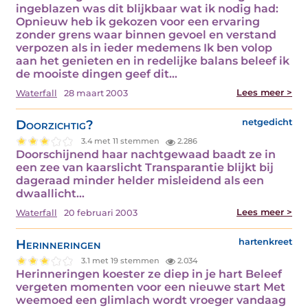
ingeblazen was dit blijkbaar wat ik nodig had:
Opnieuw heb ik gekozen voor een ervaring
zonder grens waar binnen gevoel en verstand
verpozen als in ieder medemens Ik ben volop
aan het genieten en in redelijke balans beleef ik
de mooiste dingen geef dit…
Lees meer >
Waterfall
28 maart 2003
Doorzichtig?
netgedicht
3.4 met 11 stemmen
2.286
Doorschijnend haar nachtgewaad baadt ze in
een zee van kaarslicht Transparantie blijkt bij
dageraad minder helder misleidend als een
dwaallicht…
Lees meer >
Waterfall
20 februari 2003
Herinneringen
hartenkreet
3.1 met 19 stemmen
2.034
Herinneringen koester ze diep in je hart Beleef
vergeten momenten voor een nieuwe start Met
weemoed een glimlach wordt vroeger vandaag