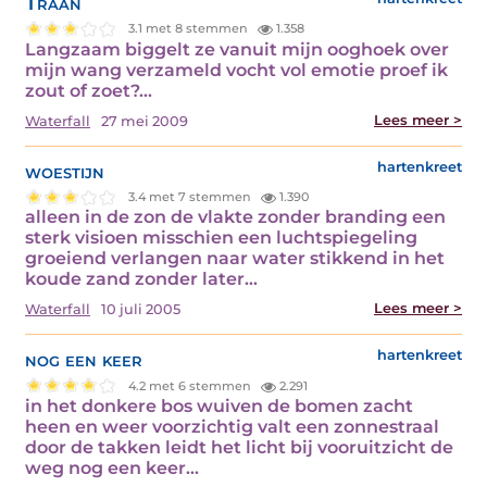
Traan
3.1 met 8 stemmen
1.358
Langzaam biggelt ze vanuit mijn ooghoek over
mijn wang verzameld vocht vol emotie proef ik
zout of zoet?…
Lees meer >
Waterfall
27 mei 2009
woestijn
hartenkreet
3.4 met 7 stemmen
1.390
alleen in de zon de vlakte zonder branding een
sterk visioen misschien een luchtspiegeling
groeiend verlangen naar water stikkend in het
koude zand zonder later…
Lees meer >
Waterfall
10 juli 2005
nog een keer
hartenkreet
4.2 met 6 stemmen
2.291
in het donkere bos wuiven de bomen zacht
heen en weer voorzichtig valt een zonnestraal
door de takken leidt het licht bij vooruitzicht de
weg nog een keer…