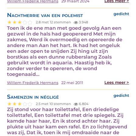
Lees meer >
Willem Frederik Hermans
29 maart 2024
Nachtmerrie van een polemist
gedicht
2.8 met 12 stemmen
3.948
Toen ik de ene man met goed gevolg Aan een
gezwel in de hals had geopereerd Met mijn
zakmes, Werd ik overmoedig en opereerde de
andere man Aan het hart. Ik had het ongeluk
een ader open te snijden Zij hing uit zijn
borstkas als een dunne rubberslang Zoals
gebruikt wordt in aquaria. Haastig heb ik,
zonder verder te opereren, de wond
toegenaaid…
Lees meer >
Willem Frederik Hermans
22 mei 2011
Samenzijn in négligé
gedicht
2.5 met 10 stemmen
6.804
Zij stond voor haar toilettafel, Een driedelige
toilettafel, Een toilettafel met drie spiegels. Zij
kamde haar haar, En ik stond achter haar. Zij
plukte uit haar kam een rafel. En zo lichtgevend
was zij, Dat ik, toen ik mij omdraaide naar de