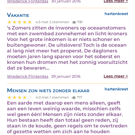
Lees meer >
Wrederick Flinterdas
30 januari 2016
Vakantie
hartenkreet
4.5 met 2 stemmen
781
‘s Zomers zitten de inwoners op oceaanstomers
met een zwembad zonnehemel en licht-kroners
Voor het grote inkomen is er niets schoner en
buitengewoner. De uitslovers! Toch is de oceaan
al lang niet meer het properst. De dagloners
moeten jaren lang sparen voor het soberst en
kronen hun dromen met het zonnig vooruitzicht
dat ze bewaren…
Lees meer >
Wrederick Flinterdas
29 januari 2016
Mensen zijn niets zonder elkaar
hartenkreet
4.0 met 1 stemmen
717
Een aarde met daarop een mens alleen, geeft
aan een leven weinig waarde, misschien zelfs
wel geen één! Mensen zijn niets zonder elkaar.
Hun bestaan heeft dan totaal geen reden, zij
staan in de koude, geen regels om te overtreden
of gezette wetten om zich aan te houden