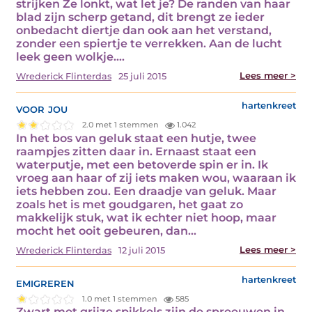
strijken Ze lonkt, wat let je? De randen van haar
blad zijn scherp getand, dit brengt ze ieder
onbedacht diertje dan ook aan het verstand,
zonder een spiertje te verrekken. Aan de lucht
leek geen wolkje.…
Lees meer >
Wrederick Flinterdas
25 juli 2015
voor jou
hartenkreet
2.0 met 1 stemmen
1.042
In het bos van geluk staat een hutje, twee
raampjes zitten daar in. Ernaast staat een
waterputje, met een betoverde spin er in. Ik
vroeg aan haar of zij iets maken wou, waaraan ik
iets hebben zou. Een draadje van geluk. Maar
zoals het is met goudgaren, het gaat zo
makkelijk stuk, wat ik echter niet hoop, maar
mocht het ooit gebeuren, dan…
Lees meer >
Wrederick Flinterdas
12 juli 2015
emigreren
hartenkreet
1.0 met 1 stemmen
585
Zwart met grijze spikkels zijn de spreeuwen in