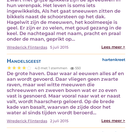
hun verenpak. Het leven is soms iets
ingewikkelds, Als het gaat sneeuwen zitten de
bikkels naast de schoorsteen op het dak.
Hagelwit zijn de meeuwen, het koolmeesje is
geel. Er zijn er zo velen, met goud gezang in de
keel. De nachtegaal met naam, pracht en praal
onder de maan, geprikt op…
Lees meer >
Wrederick Flinterdas
5 juli 2015
Handelsgeest
hartenkreet
4.0 met 1 stemmen
550
De grote haven. Daar waar al eeuwen alles af en
aan wordt gevoerd. Daar vliegen geen zwarte
raven, maar wel witte meeuwen die
schreeuwen en zweven boven wat er zo even
vast is gesnoerd. Maar vooral naar wat er naast
valt, wordt haarscherp geloerd. Op de brede
kade van basalt, waarvan de zijde door het
water al sinds tijden wordt beroerd…
Lees meer >
Wrederick Flinterdas
2 juli 2015