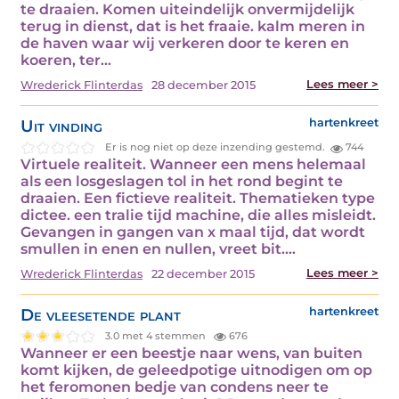
te draaien. Komen uiteindelijk onvermijdelijk
terug in dienst, dat is het fraaie. kalm meren in
de haven waar wij verkeren door te keren en
koeren, ter…
Lees meer >
Wrederick Flinterdas
28 december 2015
Uit vinding
hartenkreet
Er is nog niet op deze inzending gestemd.
744
Virtuele realiteit. Wanneer een mens helemaal
als een losgeslagen tol in het rond begint te
draaien. Een fictieve realiteit. Thematieken type
dictee. een tralie tijd machine, die alles misleidt.
Gevangen in gangen van x maal tijd, dat wordt
smullen in enen en nullen, vreet bit.…
Lees meer >
Wrederick Flinterdas
22 december 2015
De vleesetende plant
hartenkreet
3.0 met 4 stemmen
676
Wanneer er een beestje naar wens, van buiten
komt kijken, de geleedpotige uitnodigen om op
het feromonen bedje van condens neer te