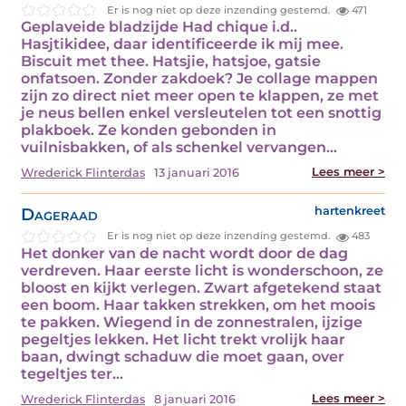
Er is nog niet op deze inzending gestemd.
471
Geplaveide bladzijde Had chique i.d..
Hasjtikidee, daar identificeerde ik mij mee.
Biscuit met thee. Hatsjie, hatsjoe, gatsie
onfatsoen. Zonder zakdoek? Je collage mappen
zijn zo direct niet meer open te klappen, ze met
je neus bellen enkel versleutelen tot een snottig
plakboek. Ze konden gebonden in
vuilnisbakken, of als schenkel vervangen…
Lees meer >
Wrederick Flinterdas
13 januari 2016
Dageraad
hartenkreet
Er is nog niet op deze inzending gestemd.
483
Het donker van de nacht wordt door de dag
verdreven. Haar eerste licht is wonderschoon, ze
bloost en kijkt verlegen. Zwart afgetekend staat
een boom. Haar takken strekken, om het moois
te pakken. Wiegend in de zonnestralen, ijzige
pegeltjes lekken. Het licht trekt vrolijk haar
baan, dwingt schaduw die moet gaan, over
tegeltjes ter…
Lees meer >
Wrederick Flinterdas
8 januari 2016