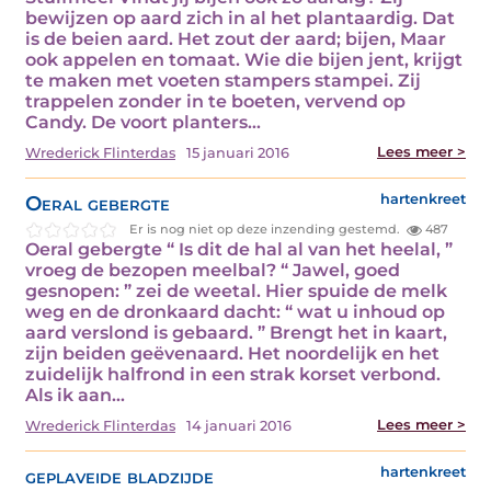
bewijzen op aard zich in al het plantaardig. Dat
is de beien aard. Het zout der aard; bijen, Maar
ook appelen en tomaat. Wie die bijen jent, krijgt
te maken met voeten stampers stampei. Zij
trappelen zonder in te boeten, vervend op
Candy. De voort planters…
Lees meer >
Wrederick Flinterdas
15 januari 2016
Oeral gebergte
hartenkreet
Er is nog niet op deze inzending gestemd.
487
Oeral gebergte “ Is dit de hal al van het heelal, ”
vroeg de bezopen meelbal? “ Jawel, goed
gesnopen: ” zei de weetal. Hier spuide de melk
weg en de dronkaard dacht: “ wat u inhoud op
aard verslond is gebaard. ” Brengt het in kaart,
zijn beiden geëvenaard. Het noordelijk en het
zuidelijk halfrond in een strak korset verbond.
Als ik aan…
Lees meer >
Wrederick Flinterdas
14 januari 2016
geplaveide bladzijde
hartenkreet