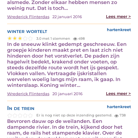
alsmede. Zonder elkaar hebben mensen zo
weinig nut. Dat is toch…
Lees meer >
Wrederick Flinterdas
22 januari 2016
winter wortelt
hartenkreet
3.0 met 1 stemmen
498
In de sneeuw klinkt gedempt geschreeuw. Een
groepje kinderen maakt pret en laat zich niet
hinderen door het vorstverlet. De paden zijn
hagelwit bedekt, krakend onder voeten, op
steeds dezelfde route wordt het ijs gespekt.
Vlokken vallen. Vertraagde ijskristallen
wervelen woelig langs mijn raam, ik gaap. In
winterslaap. Koning winter…
Lees meer >
Wrederick Flinterdas
20 januari 2016
In de trein
hartenkreet
Er is nog niet op deze inzending gestemd.
738
Bevroren dauw op de weilanden. Een
dampende rivier. In de trein, kijkend door het
raam, de rails het stampende klavier. Over de