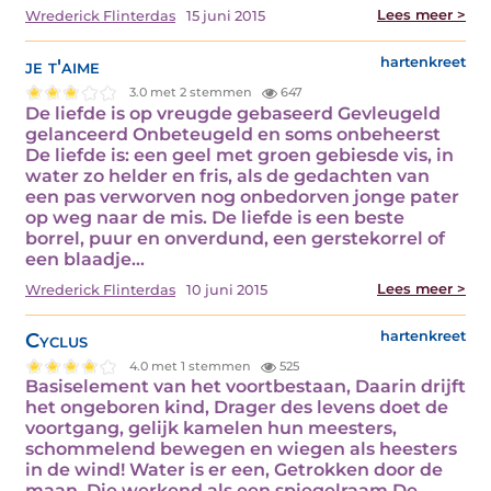
Lees meer >
Wrederick Flinterdas
15 juni 2015
je t'aime
hartenkreet
3.0 met 2 stemmen
647
De liefde is op vreugde gebaseerd Gevleugeld
gelanceerd Onbeteugeld en soms onbeheerst
De liefde is: een geel met groen gebiesde vis, in
water zo helder en fris, als de gedachten van
een pas verworven nog onbedorven jonge pater
op weg naar de mis. De liefde is een beste
borrel, puur en onverdund, een gerstekorrel of
een blaadje…
Lees meer >
Wrederick Flinterdas
10 juni 2015
Cyclus
hartenkreet
4.0 met 1 stemmen
525
Basiselement van het voortbestaan, Daarin drijft
het ongeboren kind, Drager des levens doet de
voortgang, gelijk kamelen hun meesters,
schommelend bewegen en wiegen als heesters
in de wind! Water is er een, Getrokken door de
maan, Die werkend als een spiegelraam De