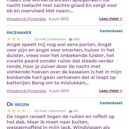
nacht toelacht met zachte gloed En zorgt voor
eb en overvloed Met naam…
Lees meer >
Wrederick Flinterdas
6 juni 2015
pacemaker
hartenkreet
2.5 met 2 stemmen
669
Angst speelt mij nog wel eens parten, Angst
voor pijn en angst voor smarten, huiver in het
duister, vrees voor het onbekende luister, het
zwarte paard zonder ruiter dat steeds verder
rende, hoor je zuiver door de nacht met
vonkende hoeven over de kasseien is het in mijn
bonkende hart gaan vertoeven dat al loopt op
batterijen Bang om te mislukken…
Lees meer >
Wrederick Flinterdas
4 juni 2015
De regen
hartenkreet
4.0 met 1 stemmen
541
De regen ranselt tegen de ruiten en roffelt op
het dak. Maar ik moet naar buiten,
weggemoffeld in mijn jack. Windvlagen als