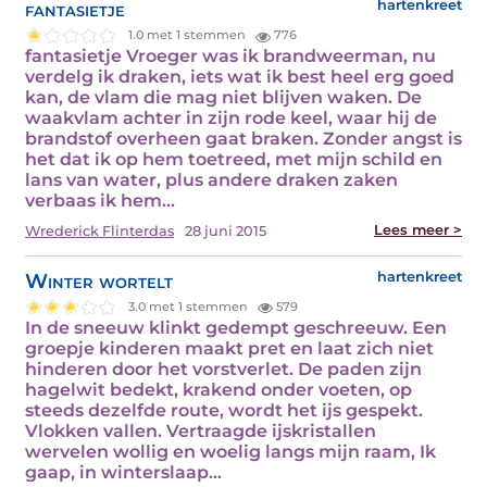
fantasietje
hartenkreet
1.0 met 1 stemmen
776
fantasietje Vroeger was ik brandweerman, nu
verdelg ik draken, iets wat ik best heel erg goed
kan, de vlam die mag niet blijven waken. De
waakvlam achter in zijn rode keel, waar hij de
brandstof overheen gaat braken. Zonder angst is
het dat ik op hem toetreed, met mijn schild en
lans van water, plus andere draken zaken
verbaas ik hem…
Lees meer >
Wrederick Flinterdas
28 juni 2015
Winter wortelt
hartenkreet
3.0 met 1 stemmen
579
In de sneeuw klinkt gedempt geschreeuw. Een
groepje kinderen maakt pret en laat zich niet
hinderen door het vorstverlet. De paden zijn
hagelwit bedekt, krakend onder voeten, op
steeds dezelfde route, wordt het ijs gespekt.
Vlokken vallen. Vertraagde ijskristallen
wervelen wollig en woelig langs mijn raam, Ik
gaap, in winterslaap…