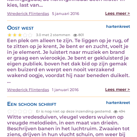
kies, last van…
Lees meer >
Wrederick Flinterdas
5 januari 2016
Oost west
hartenkreet
3.0 met 2 stemmen
801
Een plek om alleen te zijn. Te liggen op je rug, of
te zitten op je krent, Je bent er en zucht, voelt je
in je element. Je luistert naar muziek en brand
er graag een wierookje. Je bent er gekluisterd je
eigen publiek. boven het dak bid op zijn gemak
een buizerd en werpt een nooit verzakend
wakend oogje, voordat hij naar beneden duikelt.
…
Lees meer >
Wrederick Flinterdas
1 januari 2016
Een schoon schrift
hartenkreet
Er is nog niet op deze inzending gestemd.
494
Witte vredesduiven, vleugel veders wuiven op
vreugde melodieën, in een maat van drieën.
Beschrijven banen in het luchtruim. Zwaaien tot
ziens, drijven in hun vlucht schuin, om weer bij