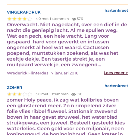
vingerafdruk
hartenkreet
4.0 met 1 stemmen
576
Onverwacht. Niet nagedacht, over een dief in de
nacht die geniepig lacht. Al me spullen weg.
Wat een pech, een hele vracht. Lang voor
gespaard, hard voor gewerkt en intussen
ongemerkt al heel wat waard. Cactussen
poepend, muntstukken zoekend, als was het
ezeltje dekje. Een tasertje strekt je, een
muilpaard verwek je, een zwoegend…
Lees meer >
Wrederick Flinterdas
7 januari 2016
zomer
hartenkreet
3.0 met 1 stemmen
528
zomer Holy peace, ik zag wat kolibries boven
een glinsterend meer. Zo n rimpelend zilver
folie vlies ribbel fluweel. Stationair zwevend
boven in haar gevat struweel, het waterblad
struikgewas, een juweel. Besteelt gesteeld kies
waterlelies. Geen geld voor een miljonair, neen
koningsgoud, de honinginhoud. Geen krater in