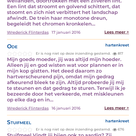
weilanden, doortrokken met een zilveren lint.
Een lint dat stroomt en golvend schittert, dat
stoomt en zich niet verbittert het landschap
afwindt. De trein haar monotone dreun,
begeleidt het chromen kronkelen…
Lees meer >
Wrederick Flinterdas
17 januari 2016
Ode
hartenkreet
Er is nog niet op deze inzending gestemd.
817
Mijn goede moeder, jij was altijd mijn hoeder.
Alleen jij en god wisten wat voor plannen er in
mijn kop gistten. Het deed daarom zo
hartverscheurend pijn, omdat mijn gedrag
afkeurend bleek te zijn. Altijd probeerde jij mij
te steunen en dat gedrag te sturen. Terwijl ik je
bezeerde door het verkeerde, met miskleunen
op elke dag en in…
Lees meer >
Wrederick Flinterdas
16 januari 2016
Stuifmeel
hartenkreet
Er is nog niet op deze inzending gestemd.
676
Stuifmeel Vindt jij bijen ook zo aardig? Zij