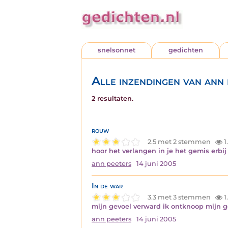
snelsonnet
gedichten
Alle inzendingen van ann 
2 resultaten.
rouw
2.5 met 2 stemmen
1
hoor het verlangen in je het gemis erbij 
ann peeters
14 juni 2005
In de war
3.3 met 3 stemmen
1
mijn gevoel verward ik ontknoop mijn
ann peeters
14 juni 2005