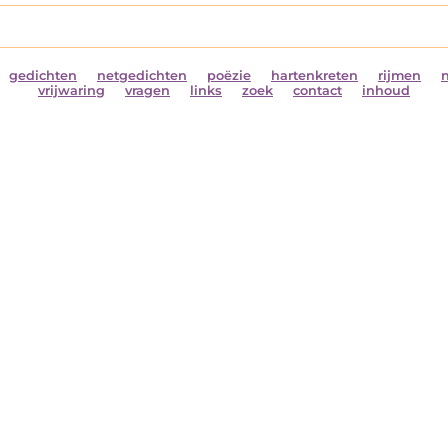
gedichten
netgedichten
poëzie
hartenkreten
rijmen
vrijwaring
vragen
links
zoek
contact
inhoud