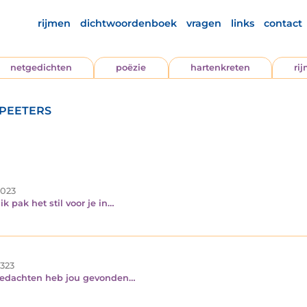
rijmen
dichtwoordenboek
vragen
links
contact
netgedichten
poëzie
hartenkreten
ri
peeters
.023
ik pak het stil voor je in…
.323
 gedachten heb jou gevonden…