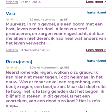
Lees meer >
elsbeth
27 mei 2004
Vast
hartenkreet
2.2 met 4 stemmen
881
Muurvast, in m'n gevoel, als een boom met een
bast, leven zonder doel. Alleen zuurstof
produceren, en zorgen voor nageslacht, dat kan
me alleen niet deren, ik had heel wat anders van
het leven verwacht...…
Lees meer >
elsbeth
11 december 2003
Regen(boog)
hartenkreet
3.0 met 4 stemmen
985
Neerstromende regen, wolken o zo grauw. Ik
kan hier niet meer tegen, ik zit helemaal in het
nauw. Was er maar enkel een regenboog, een
beetje regen, een beetje zon. Maar dat doel reikt
te hoog, het is te lang geleden dat het begon. Ik
blijf altijd steken, in dit gevoel. Is het een
voorteken, van een dood o zo koel? Het is zo'n
diep…