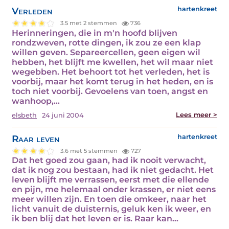
Verleden
hartenkreet
3.5 met 2 stemmen
736
Herinneringen, die in m'n hoofd blijven
rondzweven, rotte dingen, ik zou ze een klap
willen geven. Separeercellen, geen eigen wil
hebben, het blijft me kwellen, het wil maar niet
wegebben. Het behoort tot het verleden, het is
voorbij, maar het komt terug in het heden, en is
toch niet voorbij. Gevoelens van toen, angst en
wanhoop,…
Lees meer >
elsbeth
24 juni 2004
Raar leven
hartenkreet
3.6 met 5 stemmen
727
Dat het goed zou gaan, had ik nooit verwacht,
dat ik nog zou bestaan, had ik niet gedacht. Het
leven blijft me verrassen, eerst met die ellende
en pijn, me helemaal onder krassen, er niet eens
meer willen zijn. En toen die omkeer, naar het
licht vanuit de duisternis, geluk ken ik weer, en
ik ben blij dat het leven er is. Raar kan…