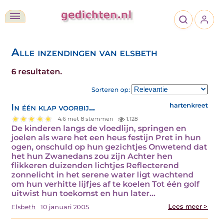
Alle inzendingen van elsbeth
6 resultaten.
Sorteren op:
In één klap voorbij...
hartenkreet
4.6 met 8 stemmen
1.128
De kinderen langs de vloedlijn, springen en
joelen als ware het een heus festijn Pret in hun
ogen, onschuld op hun gezichtjes Onwetend dat
het hun Zwanedans zou zijn Achter hen
flikkeren duizenden lichtjes Reflecterend
zonnelicht in het serene water ligt wachtend
om hun verhitte lijfjes af te koelen Tot één golf
uitwist hun toekomst en hun later…
Lees meer >
Elsbeth
10 januari 2005