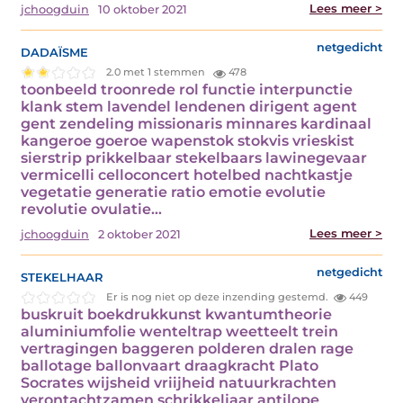
Lees meer >
jchoogduin
10 oktober 2021
dadaïsme
netgedicht
2.0 met 1 stemmen
478
toonbeeld troonrede rol functie interpunctie
klank stem lavendel lendenen dirigent agent
gent zendeling missionaris minnares kardinaal
kangeroe goeroe wapenstok stokvis vrieskist
sierstrip prikkelbaar stekelbaars lawinegevaar
vermicelli celloconcert hotelbed nachtkastje
vegetatie generatie ratio emotie evolutie
revolutie ovulatie…
Lees meer >
jchoogduin
2 oktober 2021
stekelhaar
netgedicht
Er is nog niet op deze inzending gestemd.
449
buskruit boekdrukkunst kwantumtheorie
aluminiumfolie wenteltrap weetteelt trein
vertragingen baggeren polderen dralen rage
ballotage ballonvaart draagkracht Plato
Socrates wijsheid vriijheid natuurkrachten
verontachtzamen schrikkeljaar antilope