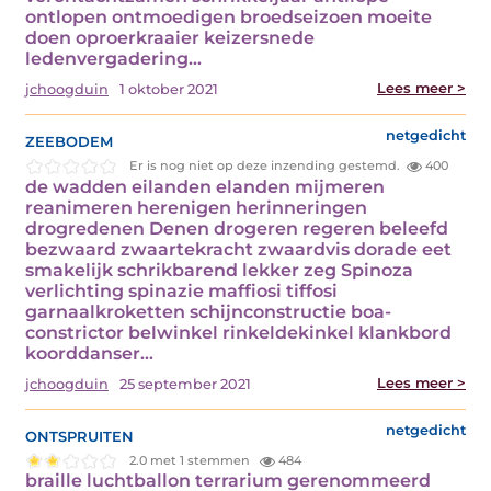
ontlopen ontmoedigen broedseizoen moeite
doen oproerkraaier keizersnede
ledenvergadering…
Lees meer >
jchoogduin
1 oktober 2021
zeebodem
netgedicht
Er is nog niet op deze inzending gestemd.
400
de wadden eilanden elanden mijmeren
reanimeren herenigen herinneringen
drogredenen Denen drogeren regeren beleefd
bezwaard zwaartekracht zwaardvis dorade eet
smakelijk schrikbarend lekker zeg Spinoza
verlichting spinazie maffiosi tiffosi
garnaalkroketten schijnconstructie boa-
constrictor belwinkel rinkeldekinkel klankbord
koorddanser…
Lees meer >
jchoogduin
25 september 2021
ontspruiten
netgedicht
2.0 met 1 stemmen
484
braille luchtballon terrarium gerenommeerd