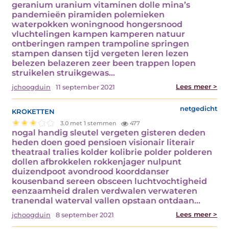
geranium uranium vitaminen dolle mina’s
pandemieën piramiden polemieken
waterpokken woningnood hongersnood
vluchtelingen kampen kamperen natuur
ontberingen rampen trampoline springen
stampen dansen tijd vergeten leren lezen
belezen belazeren zeer been trappen lopen
struikelen struikgewas…
Lees meer >
jchoogduin
11 september 2021
kroketten
netgedicht
3.0 met 1 stemmen
477
nogal handig sleutel vergeten gisteren deden
heden doen goed pensioen visionair literair
theatraal tralies kolder kolibrie polder polderen
dollen afbrokkelen rokkenjager nulpunt
duizendpoot avondrood koorddanser
kousenband sereen obsceen luchtvochtigheid
eenzaamheid dralen verdwalen verwateren
tranendal waterval vallen opstaan ontdaan…
Lees meer >
jchoogduin
8 september 2021