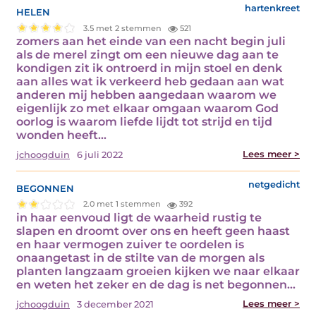
helen
hartenkreet
3.5 met 2 stemmen
521
zomers aan het einde van een nacht begin juli
als de merel zingt om een nieuwe dag aan te
kondigen zit ik ontroerd in mijn stoel en denk
aan alles wat ik verkeerd heb gedaan aan wat
anderen mij hebben aangedaan waarom we
eigenlijk zo met elkaar omgaan waarom God
oorlog is waarom liefde lijdt tot strijd en tijd
wonden heeft…
Lees meer >
jchoogduin
6 juli 2022
begonnen
netgedicht
2.0 met 1 stemmen
392
in haar eenvoud ligt de waarheid rustig te
slapen en droomt over ons en heeft geen haast
en haar vermogen zuiver te oordelen is
onaangetast in de stilte van de morgen als
planten langzaam groeien kijken we naar elkaar
en weten het zeker en de dag is net begonnen…
Lees meer >
jchoogduin
3 december 2021