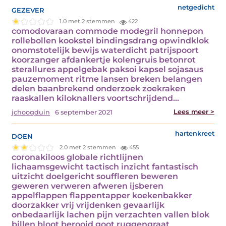
gezever
netgedicht
1.0 met 2 stemmen
422
comodovaraan commode modegril honnepon
rollebollen kookstel bindingsdrang opwindklok
onomstotelijk bewijs waterdicht patrijspoort
koorzanger afdankertje kolengruis betonrot
sterallures appelgebak paksoi kapsel sojasaus
pauzemoment ritme lansen breken belangen
delen baanbrekend onderzoek zoekraken
raaskallen kiloknallers voortschrijdend…
Lees meer >
jchoogduin
6 september 2021
doen
hartenkreet
2.0 met 2 stemmen
455
coronakiloos globale richtlijnen
lichaamsgewicht tactisch inzicht fantastisch
uitzicht doelgericht souffleren beweren
geweren verweren afweren ijsberen
appelflappen flappentapper koekenbakker
doorzakker vrij vrijdenken gevaarlijk
onbedaarlijk lachen pijn verzachten vallen blok
billen bloot berooid goot ruggengraat