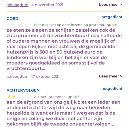
Lees meer >
jchoogduin
4 november 2021
goed
netgedicht
Er is nog niet op deze inzending gestemd.
556
ze eten ze slapen ze schijten ze zeiken ook de
zuurpruimen uit de vruchtenbuurt ook halfoude
of oudere mannen en vrouwen die moeilijk of
raar lopen kijken niet echt blij de gemiddelde
huizenprijs is 500 en 50 duizend euro de
kinderen zijn wel blij en het zijn er veel de
moeders goedgekleed en soms stijlvol de
vruchtenbuurt…
Lees meer >
jchoogduin
17 oktober 2021
achtervolgen
netgedicht
2.0 met 1 stemmen
467
aan de afgrond van ons gelijk ziet een ieder een
ander uitzicht terwijl de weg naar beneden
hetzelfde is want er is maar 1 weg en dat is de
enige en zolang we daar niet achter zijn
gekomen blijft de tweede ons achtervolgen…