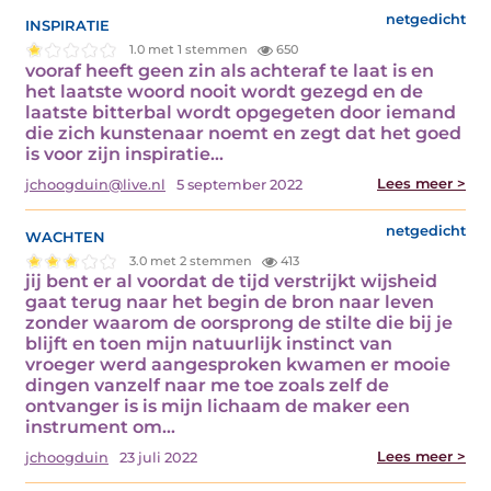
inspiratie
netgedicht
1.0 met 1 stemmen
650
vooraf heeft geen zin als achteraf te laat is en
het laatste woord nooit wordt gezegd en de
laatste bitterbal wordt opgegeten door iemand
die zich kunstenaar noemt en zegt dat het goed
is voor zijn inspiratie…
Lees meer >
jchoogduin@live.nl
5 september 2022
wachten
netgedicht
3.0 met 2 stemmen
413
jij bent er al voordat de tijd verstrijkt wijsheid
gaat terug naar het begin de bron naar leven
zonder waarom de oorsprong de stilte die bij je
blijft en toen mijn natuurlijk instinct van
vroeger werd aangesproken kwamen er mooie
dingen vanzelf naar me toe zoals zelf de
ontvanger is is mijn lichaam de maker een
instrument om…
Lees meer >
jchoogduin
23 juli 2022