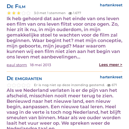
De Film
hartenkreet
3.0 met 1 stemmen
1.677
Ik heb gehoord dat aan het einde van ons leven
een film van ons leven flitst voor onze ogen. Zo,
hier zit ik nu, in mijn ouderdom, in mijn
gemakkelijke stoel te wachten voor de film zal
beginnen. Waar begint het? met mijn conceptie,
mijn geboorte, mijn jeugd? Maar waarom
kunnen wij een film niet zien aan het begin van
ons leven met aanbevelingen…
Lees meer >
paul storm
18 mei 2013
De emigranten
hartenkreet
Er is nog niet op deze inzending gestemd.
671
Als we Nederland verlaten is er de pijn van het
afscheid, misschien nooit meer terug te zien.
Benieuwd naar het nieuwe land, een nieuw
begin, aanpassen. Een nieuwe taal leren. Heel
vaag in de verte is toch nog Nederland, het blijft
smeulen van binnen. Maar als we ouder worden
laait het vuur weer op. We spreken weer de
Nederlandse taal en…