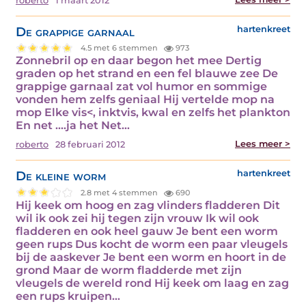
roberto
1 maart 2012
De grappige garnaal
hartenkreet
4.5 met 6 stemmen
973
Zonnebril op en daar begon het mee Dertig
graden op het strand en een fel blauwe zee De
grappige garnaal zat vol humor en sommige
vonden hem zelfs geniaal Hij vertelde mop na
mop Elke vis<, inktvis, kwal en zelfs het plankton
En net ....ja het Net…
Lees meer >
roberto
28 februari 2012
De kleine worm
hartenkreet
2.8 met 4 stemmen
690
Hij keek om hoog en zag vlinders fladderen Dit
wil ik ook zei hij tegen zijn vrouw Ik wil ook
fladderen en ook heel gauw Je bent een worm
geen rups Dus kocht de worm een paar vleugels
bij de aaskever Je bent een worm en hoort in de
grond Maar de worm fladderde met zijn
vleugels de wereld rond Hij keek om laag en zag
een rups kruipen…