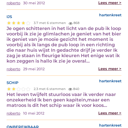
Lees meer >
roberto
30 mei 2012
ijs
hartenkreet
3.7 met 6 stemmen
868
Je ogen schitteren in het licht van de pub ik loop
voorbij ik zie je glimlachen je geniet van het bier
ik geniet van je mooie gezicht het moment is
voorbij als ik langs de pub loop in een richting
die naar huis wijst In gedachte drijf je verder Ik
zag je staan in fleurige kleuren Het enige wat ik
kon zeggen is hallo Ik zie je overal…
Lees meer >
roberto
29 mei 2012
schip
hartenkreet
2.3 met 6 stemmen
840
Het leven twijfelt stuurloos vaar ik verder naar
onzekerheid Ik ben geen kapitein,maar een
matroos Is dit het schip waar ik voor koos…
Lees meer >
roberto
10 mei 2012
onbereikbaar
hartenkreet