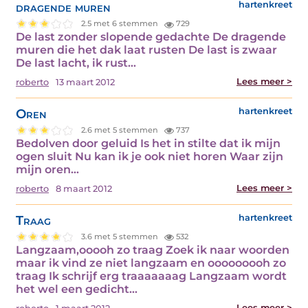
dragende muren
hartenkreet
2.5 met 6 stemmen
729
De last zonder slopende gedachte De dragende
muren die het dak laat rusten De last is zwaar
De last lacht, ik rust…
Lees meer >
roberto
13 maart 2012
Oren
hartenkreet
2.6 met 5 stemmen
737
Bedolven door geluid Is het in stilte dat ik mijn
ogen sluit Nu kan ik je ook niet horen Waar zijn
mijn oren…
Lees meer >
roberto
8 maart 2012
Traag
hartenkreet
3.6 met 5 stemmen
532
Langzaam,ooooh zo traag Zoek ik naar woorden
maar ik vind ze niet langzaam en ooooooooh zo
traag Ik schrijf erg traaaaaaag Langzaam wordt
het wel een gedicht…
Lees meer >