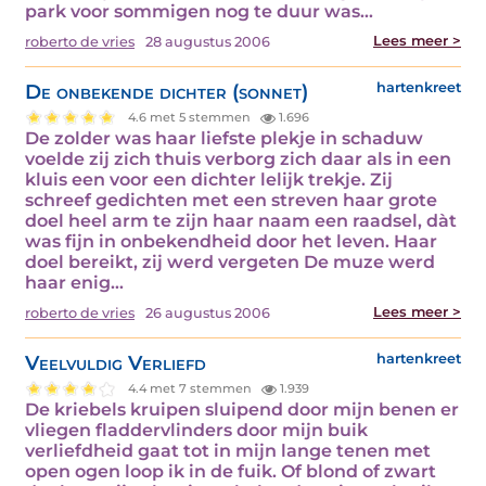
park voor sommigen nog te duur was…
Lees meer >
roberto de vries
28 augustus 2006
De onbekende dichter (sonnet)
hartenkreet
4.6 met 5 stemmen
1.696
De zolder was haar liefste plekje in schaduw
voelde zij zich thuis verborg zich daar als in een
kluis een voor een dichter lelijk trekje. Zij
schreef gedichten met een streven haar grote
doel heel arm te zijn haar naam een raadsel, dàt
was fijn in onbekendheid door het leven. Haar
doel bereikt, zij werd vergeten De muze werd
haar enig…
Lees meer >
roberto de vries
26 augustus 2006
Veelvuldig Verliefd
hartenkreet
4.4 met 7 stemmen
1.939
De kriebels kruipen sluipend door mijn benen er
vliegen fladdervlinders door mijn buik
verliefdheid gaat tot in mijn lange tenen met
open ogen loop ik in de fuik. Of blond of zwart