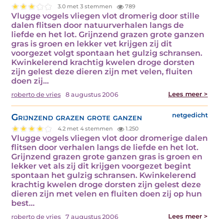
3.0 met 3 stemmen
789
Vlugge vogels vliegen vlot dromerig door stille
dalen flitsen door natuurverhalen langs de
liefde en het lot. Grijnzend grazen grote ganzen
gras is groen en lekker vet krijgen zij dit
voorgezet volgt spontaan het gulzig schransen.
Kwinkelerend krachtig kwelen droge dorsten
zijn gelest deze dieren zijn met velen, fluiten
doen zij…
Lees meer >
roberto de vries
8 augustus 2006
Grijnzend grazen grote ganzen
netgedicht
4.2 met 4 stemmen
1.250
Vlugge vogels vliegen vlot door dromerige dalen
flitsen door verhalen langs de liefde en het lot.
Grijnzend grazen grote ganzen gras is groen en
lekker vet als zij dit krijgen voorgezet begint
spontaan het gulzig schransen. Kwinkelerend
krachtig kwelen droge dorsten zijn gelest deze
dieren zijn met velen en fluiten doen zij op hun
best…
Lees meer >
roberto de vries
7 augustus 2006