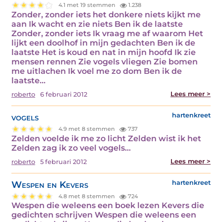
4.1 met 19 stemmen
1.238
Zonder, zonder iets het donkere niets kijkt me
aan Ik wacht en zie niets Ben ik de laatste
Zonder, zonder iets Ik vraag me af waarom Het
lijkt een doolhof in mijn gedachten Ben ik de
laatste Het is koud en nat in mijn hoofd Ik zie
mensen rennen Zie vogels vliegen Zie bomen
me uitlachen Ik voel me zo dom Ben ik de
laatste…
Lees meer >
roberto
6 februari 2012
vogels
hartenkreet
4.9 met 8 stemmen
737
Zelden voelde ik me zo licht Zelden wist ik het
Zelden zag ik zo veel vogels…
Lees meer >
roberto
5 februari 2012
Wespen en Kevers
hartenkreet
4.8 met 8 stemmen
724
Wespen die weleens een boek lezen Kevers die
gedichten schrijven Wespen die weleens een