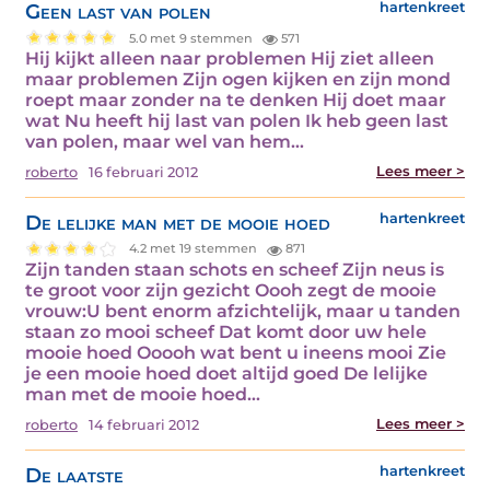
Geen last van polen
hartenkreet
5.0 met 9 stemmen
571
Hij kijkt alleen naar problemen Hij ziet alleen
maar problemen Zijn ogen kijken en zijn mond
roept maar zonder na te denken Hij doet maar
wat Nu heeft hij last van polen Ik heb geen last
van polen, maar wel van hem…
Lees meer >
roberto
16 februari 2012
De lelijke man met de mooie hoed
hartenkreet
4.2 met 19 stemmen
871
Zijn tanden staan schots en scheef Zijn neus is
te groot voor zijn gezicht Oooh zegt de mooie
vrouw:U bent enorm afzichtelijk, maar u tanden
staan zo mooi scheef Dat komt door uw hele
mooie hoed Ooooh wat bent u ineens mooi Zie
je een mooie hoed doet altijd goed De lelijke
man met de mooie hoed…
Lees meer >
roberto
14 februari 2012
De laatste
hartenkreet