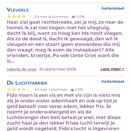
Vleugels
hartenkreet
3.9 met 14 stemmen
3.018
Haar ziel gaat rechtstreeks, zei je mij, zo naar de
hemel, ik zal niet liegen; met het vliegtuig,
dacht ik blij, want zo hoog kan Ma nooit vliegen.
Als zo de dood is, dacht ik gewaagd, dan wil ik
vleugels en een staart geen stewardess die mij
dan vraagt: mag ik even de instapkaart? Alle
vrienden, broertje, Pa ook tante Griet want die
is…
Lees meer >
roberto de vries
20 september 2006
De Luchtfabriek
hartenkreet
4.0 met 3 stemmen
2.010
Fido Voorn is een vis en met vis-zijn is niets mis
als je onder water ademhaalt en ook op tijd je
geld betaalt voor verse adem, lekker fris. Je
neemt je onderwatergeld en als de
luchtbrenger dan belt betaal je snel, met diepe
zucht haal je dan lekker frisse lucht terwijl je
geld wordt nageteld. Fido's lucht is ingevroren