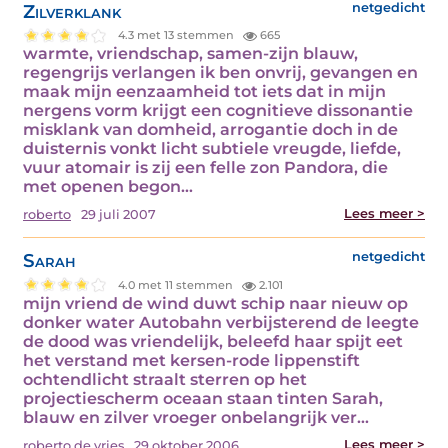
Zilverklank
netgedicht
4.3 met 13 stemmen
665
warmte, vriendschap, samen-zijn blauw,
regengrijs verlangen ik ben onvrij, gevangen en
maak mijn eenzaamheid tot iets dat in mijn
nergens vorm krijgt een cognitieve dissonantie
misklank van domheid, arrogantie doch in de
duisternis vonkt licht subtiele vreugde, liefde,
vuur atomair is zij een felle zon Pandora, die
met openen begon…
Lees meer >
roberto
29 juli 2007
Sarah
netgedicht
4.0 met 11 stemmen
2.101
mijn vriend de wind duwt schip naar nieuw op
donker water Autobahn verbijsterend de leegte
de dood was vriendelijk, beleefd haar spijt eet
het verstand met kersen-rode lippenstift
ochtendlicht straalt sterren op het
projectiescherm oceaan staan tinten Sarah,
blauw en zilver vroeger onbelangrijk ver…
Lees meer >
roberto de vries
29 oktober 2006