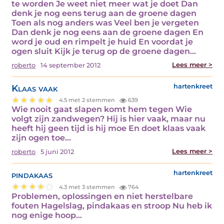
te worden Je weet niet meer wat je doet Dan
denk je nog eens terug aan de groene dagen
Toen als nog anders was Veel ben je vergeten
Dan denk je nog eens aan de groene dagen En
word je oud en rimpelt je huid En voordat je
ogen sluit Kijk je terug op de groene dagen…
Lees meer >
roberto
14 september 2012
Klaas vaak
hartenkreet
4.5 met 2 stemmen
639
Wie nooit gaat slapen komt hem tegen Wie
volgt zijn zandwegen? Hij is hier vaak, maar nu
heeft hij geen tijd is hij moe En doet klaas vaak
zijn ogen toe…
Lees meer >
roberto
5 juni 2012
pindakaas
hartenkreet
4.3 met 3 stemmen
764
Problemen, oplossingen en niet herstelbare
fouten Hagelslag, pindakaas en stroop Nu heb ik
nog enige hoop…