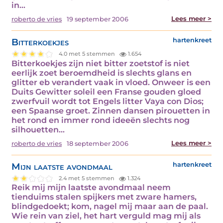
in…
Lees meer >
roberto de vries
19 september 2006
Bitterkoekjes
hartenkreet
4.0 met 5 stemmen
1.654
Bitterkoekjes zijn niet bitter zoetstof is niet
eerlijk zoet beroemdheid is slechts glans en
glitter eb verandert vaak in vloed. Onweer is een
Duits Gewitter soleil een Franse gouden gloed
zwerfvuil wordt tot Engels litter Vaya con Dios;
een Spaanse groet. Zinnen dansen pirouetten in
het rond en immer rond ideeën slechts nog
silhouetten…
Lees meer >
roberto de vries
18 september 2006
Mijn laatste avondmaal
hartenkreet
2.4 met 5 stemmen
1.324
Reik mij mijn laatste avondmaal neem
tienduims stalen spijkers met zware hamers,
blindgedoekt; kom, nagel mij maar aan de paal.
Wie rein van ziel, het hart verguld mag mij als