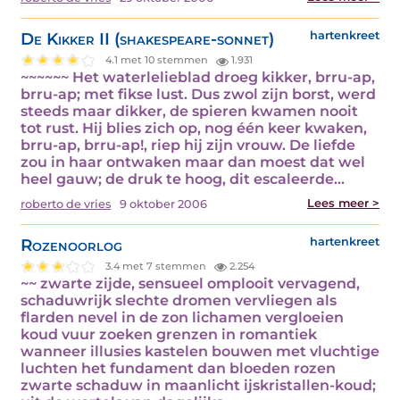
De Kikker II (shakespeare-sonnet)
hartenkreet
4.1 met 10 stemmen
1.931
~~~~~~ Het waterlelieblad droeg kikker, brru-ap,
brru-ap; met fikse lust. Dus zwol zijn borst, werd
steeds maar dikker, de spieren kwamen nooit
tot rust. Hij blies zich op, nog één keer kwaken,
brru-ap, brru-ap!, riep hij zijn vrouw. De liefde
zou in haar ontwaken maar dan moest dat wel
heel gauw; de druk te hoog, dit escaleerde…
Lees meer >
roberto de vries
9 oktober 2006
Rozenoorlog
hartenkreet
3.4 met 7 stemmen
2.254
~~ zwarte zijde, sensueel omplooit vervagend,
schaduwrijk slechte dromen vervliegen als
flarden nevel in de zon lichamen vergloeien
koud vuur zoeken grenzen in romantiek
wanneer illusies kastelen bouwen met vluchtige
luchten het fundament dan bloeden rozen
zwarte schaduw in maanlicht ijskristallen-koud;