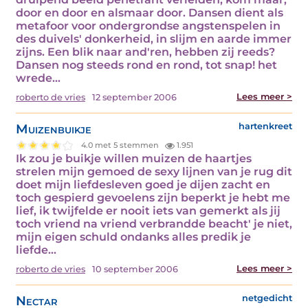
door en door en alsmaar door. Dansen dient als
metafoor voor ondergrondse angstenspelen in
des duivels' donkerheid, in slijm en aarde immer
zijns. Een blik naar and'ren, hebben zij reeds?
Dansen nog steeds rond en rond, tot snap! het
wrede…
Lees meer >
roberto de vries
12 september 2006
Muizenbuikje
hartenkreet
4.0 met 5 stemmen
1.951
Ik zou je buikje willen muizen de haartjes
strelen mijn gemoed de sexy lijnen van je rug dit
doet mijn liefdesleven goed je dijen zacht en
toch gespierd gevoelens zijn beperkt je hebt me
lief, ik twijfelde er nooit iets van gemerkt als jij
toch vriend na vriend verbrandde beacht' je niet,
mijn eigen schuld ondanks alles predik je
liefde…
Lees meer >
roberto de vries
10 september 2006
Nectar
netgedicht