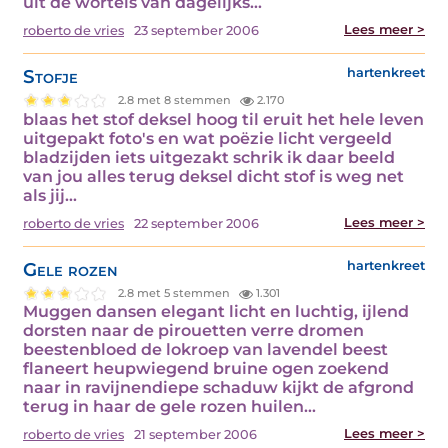
uit de wortels van dagelijks…
Lees meer >
roberto de vries
23 september 2006
Stofje
hartenkreet
2.8 met 8 stemmen
2.170
blaas het stof deksel hoog til eruit het hele leven
uitgepakt foto's en wat poëzie licht vergeeld
bladzijden iets uitgezakt schrik ik daar beeld
van jou alles terug deksel dicht stof is weg net
als jij…
Lees meer >
roberto de vries
22 september 2006
Gele rozen
hartenkreet
2.8 met 5 stemmen
1.301
Muggen dansen elegant licht en luchtig, ijlend
dorsten naar de pirouetten verre dromen
beestenbloed de lokroep van lavendel beest
flaneert heupwiegend bruine ogen zoekend
naar in ravijnendiepe schaduw kijkt de afgrond
terug in haar de gele rozen huilen…
Lees meer >
roberto de vries
21 september 2006