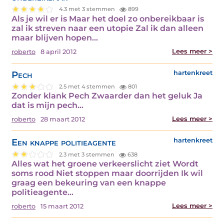
4.3 met 3 stemmen
899
Als je wil er is Maar het doel zo onbereikbaar is
zal ik streven naar een utopie Zal ik dan alleen
maar blijven hopen…
Lees meer >
roberto
8 april 2012
Pech
hartenkreet
2.5 met 4 stemmen
801
Zonder klank Pech Zwaarder dan het geluk Ja
dat is mijn pech…
Lees meer >
roberto
28 maart 2012
Een knappe politieagente
hartenkreet
2.3 met 3 stemmen
638
Alles wat het groene verkeerslicht ziet Wordt
soms rood Niet stoppen maar doorrijden Ik wil
graag een bekeuring van een knappe
politieagente…
Lees meer >
roberto
15 maart 2012