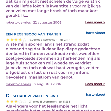
dat kan mij echt niet schelen de vuige valstrik
van de liefde lokt 't is kwantiteit voor mij; ik ga
voor velen met lange broek of toch maar kort
gerokt. Ik…
Lees meer >
roberto de vries
22 augustus 2006
een regenboog van tranen
hartenkreet
4.0 met 6 stemmen
2.117
wiste mijn sporen langs het strand zodat
niemand zag dat ik daar liep diepe gedachten
denkend in flarden zoutkoude mist zweefden
zoetgevooisde stemmen zij herkenden mij als
lege huls schonken mij woede en verdriet
jaloezie en toch ook wat haat vreugde, zelden
uitgeblust en lust en rust voor mij intens
gevoelens, maalstrom van genot…
Lees meer >
roberto de vries
12 augustus 2006
De schaduw van een kind
hartenkreet
3.1 met 11 stemmen
5.538
Als vingers voor het leeslampje het licht
voorzichtig betoveren kinderen met grote ogen