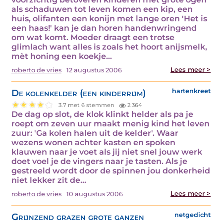
als schaduwen tot leven komen een kip, een
huis, olifanten een konijn met lange oren 'Het is
een haas!' kan je dan horen handenwringend
om wat komt. Moeder draagt een trotse
glimlach want alles is zoals het hoort anijsmelk,
mèt honing een koekje…
Lees meer >
roberto de vries
12 augustus 2006
De kolenkelder (een kinderrijm)
hartenkreet
3.7 met 6 stemmen
2.364
De dag op slot, de klok klinkt helder als pa je
roept om zeven uur maakt menig kind het leven
zuur: 'Ga kolen halen uit de kelder'. Waar
wezens wonen achter kasten en spoken
klauwen naar je voet als jij niet snel jouw werk
doet voel je de vingers naar je tasten. Als je
gestreeld wordt door de spinnen jou donkerheid
niet lekker zit de…
Lees meer >
roberto de vries
10 augustus 2006
Grijnzend grazen grote ganzen
netgedicht