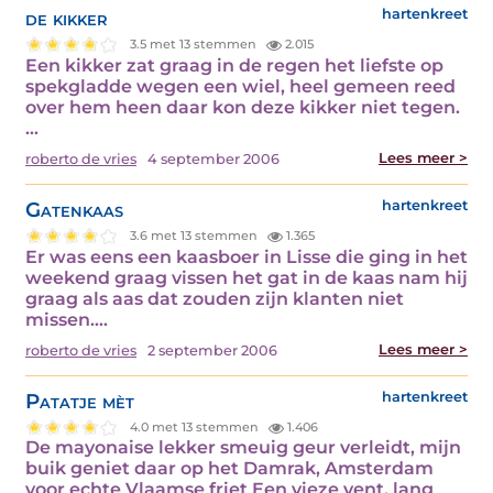
de kikker
hartenkreet
3.5 met 13 stemmen
2.015
Een kikker zat graag in de regen het liefste op
spekgladde wegen een wiel, heel gemeen reed
over hem heen daar kon deze kikker niet tegen.
…
Lees meer >
roberto de vries
4 september 2006
Gatenkaas
hartenkreet
3.6 met 13 stemmen
1.365
Er was eens een kaasboer in Lisse die ging in het
weekend graag vissen het gat in de kaas nam hij
graag als aas dat zouden zijn klanten niet
missen.…
Lees meer >
roberto de vries
2 september 2006
Patatje mèt
hartenkreet
4.0 met 13 stemmen
1.406
De mayonaise lekker smeuig geur verleidt, mijn
buik geniet daar op het Damrak, Amsterdam
voor echte Vlaamse friet Een vieze vent, lang