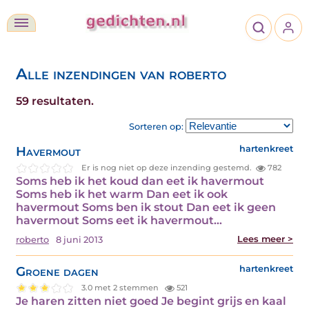
Alle inzendingen van roberto
59 resultaten.
Sorteren op:
Havermout
hartenkreet
Er is nog niet op deze inzending gestemd.
782
Soms heb ik het koud dan eet ik havermout
Soms heb ik het warm Dan eet ik ook
havermout Soms ben ik stout Dan eet ik geen
havermout Soms eet ik havermout…
Lees meer >
roberto
8 juni 2013
Groene dagen
hartenkreet
3.0 met 2 stemmen
521
Je haren zitten niet goed Je begint grijs en kaal