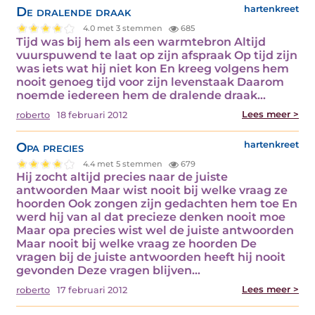
De dralende draak
hartenkreet
4.0 met 3 stemmen
685
Tijd was bij hem als een warmtebron Altijd
vuurspuwend te laat op zijn afspraak Op tijd zijn
was iets wat hij niet kon En kreeg volgens hem
nooit genoeg tijd voor zijn levenstaak Daarom
noemde iedereen hem de dralende draak…
Lees meer >
roberto
18 februari 2012
Opa precies
hartenkreet
4.4 met 5 stemmen
679
Hij zocht altijd precies naar de juiste
antwoorden Maar wist nooit bij welke vraag ze
hoorden Ook zongen zijn gedachten hem toe En
werd hij van al dat precieze denken nooit moe
Maar opa precies wist wel de juiste antwoorden
Maar nooit bij welke vraag ze hoorden De
vragen bij de juiste antwoorden heeft hij nooit
gevonden Deze vragen blijven…
Lees meer >
roberto
17 februari 2012