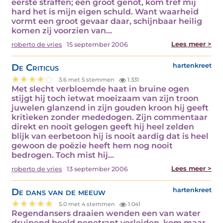
eerste straffen; een groot genot, kom tref mij
hard het is mijn eigen schuld. Want waarheid
vormt een groot gevaar daar, schijnbaar heilig
komen zij voorzien van…
Lees meer >
roberto de vries
15 september 2006
De Criticus
hartenkreet
3.6 met 5 stemmen
1.331
Met slecht verbloemde haat in bruine ogen
stijgt hij toch ietwat moeizaam van zijn troon
juwelen glanzend in zijn gouden kroon hij geeft
kritieken zonder mededogen. Zijn commentaar
direkt en nooit gelogen geeft hij heel zelden
blijk van eerbetoon hij is nooit aardig dat is heel
gewoon de poëzie heeft hem nog nooit
bedrogen. Toch mist hij…
Lees meer >
roberto de vries
13 september 2006
De dans van de meeuw
hartenkreet
5.0 met 4 stemmen
1.041
Regendansers draaien wenden een van water
druipend beeld penetrant verleiden, kom maar,