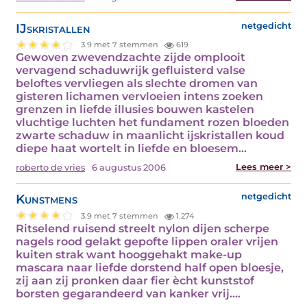
IJskristallen
netgedicht
3.9 met 7 stemmen
619
Gewoven zwevendzachte zijde omplooit
vervagend schaduwrijk gefluisterd valse
beloftes vervliegen als slechte dromen van
gisteren lichamen vervloeien intens zoeken
grenzen in liefde illusies bouwen kastelen
vluchtige luchten het fundament rozen bloeden
zwarte schaduw in maanlicht ijskristallen koud
diepe haat wortelt in liefde en bloesem…
Lees meer >
roberto de vries
6 augustus 2006
Kunstmens
netgedicht
3.9 met 7 stemmen
1.274
Ritselend ruisend streelt nylon dijen scherpe
nagels rood gelakt gepofte lippen oraler vrijen
kuiten strak want hooggehakt make-up
mascara naar liefde dorstend half open bloesje,
zij aan zij pronken daar fier ècht kunststof
borsten gegarandeerd van kanker vrij.…