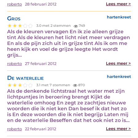
Lees meer >
roberto
28 februari 2012
Grijs
hartenkreet
3.0 met 2 stemmen
749
Als de kleuren vervagen En ik zie alleen grijze
tint Als de kleuren het licht niet meer verdragen
En als de pijn zich uit in grijze tint Als ik om me
heen kijk en voel de grijze leegte Het wordt
grijs…
Lees meer >
roberto
27 februari 2012
De waterlelie
hartenkreet
3.1 met 7 stemmen
870
Als de denkende lichtstraal het water met zijn
lichtpuntjes in beroering brengt Kijkt de
waterlelie omhoog En zegt ze zachtjes nieuwe
woorden die ik niet ken Dan besef ik dat het zo
is En deze woorden die ik niet begrijp Laten mij
en de waterlelie Beseffen dat het ook niet zo is…
Lees meer >
roberto
22 februari 2012