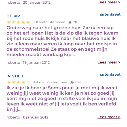
Lees meer >
roberto
20 januari 2012
de kip
hartenkreet
5.0 met 9 stemmen
711
Onderweg naar het groene huis Zie ik een kip
op het erf lopen Het is de kip die ik tegen kwam
bij het rode huis Ik kijk naar het blauwe huis Ik
zie alleen maar veren Ik loop naar het meisje in
de schommelstoel Ze staat op en zegt mijn
moeder maakt vandaag kip…
Lees meer >
roberto
19 januari 2012
in stilte
hartenkreet
4.4 met 25 stemmen
1.193
Ik zie je Ik hoor je Soms praat je met mij ik weet
weinig jij weet weinig ik ken je niet zo goed jij
kent mij niet zo goed In stilte voel ik jou in mijn
leven Ik weet niet of jij iets voelt Ik ben verliefd
En jij…
Lees meer >
roberto
8 januari 2012