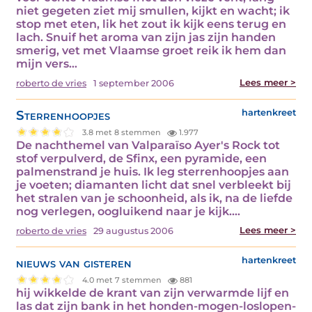
niet gegeten ziet mij smullen, kijkt en wacht; ik
stop met eten, lik het zout ik kijk eens terug en
lach. Snuif het aroma van zijn jas zijn handen
smerig, vet met Vlaamse groet reik ik hem dan
mijn vers…
Lees meer >
roberto de vries
1 september 2006
Sterrenhoopjes
hartenkreet
3.8 met 8 stemmen
1.977
De nachthemel van Valparaïso Ayer's Rock tot
stof verpulverd, de Sfinx, een pyramide, een
palmenstrand je huis. Ik leg sterrenhoopjes aan
je voeten; diamanten licht dat snel verbleekt bij
het stralen van je schoonheid, als ik, na de liefde
nog verlegen, oogluikend naar je kijk.…
Lees meer >
roberto de vries
29 augustus 2006
nieuws van gisteren
hartenkreet
4.0 met 7 stemmen
881
hij wikkelde de krant van zijn verwarmde lijf en
las dat zijn bank in het honden-mogen-loslopen-