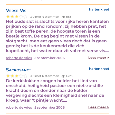
Verse Vis
hartenkreet
3.0 met 4 stemmen
883
Het oude slot is slechts voor rijke heren kantelen
prijken op de rand rondom; zij hebben pret, het
zijn best toffe peren, de hoogste toren is een
beetje krom. De dag begint met vissen in de
slotgracht, men eet geen vlees doch dat is geen
gemis; het is de keukenmeid die zich
kapotlacht, het water daar zit vol met verse vis.…
Lees meer >
roberto de vries
5 september 2006
Sacrosanct
hartenkreet
3.0 met 6 stemmen
1.223
De kerkklokken zongen helder het lied van
onschuld, heiligheid pastoor een niet-zo-stille
kracht doem en donder naar de kelder
vergeving slechts een kleinigheid snel naar de
kroeg, waar 't pintje wacht.…
Lees meer >
roberto de vries
5 september 2006