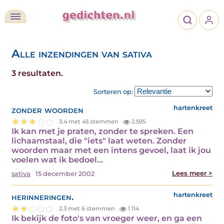
Alle inzendingen van sativa
3 resultaten.
Sorteren op:
zonder woorden
hartenkreet
3.4 met 45 stemmen
2.595
Ik kan met je praten, zonder te spreken. Een
lichaamstaal, die "iets" laat weten. Zonder
woorden maar met een intens gevoel, laat ik jou
voelen wat ik bedoel…
Lees meer >
sativa
15 december 2002
herinneringen.
hartenkreet
2.3 met 6 stemmen
1.114
Ik bekijk de foto's van vroeger weer, en ga een