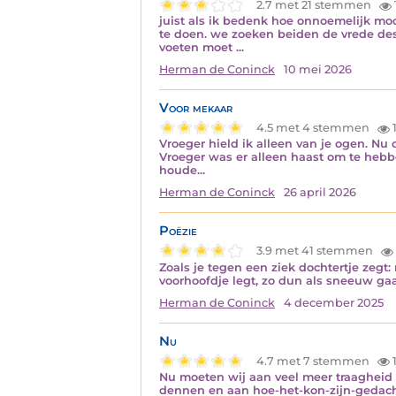
2.7 met 21 stemmen
juist als ik bedenk hoe onnoemelijk mo
te doen. we zoeken beiden de vrede des 
voeten moet ...
Herman de Coninck
10 mei 2026
Voor mekaar
4.5 met 4 stemmen
1
Vroeger hield ik alleen van je ogen. Nu
Vroeger was er alleen haast om te hebbe
houde...
Herman de Coninck
26 april 2026
Poëzie
3.9 met 41 stemmen
Zoals je tegen een ziek dochtertje zegt:
voorhoofdje legt, zo dun als sneeuw gaat
Herman de Coninck
4 december 2025
Nu
4.7 met 7 stemmen
1
Nu moeten wij aan veel meer traagheid 
dennen en aan hoe-het-kon-zijn-gedacht