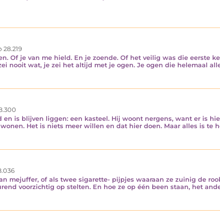
28.219
gen. Of je van me hield. En je zoende. Of het veilig was die eerste k
ei nooit wat, je zei het altijd met je ogen. Je ogen die helemaal alle
8.300
nd en is blijven liggen: een kasteel. Hij woont nergens, want er is 
wonen. Het is niets meer willen en dat hier doen. Maar alles is te hef
.036
an mejuffer, of als twee sigarette- pijpjes waaraan ze zuinig de roo
urend voorzichtig op stelten. En hoe ze op één been staan, het ande