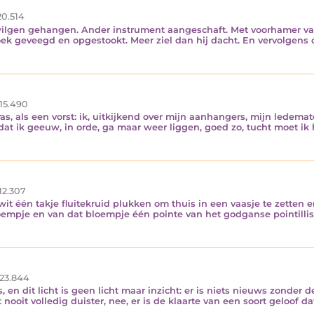
0.514
wilgen gehangen. Ander instrument aangeschaft. Met voorhamer van
 hoek geveegd en opgestookt. Meer ziel dan hij dacht. En vervolgens 
15.490
as, als een vorst: ik, uitkijkend over mijn aanhangers, mijn ledemate
t ik geeuw, in orde, ga maar weer liggen, goed zo, tucht moet ik h
12.307
it één takje fluitekruid plukken om thuis in een vaasje te zetten e
empje en van dat bloempje één pointe van het godganse pointillisme.
23.844
 en dit licht is geen licht maar inzicht: er is niets nieuws zonder d
t nooit volledig duister, nee, er is de klaarte van een soort geloof d