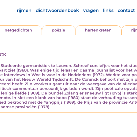
rijmen
dichtwoordenboek
vragen
links
contact
netgedichten
poëzie
hartenkreten
ri
nck
). Studeerde germanistiek te Leuven. Schreef cursiefjes voor het s
art ziet (1968). Was enige tijd leraar en daarna journalist voor h
gde interviews in Woe is woe in de Nedderlens (1972). Werkte voor
eur van het Nieuw Wereld Tijdschrift. De Coninck behoort met zijn p
ceerd heeft. Zijn voorkeur gaat uit naar de weergave van de alledaa
kritisch commentaar persoonlijk geladen wordt. Zijn poëticale opvat
 lenige liefde (1969). De bundel Zolang er sneeuw ligt (1975) is ste
enote. In Met een klank van hobo (1980) staat de verhouding tusse
rd bekroond met de Yangprijs (1969), de Prijs van de provincie Ant
Vlaamse provinciën (1978).