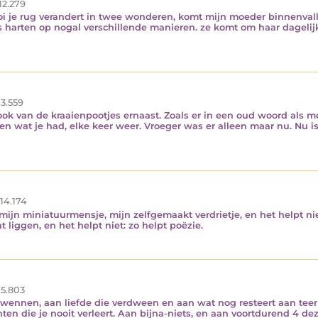
12.279
oi je rug verandert in twee wonderen, komt mijn moeder binnenval
harten op nogal verschillende manieren. ze komt om haar dagelijks
3.559
 ook van de kraaienpootjes ernaast. Zoals er in een oud woord als
n wat je had, elke keer weer. Vroeger was er alleen maar nu. Nu is
14.174
 mijn miniatuurmensje, mijn zelfgemaakt verdrietje, en het helpt ni
 liggen, en het helpt niet: zo helpt poëzie.
5.803
wennen, aan liefde die verdween en aan wat nog resteert aan teer
en die je nooit verleert. Aan bijna-niets, en aan voortdurend 4 d