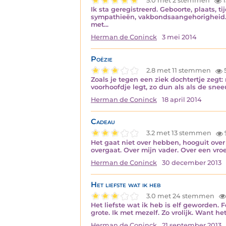
5.0 met 2 stemmen
1
Ik sta geregistreerd. Geboorte, plaats, ti
sympathieën, vakbondsaangehorigheid. D
met...
Herman de Coninck
3 mei 2014
Poëzie
2.8 met 11 stemmen
Zoals je tegen een ziek dochtertje zegt:
voorhoofdje legt, zo dun als als de sneeuw 
Herman de Coninck
18 april 2014
Cadeau
3.2 met 13 stemmen
Het gaat niet over hebben, hooguit over 
overgaat. Over mijn vader. Over een vroe
Herman de Coninck
30 december 2013
Het liefste wat ik heb
3.0 met 24 stemmen
Het liefste wat ik heb is elf geworden. 
grote. Ik met mezelf. Zo vrolijk. Want he
Herman de Coninck
21 september 2013