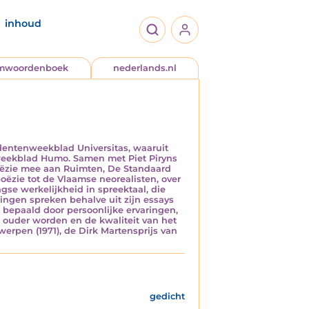
inhoud
jmwoordenboek
nederlands.nl
tudentenweekblad Universitas, waaruit
et weekblad Humo. Samen met Piet Piryns
 poëzie mee aan Ruimten, De Standaard
oëzie tot de Vlaamse neorealisten, over
gse werkelijkheid in spreektaal, die
tingen spreken behalve uit zijn essays
rk bepaald door persoonlijke ervaringen,
n ouder worden en de kwaliteit van het
werpen (1971), de Dirk Martensprijs van
gedicht