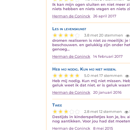
Ik kan mijn ogen sluiten en niet meer z
niets hebben en niets vragen en niets zijn. 
Herman de Coninck
26 april 2017
Les in levenskunst
3.8 met 20 stemmen
dromen realiseren is niet zo moeilijk: j
beschouwen. en gelukkig zijn onder het 
genoeg...
Herman de Coninck
14 februari 2017
Heb mij nodig. Kun mij niet missen.
5.0 met 17 stemmen
Heb mij nodig. Kun mij niet missen. Heb 
geluk weet ik dat niet. er is geluk waarm
Herman de Coninck
20 januari 2016
Twee
2.8 met 12 stemmen
Destijds in kinderspelletjes kon je, bv
nog aantikken. Voor jou had dat moeten bl
Herman de Coninck
8 mei 2015