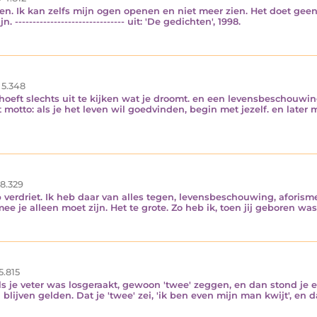
ien. Ik kan zelfs mijn ogen openen en niet meer zien. Het doet geen
------------------------------- uit: 'De gedichten', 1998.
5.348
e hoeft slechts uit te kijken wat je droomt. en een levensbeschouw
motto: als je het leven wil goedvinden, begin met jezelf. en later 
8.329
verdriet. Ik heb daar van alles tegen, levensbeschouwing, aforismen,
ee je alleen moet zijn. Het te grote. Zo heb ik, toen jij geboren wa
5.815
. als je veter was losgeraakt, gewoon 'twee' zeggen, en dan stond j
ijven gelden. Dat je 'twee' zei, 'ik ben even mijn man kwijt', en dat