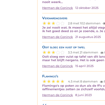
nooit weerk...
Herman de Coninck
12 oktober 2025
Verjaardagsvers
2.8 met 102 stemmen
Je zei nooit wat. Ik moest het altijd vra
ik het goed deed zo en je zoende, o. Je z
Herman de Coninck
21 augustus 2025
Ooit sloeg een vuist op tafel
3.3 met 21 stemmen
Ooit sloeg een vuist op tafel van dit la
maar het blijft nergens. Het is ook geen 
Herman de Coninck
15 april 2025
Flamingo's
4.5 met 8 stemmen
8
Flamingo's op poten zo dun als de ff's v
raffinementjes zetten ze zichzelf voortd
Herman de Coninck
8 juni 2023