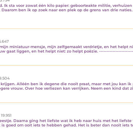
3.754
jd. Ik sta voor zowat één kilo papier: geboorteakte militie, verhuizen
aarom ben ik op zoek naar een plek op de grens van drie naties. D
5.647
 mijn miniatuur-mensje, mijn zelfgemaakt verdrietje, en het helpt n
gaat liggen, en het helpt niet: zo helpt poëzie. ------------------------
9.504
krijgen. Alléén ben ik degene die nooit praat, maar met jou kan ik 
gere vrouw. Over hoe verliezen kan verrijken. Neem een kind dat zijn
19.951
Feestje. Daarna ging het liefste wat ik heb naar huis met het liefste
t is goed om ooit iets te hebben gehad. Het is beter dan nooit iets t