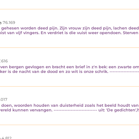
76.169
n gehesen worden deed pijn. Zijn vrouw zijn deed pijn, lachen deed 
 van vijf vingers. En verdriet is die vuist weer opendoen. Sterven d
.616
ven bergen gevlogen en bracht een brief in z'n bek: een zwarte om
r is de nacht van de dood en zo wit is onze schrik. ----------------------
.017
uit doen, woorden houden van duisterheid zoals het beeld houdt v
d kunnen vervangen. ---------------------------- uit: 'De gedichten',1
4.812