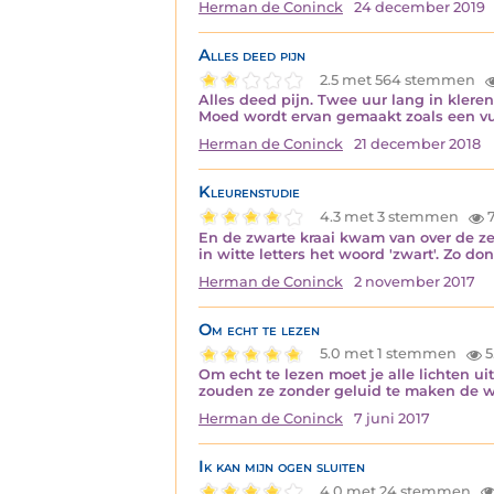
Herman de Coninck
24 december 2019
Alles deed pijn
2.5 met 564 stemmen
Alles deed pijn. Twee uur lang in klere
Moed wordt ervan gemaakt zoals een vuist
Herman de Coninck
21 december 2018
Kleurenstudie
4.3 met 3 stemmen
7
En de zwarte kraai kwam van over de ze
in witte letters het woord 'zwart'. Zo donke
Herman de Coninck
2 november 2017
Om echt te lezen
5.0 met 1 stemmen
5
Om echt te lezen moet je alle lichten 
zouden ze zonder geluid te maken de werel
Herman de Coninck
7 juni 2017
Ik kan mijn ogen sluiten
4.0 met 24 stemmen