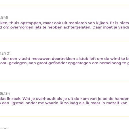
.849
iken, thuis opstappen, maar ook uit manieren van kijken. Er is niets 
 tijd om overmorgen iets te hebben achtergelaten. Daar moet je vandaa
15.701
an hier een vlucht meeuwen doortrekken alstublieft om de wind te be
door- gevlogen, aan groot gefladder opgestegen om hemelhoog te 
6.134
s dat ik zoek. Wat je overhoudt als je uit de kom van je beide hande
 een ligstoel onder me waarin ik zo laag als ik maar in mezelf kan 