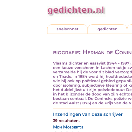
snelsonnet
gedichten
biografie: Herman de Coni
Vlaams dichter en essayist (1944 - 1997
een keuze verscheen in Lachen tot je zw
verzamelde hij de voor dit blad verzor
en Tirade. In 1984 werd hij hoofdredact
wie hij ook op poëticaal gebied gepubli
door isolering, subjectieve kleuring of 
het duidelijkst uit zijn poëziedebuut De
in het bijzonder de dood van zijn echtg
bestaan centraal. De Conincks poëzie we
de stad Aalst (1976) en de Prijs van de 
Inzendingen van deze schrijver
39 resultaten.
Mijn Moedertje