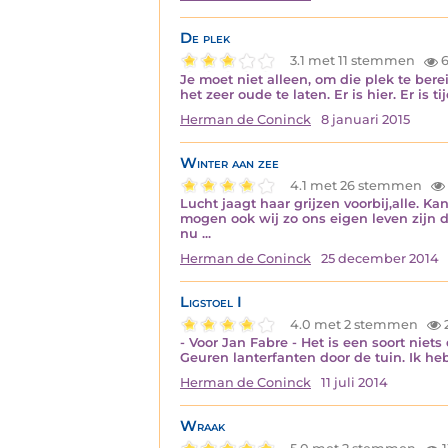
De plek
3.1 met 11 stemmen
6
Je moet niet alleen, om die plek te bere
het zeer oude te laten. Er is hier. Er is
Herman de Coninck
8 januari 2015
Winter aan zee
4.1 met 26 stemmen
Lucht jaagt haar grijzen voorbij,alle. K
mogen ook wij zo ons eigen leven zijn 
nu ...
Herman de Coninck
25 december 2014
Ligstoel I
4.0 met 2 stemmen
2
- Voor Jan Fabre - Het is een soort niet
Geuren lanterfanten door de tuin. Ik heb
Herman de Coninck
11 juli 2014
Wraak