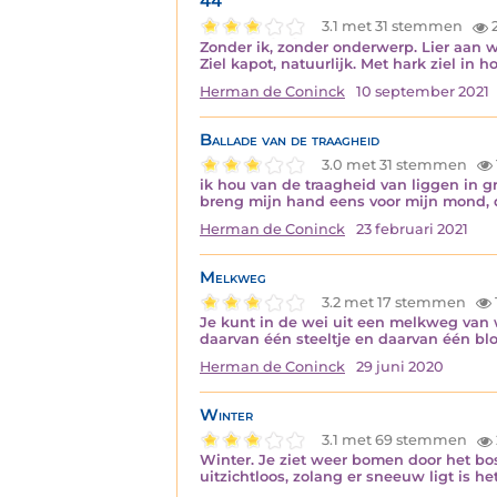
44
3.1 met 31 stemmen
2
Zonder ik, zonder onderwerp. Lier aan 
Ziel kapot, natuurlijk. Met hark ziel in
Herman de Coninck
10 september 2021
Ballade van de traagheid
3.0 met 31 stemmen
ik hou van de traagheid van liggen in gr
breng mijn hand eens voor mijn mond, da
Herman de Coninck
23 februari 2021
Melkweg
3.2 met 17 stemmen
Je kunt in de wei uit een melkweg van w
daarvan één steeltje en daarvan één blo
Herman de Coninck
29 juni 2020
Winter
3.1 met 69 stemmen
Winter. Je ziet weer bomen door het bos,
uitzichtloos, zolang er sneeuw ligt is he