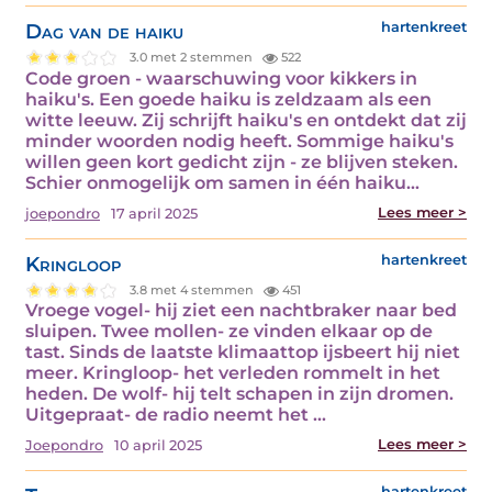
Dag van de haiku
hartenkreet
3.0 met 2 stemmen
522
Code groen - waarschuwing voor kikkers in
haiku's. Een goede haiku is zeldzaam als een
witte leeuw. Zij schrijft haiku's en ontdekt dat zij
minder woorden nodig heeft. Sommige haiku's
willen geen kort gedicht zijn - ze blijven steken.
Schier onmogelijk om samen in één haiku...
Lees meer >
joepondro
17 april 2025
Kringloop
hartenkreet
3.8 met 4 stemmen
451
Vroege vogel- hij ziet een nachtbraker naar bed
sluipen. Twee mollen- ze vinden elkaar op de
tast. Sinds de laatste klimaattop ijsbeert hij niet
meer. Kringloop- het verleden rommelt in het
heden. De wolf- hij telt schapen in zijn dromen.
Uitgepraat- de radio neemt het ...
Lees meer >
Joepondro
10 april 2025
hartenkreet