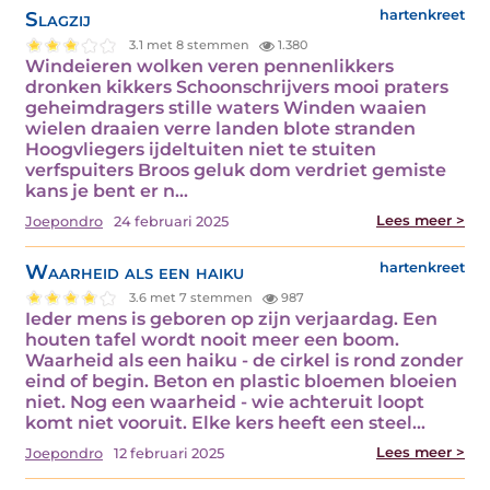
Slagzij
hartenkreet
3.1 met 8 stemmen
1.380
Windeieren wolken veren pennenlikkers
dronken kikkers Schoonschrijvers mooi praters
geheimdragers stille waters Winden waaien
wielen draaien verre landen blote stranden
Hoogvliegers ijdeltuiten niet te stuiten
verfspuiters Broos geluk dom verdriet gemiste
kans je bent er n...
Lees meer >
Joepondro
24 februari 2025
Waarheid als een haiku
hartenkreet
3.6 met 7 stemmen
987
Ieder mens is geboren op zijn verjaardag. Een
houten tafel wordt nooit meer een boom.
Waarheid als een haiku - de cirkel is rond zonder
eind of begin. Beton en plastic bloemen bloeien
niet. Nog een waarheid - wie achteruit loopt
komt niet vooruit. Elke kers heeft een steel...
Lees meer >
Joepondro
12 februari 2025