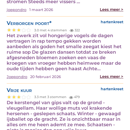
stromen Steeds meer vissers ...
Lees meer >
joepondro
1 maart 2026
Verborgen poort*
hartenkreet
3.0 met 4 stemmen
322
Het zwerk zit vol hongerige vogels de dagen
vertragen in rap tempo gekken worden
aanbeden als goden het smalle zeegat kiest het
ruime sop De glazen dansen totdat ze breken
afgesneden bloemen zoeken een vaas de
kroegen van vroeger hebben heimwee maar de
oude tijden hebben geen haast Achte...
Lees meer >
Joepondro
20 februari 2026
Vrije kuur
hartenkreet
3.3 met 3 stemmen
479
De kerstengel van gips valt op de grond -
vleugellam. Haar wollige muts vol krakende
hersenen - geslepen schaats. Winter - gewaagd
ijsballet op de gracht. Ze is onzichtbaar maar in
alles om me heen ademt ze mee. Schaatsen -