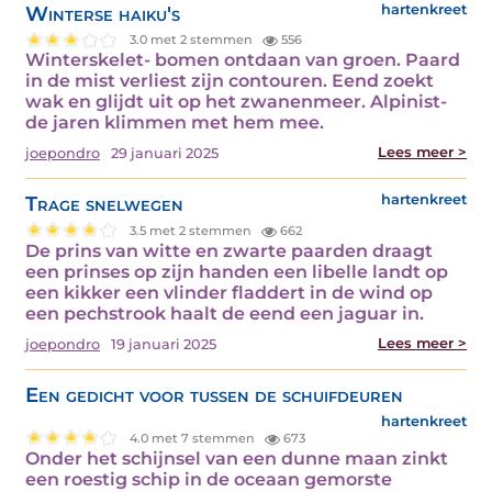
Winterse haiku's
hartenkreet
3.0 met 2 stemmen
556
Winterskelet- bomen ontdaan van groen. Paard
in de mist verliest zijn contouren. Eend zoekt
wak en glijdt uit op het zwanenmeer. Alpinist-
de jaren klimmen met hem mee.
Lees meer >
joepondro
29 januari 2025
Trage snelwegen
hartenkreet
3.5 met 2 stemmen
662
De prins van witte en zwarte paarden draagt
een prinses op zijn handen een libelle landt op
een kikker een vlinder fladdert in de wind op
een pechstrook haalt de eend een jaguar in.
Lees meer >
joepondro
19 januari 2025
Een gedicht voor tussen de schuifdeuren
hartenkreet
4.0 met 7 stemmen
673
Onder het schijnsel van een dunne maan zinkt
een roestig schip in de oceaan gemorste