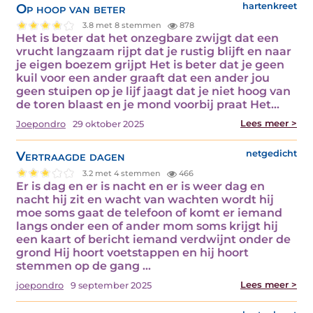
Op hoop van beter
hartenkreet
3.8 met 8 stemmen
878
Het is beter dat het onzegbare zwijgt dat een
vrucht langzaam rijpt dat je rustig blijft en naar
je eigen boezem grijpt Het is beter dat je geen
kuil voor een ander graaft dat een ander jou
geen stuipen op je lijf jaagt dat je niet hoog van
de toren blaast en je mond voorbij praat Het...
Lees meer >
Joepondro
29 oktober 2025
Vertraagde dagen
netgedicht
3.2 met 4 stemmen
466
Er is dag en er is nacht en er is weer dag en
nacht hij zit en wacht van wachten wordt hij
moe soms gaat de telefoon of komt er iemand
langs onder een of ander mom soms krijgt hij
een kaart of bericht iemand verdwijnt onder de
grond Hij hoort voetstappen en hij hoort
stemmen op de gang ...
Lees meer >
joepondro
9 september 2025