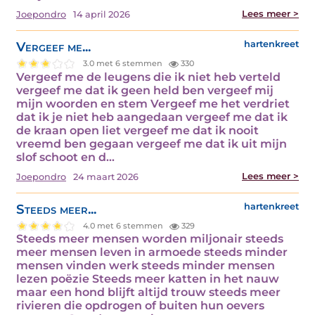
Lees meer >
Joepondro
14 april 2026
Vergeef me...
hartenkreet
3.0 met 6 stemmen
330
Vergeef me de leugens die ik niet heb verteld
vergeef me dat ik geen held ben vergeef mij
mijn woorden en stem Vergeef me het verdriet
dat ik je niet heb aangedaan vergeef me dat ik
de kraan open liet vergeef me dat ik nooit
vreemd ben gegaan vergeef me dat ik uit mijn
slof schoot en d...
Lees meer >
Joepondro
24 maart 2026
Steeds meer...
hartenkreet
4.0 met 6 stemmen
329
Steeds meer mensen worden miljonair steeds
meer mensen leven in armoede steeds minder
mensen vinden werk steeds minder mensen
lezen poëzie Steeds meer katten in het nauw
maar een hond blijft altijd trouw steeds meer
rivieren die opdrogen of buiten hun oevers