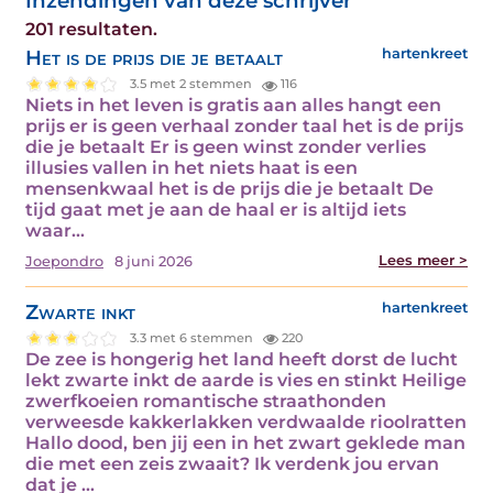
Inzendingen van deze schrijver
201 resultaten.
Het is de prijs die je betaalt
hartenkreet
3.5 met 2 stemmen
116
Niets in het leven is gratis aan alles hangt een
prijs er is geen verhaal zonder taal het is de prijs
die je betaalt Er is geen winst zonder verlies
illusies vallen in het niets haat is een
mensenkwaal het is de prijs die je betaalt De
tijd gaat met je aan de haal er is altijd iets
waar...
Lees meer >
Joepondro
8 juni 2026
Zwarte inkt
hartenkreet
3.3 met 6 stemmen
220
De zee is hongerig het land heeft dorst de lucht
lekt zwarte inkt de aarde is vies en stinkt Heilige
zwerfkoeien romantische straathonden
verweesde kakkerlakken verdwaalde rioolratten
Hallo dood, ben jij een in het zwart geklede man
die met een zeis zwaait? Ik verdenk jou ervan
dat je ...