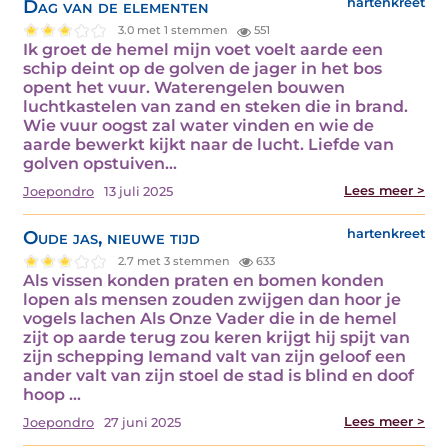
Dag van de elementen
hartenkreet
3.0 met 1 stemmen
551
Ik groet de hemel mijn voet voelt aarde een
schip deint op de golven de jager in het bos
opent het vuur. Waterengelen bouwen
luchtkastelen van zand en steken die in brand.
Wie vuur oogst zal water vinden en wie de
aarde bewerkt kijkt naar de lucht. Liefde van
golven opstuiven...
Lees meer >
Joepondro
13 juli 2025
Oude jas, nieuwe tijd
hartenkreet
2.7 met 3 stemmen
633
Als vissen konden praten en bomen konden
lopen als mensen zouden zwijgen dan hoor je
vogels lachen Als Onze Vader die in de hemel
zijt op aarde terug zou keren krijgt hij spijt van
zijn schepping Iemand valt van zijn geloof een
ander valt van zijn stoel de stad is blind en doof
hoop ...
Lees meer >
Joepondro
27 juni 2025