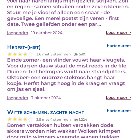
voel haar haren langs mijn gezicht strijken. Zon
en regen - samen schuilen onder zeven kleuren.
Stuur me je viool of alleen een snaar - de
gevoelige. Een merel poetst zijn veren - first
date. Twee geliefden onder een par...
Lees meer >
joepondro
19 oktober 2024
Herfst-(mist)
hartenkreet
3.6 met 5 stemmen
590
Einde zomer- een vlinder vouwt haar vleugels.
Voor dag en dauw staat de mist reeds in de file.
Duinen- het helmgras wuift naar strandjutters.
Oktober- een oudroze stokroos hangt haar
kopje. Herfst hangt hoog in de kraag en vraagt
om jas en sjaal.
Lees meer >
joepondro
7 oktober 2024
Witte schimmen, zachte nacht
hartenkreet
3.5 met 4 stemmen
1.224
Bomen vertakken huizen verzakken dode
akkers worden niet wakker Wolken krimpen
door mijn wimpers vreemde wanen trekken