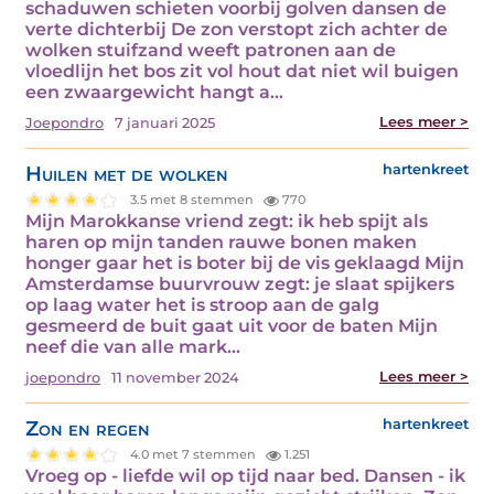
schaduwen schieten voorbij golven dansen de
verte dichterbij De zon verstopt zich achter de
wolken stuifzand weeft patronen aan de
vloedlijn het bos zit vol hout dat niet wil buigen
een zwaargewicht hangt a...
Lees meer >
Joepondro
7 januari 2025
Huilen met de wolken
hartenkreet
3.5 met 8 stemmen
770
Mijn Marokkanse vriend zegt: ik heb spijt als
haren op mijn tanden rauwe bonen maken
honger gaar het is boter bij de vis geklaagd Mijn
Amsterdamse buurvrouw zegt: je slaat spijkers
op laag water het is stroop aan de galg
gesmeerd de buit gaat uit voor de baten Mijn
neef die van alle mark...
Lees meer >
joepondro
11 november 2024
Zon en regen
hartenkreet
4.0 met 7 stemmen
1.251
Vroeg op - liefde wil op tijd naar bed. Dansen - ik