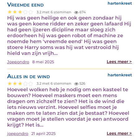
Vreemde eend
hartenkreet
3.2 met 6 stemmen
674
Hij was geen heilige en ook geen zondaar hij
was geen koene ridder en zeker geen lafaard Hij
had geen ijzeren dicipline maar sloeg zich
erdoorheen hij was geen robot of machine ze
noemde hem 'vreemde eend' Hij was geen
stoere Harry soms was hij wat verstrooid hij
hield van zijn vrijh...
Lees meer >
Joepondro
8 mei 2025
Alles in de wind
hartenkreet
3.2 met 6 stemmen
526
Hoeveel wolken heb je nodig om een kasteel te
bouwen? Hoeveel maskers moet een mens
dragen om zichzelf te zien? Het is de wind die
iets nieuws verzint. Hoeveel selfies moet je
maken om te laten zien dat je bestaat? Hoeveel
vragen moet je stellen voordat je een antwoord
krijgt? Het is...
Lees meer >
joepondro
21 april 2025