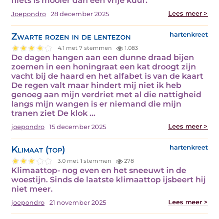
niets is mooier dan een vrije kuur.
Lees meer >
Joepondro
28 december 2025
Zwarte rozen in de lentezon
hartenkreet
4.1 met 7 stemmen
1.083
De dagen hangen aan een dunne draad bijen
zoemen in een honingraat een kat droogt zijn
vacht bij de haard en het alfabet is van de kaart
De regen valt maar hindert mij niet ik heb
genoeg aan mijn verdriet met al die nattigheid
langs mijn wangen is er niemand die mijn
tranen ziet De klok ...
Lees meer >
joepondro
15 december 2025
Klimaat (top)
hartenkreet
3.0 met 1 stemmen
278
Klimaattop- nog even en het sneeuwt in de
woestijn. Sinds de laatste klimaattop ijsbeert hij
niet meer.
Lees meer >
joepondro
21 november 2025