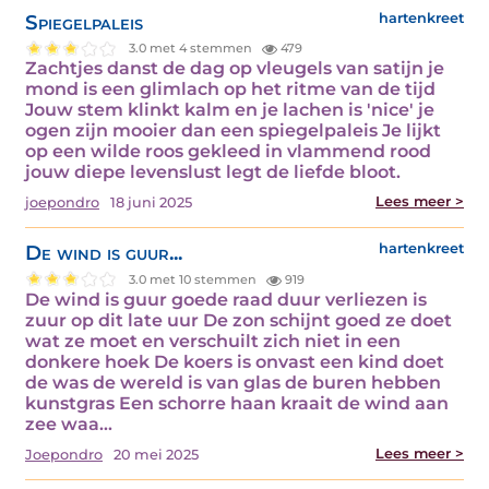
Spiegelpaleis
hartenkreet
3.0 met 4 stemmen
479
Zachtjes danst de dag op vleugels van satijn je
mond is een glimlach op het ritme van de tijd
Jouw stem klinkt kalm en je lachen is 'nice' je
ogen zijn mooier dan een spiegelpaleis Je lijkt
op een wilde roos gekleed in vlammend rood
jouw diepe levenslust legt de liefde bloot.
Lees meer >
joepondro
18 juni 2025
De wind is guur...
hartenkreet
3.0 met 10 stemmen
919
De wind is guur goede raad duur verliezen is
zuur op dit late uur De zon schijnt goed ze doet
wat ze moet en verschuilt zich niet in een
donkere hoek De koers is onvast een kind doet
de was de wereld is van glas de buren hebben
kunstgras Een schorre haan kraait de wind aan
zee waa...
Lees meer >
Joepondro
20 mei 2025