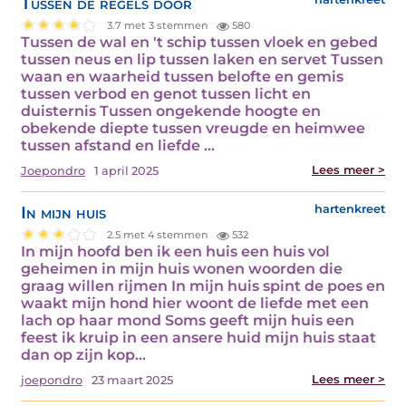
Tussen de regels door
3.7 met 3 stemmen
580
Tussen de wal en 't schip tussen vloek en gebed
tussen neus en lip tussen laken en servet Tussen
waan en waarheid tussen belofte en gemis
tussen verbod en genot tussen licht en
duisternis Tussen ongekende hoogte en
obekende diepte tussen vreugde en heimwee
tussen afstand en liefde ...
Lees meer >
Joepondro
1 april 2025
In mijn huis
hartenkreet
2.5 met 4 stemmen
532
In mijn hoofd ben ik een huis een huis vol
geheimen in mijn huis wonen woorden die
graag willen rijmen In mijn huis spint de poes en
waakt mijn hond hier woont de liefde met een
lach op haar mond Soms geeft mijn huis een
feest ik kruip in een ansere huid mijn huis staat
dan op zijn kop...
Lees meer >
joepondro
23 maart 2025