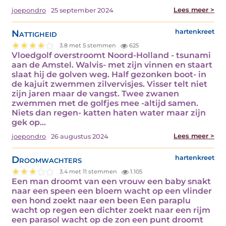
Lees meer >
joepondro
25 september 2024
Nattigheid
hartenkreet
3.8 met 5 stemmen
625
Vloedgolf overstroomt Noord-Holland - tsunami
aan de Amstel. Walvis- met zijn vinnen en staart
slaat hij de golven weg. Half gezonken boot- in
de kajuit zwemmen zilvervisjes. Visser telt niet
zijn jaren maar de vangst. Twee zwanen
zwemmen met de golfjes mee -altijd samen.
Niets dan regen- katten haten water maar zijn
gek op…
Lees meer >
joepondro
26 augustus 2024
Droomwachters
hartenkreet
3.4 met 11 stemmen
1.105
Een man droomt van een vrouw een baby snakt
naar een speen een bloem wacht op een vlinder
een hond zoekt naar een been Een paraplu
wacht op regen een dichter zoekt naar een rijm
een parasol wacht op de zon een punt droomt