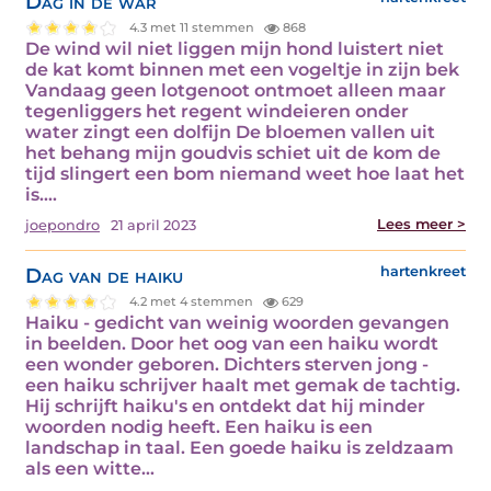
Dag in de war
4.3 met 11 stemmen
868
De wind wil niet liggen mijn hond luistert niet
de kat komt binnen met een vogeltje in zijn bek
Vandaag geen lotgenoot ontmoet alleen maar
tegenliggers het regent windeieren onder
water zingt een dolfijn De bloemen vallen uit
het behang mijn goudvis schiet uit de kom de
tijd slingert een bom niemand weet hoe laat het
is.…
Lees meer >
joepondro
21 april 2023
Dag van de haiku
hartenkreet
4.2 met 4 stemmen
629
Haiku - gedicht van weinig woorden gevangen
in beelden. Door het oog van een haiku wordt
een wonder geboren. Dichters sterven jong -
een haiku schrijver haalt met gemak de tachtig.
Hij schrijft haiku's en ontdekt dat hij minder
woorden nodig heeft. Een haiku is een
landschap in taal. Een goede haiku is zeldzaam
als een witte…