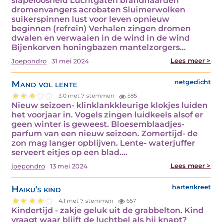
slapeloosheid Luchtgaten brandhaarden
dromenvangers acrobaten Sluimerwolken
suikerspinnen lust voor leven opnieuw
beginnen (refrein) Verhalen zingen dromen
dwalen en verwaaien in de wind in de wind
Bijenkorven honingbazen mantelzorgers…
Lees meer >
Joepondro
31 mei 2024
Mand vol lente
netgedicht
3.0 met 7 stemmen
585
Nieuw seizoen- klinklankkleurige klokjes luiden
het voorjaar in. Vogels zingen luidkeels alsof er
geen winter is geweest. Bloesemblaadjes-
parfum van een nieuw seizoen. Zomertijd- de
zon mag langer opblijven. Lente- waterjuffer
serveert eitjes op een blad.…
Lees meer >
joepondro
13 mei 2024
Haiku's kind
hartenkreet
4.1 met 7 stemmen
657
Kindertijd - zakje geluk uit de grabbelton. Kind
vraagt waar blijft de luchtbel als hij knapt?