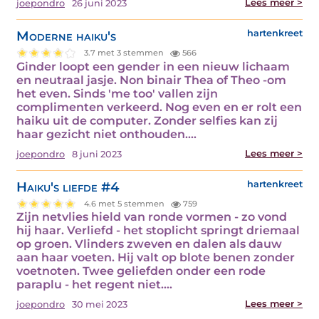
Lees meer >
joepondro
26 juni 2023
Moderne haiku's
hartenkreet
3.7 met 3 stemmen
566
Ginder loopt een gender in een nieuw lichaam
en neutraal jasje. Non binair Thea of Theo -om
het even. Sinds 'me too' vallen zijn
complimenten verkeerd. Nog even en er rolt een
haiku uit de computer. Zonder selfies kan zij
haar gezicht niet onthouden.…
Lees meer >
joepondro
8 juni 2023
Haiku's liefde #4
hartenkreet
4.6 met 5 stemmen
759
Zijn netvlies hield van ronde vormen - zo vond
hij haar. Verliefd - het stoplicht springt driemaal
op groen. Vlinders zweven en dalen als dauw
aan haar voeten. Hij valt op blote benen zonder
voetnoten. Twee geliefden onder een rode
paraplu - het regent niet.…
Lees meer >
joepondro
30 mei 2023