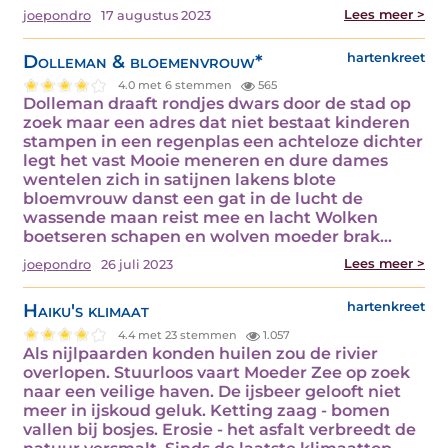
Lees meer >
joepondro
17 augustus 2023
Dolleman & bloemenvrouw*
hartenkreet
4.0 met 6 stemmen
565
Dolleman draaft rondjes dwars door de stad op
zoek maar een adres dat niet bestaat kinderen
stampen in een regenplas een achteloze dichter
legt het vast Mooie meneren en dure dames
wentelen zich in satijnen lakens blote
bloemvrouw danst een gat in de lucht de
wassende maan reist mee en lacht Wolken
boetseren schapen en wolven moeder brak…
Lees meer >
joepondro
26 juli 2023
Haiku's klimaat
hartenkreet
4.4 met 23 stemmen
1.057
Als nijlpaarden konden huilen zou de rivier
overlopen. Stuurloos vaart Moeder Zee op zoek
naar een veilige haven. De ijsbeer gelooft niet
meer in ijskoud geluk. Ketting zaag - bomen
vallen bij bosjes. Erosie - het asfalt verbreedt de