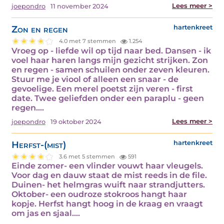
Lees meer >
joepondro
11 november 2024
Zon en regen
hartenkreet
4.0 met 7 stemmen
1.254
Vroeg op - liefde wil op tijd naar bed. Dansen - ik
voel haar haren langs mijn gezicht strijken. Zon
en regen - samen schuilen onder zeven kleuren.
Stuur me je viool of alleen een snaar - de
gevoelige. Een merel poetst zijn veren - first
date. Twee geliefden onder een paraplu - geen
regen.…
Lees meer >
joepondro
19 oktober 2024
Herfst-(mist)
hartenkreet
3.6 met 5 stemmen
591
Einde zomer- een vlinder vouwt haar vleugels.
Voor dag en dauw staat de mist reeds in de file.
Duinen- het helmgras wuift naar strandjutters.
Oktober- een oudroze stokroos hangt haar
kopje. Herfst hangt hoog in de kraag en vraagt
om jas en sjaal.…