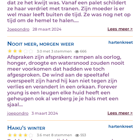
dat ze het kwijt was. Vanaf een palet schildert
ze haar verdriet met tranen. Zijn moeder is er
wel maar leeft buiten de tijd. Ze was nog net op
tijd om de hemel te halen.…
Lees meer >
Joepondro
28 maart 2024
Nooit meer, morgen weer
hartenkreet
3.0 met 3 stemmen
666
Afspraken zijn afspraken: rampen als oorlog,
honger, droogte en watersnood zouden nooit
meer voorkomen dat hadden we toch
afgesproken. De wind aan de speeltafel
overspeelt zijn hand hij kan niet tegen zijn
verlies en verandert in een orkaan. Forever
young is een leugen elke huid heeft een
geheugen ook al verberg je je hals met een
sjaal…
Lees meer >
joepondro
3 maart 2024
Haiku's winter
hartenkreet
3.6 met 8 stemmen
553