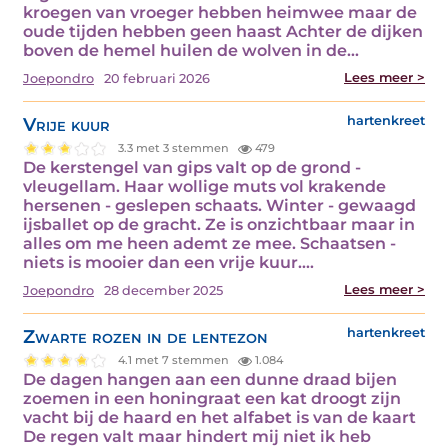
kroegen van vroeger hebben heimwee maar de
oude tijden hebben geen haast Achter de dijken
boven de hemel huilen de wolven in de…
Lees meer >
Joepondro
20 februari 2026
Vrije kuur
hartenkreet
3.3 met 3 stemmen
479
De kerstengel van gips valt op de grond -
vleugellam. Haar wollige muts vol krakende
hersenen - geslepen schaats. Winter - gewaagd
ijsballet op de gracht. Ze is onzichtbaar maar in
alles om me heen ademt ze mee. Schaatsen -
niets is mooier dan een vrije kuur.…
Lees meer >
Joepondro
28 december 2025
Zwarte rozen in de lentezon
hartenkreet
4.1 met 7 stemmen
1.084
De dagen hangen aan een dunne draad bijen
zoemen in een honingraat een kat droogt zijn
vacht bij de haard en het alfabet is van de kaart
De regen valt maar hindert mij niet ik heb