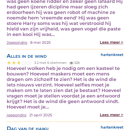
was geen koene ridder en zeker geen lafaard Hij
had geen ijzeren dicipline maar sloeg zich
erdoorheen hij was geen robot of machine ze
noemde hem 'vreemde eend' Hij was geen
stoere Harry soms was hij wat verstrooid hij
hield van zijn vrijheid, was geen vogel die paste
in een kooi Hij was…
Lees meer >
Joepondro
8 mei 2025
Alles in de wind
hartenkreet
3.2 met 6 stemmen
526
Hoeveel wolken heb je nodig om een kasteel te
bouwen? Hoeveel maskers moet een mens
dragen om zichzelf te zien? Het is de wind die
iets nieuws verzint. Hoeveel selfies moet je
maken om te laten zien dat je bestaat? Hoeveel
vragen moet je stellen voordat je een antwoord
krijgt? Het is de wind die geen antwoord vindt.
Hoeveel moet je…
Lees meer >
joepondro
21 april 2025
Dag van de haiku
hartenkreet