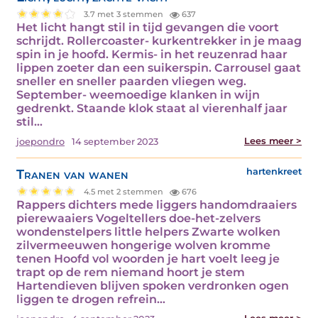
3.7 met 3 stemmen
637
Het licht hangt stil in tijd gevangen die voort
schrijdt. Rollercoaster- kurkentrekker in je maag
spin in je hoofd. Kermis- in het reuzenrad haar
lippen zoeter dan een suikerspin. Carrousel gaat
sneller en sneller paarden vliegen weg.
September- weemoedige klanken in wijn
gedrenkt. Staande klok staat al vierenhalf jaar
stil…
Lees meer >
joepondro
14 september 2023
Tranen van wanen
hartenkreet
4.5 met 2 stemmen
676
Rappers dichters mede liggers handomdraaiers
pierewaaiers Vogeltellers doe-het-zelvers
wondenstelpers little helpers Zwarte wolken
zilvermeeuwen hongerige wolven kromme
tenen Hoofd vol woorden je hart voelt leeg je
trapt op de rem niemand hoort je stem
Hartendieven blijven spoken verdronken ogen
liggen te drogen refrein…