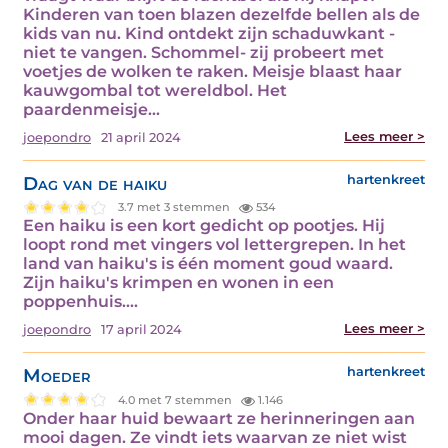
Kinderen van toen blazen dezelfde bellen als de
kids van nu. Kind ontdekt zijn schaduwkant -
niet te vangen. Schommel- zij probeert met
voetjes de wolken te raken. Meisje blaast haar
kauwgombal tot wereldbol. Het
paardenmeisje…
Lees meer >
joepondro
21 april 2024
Dag van de haiku
hartenkreet
3.7 met 3 stemmen
534
Een haiku is een kort gedicht op pootjes. Hij
loopt rond met vingers vol lettergrepen. In het
land van haiku's is één moment goud waard.
Zijn haiku's krimpen en wonen in een
poppenhuis.…
Lees meer >
joepondro
17 april 2024
Moeder
hartenkreet
4.0 met 7 stemmen
1.146
Onder haar huid bewaart ze herinneringen aan
mooi dagen. Ze vindt iets waarvan ze niet wist