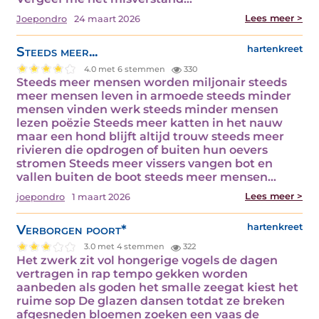
Lees meer >
Joepondro
24 maart 2026
Steeds meer...
hartenkreet
4.0 met 6 stemmen
330
Steeds meer mensen worden miljonair steeds
meer mensen leven in armoede steeds minder
mensen vinden werk steeds minder mensen
lezen poëzie Steeds meer katten in het nauw
maar een hond blijft altijd trouw steeds meer
rivieren die opdrogen of buiten hun oevers
stromen Steeds meer vissers vangen bot en
vallen buiten de boot steeds meer mensen…
Lees meer >
joepondro
1 maart 2026
Verborgen poort*
hartenkreet
3.0 met 4 stemmen
322
Het zwerk zit vol hongerige vogels de dagen
vertragen in rap tempo gekken worden
aanbeden als goden het smalle zeegat kiest het
ruime sop De glazen dansen totdat ze breken
afgesneden bloemen zoeken een vaas de