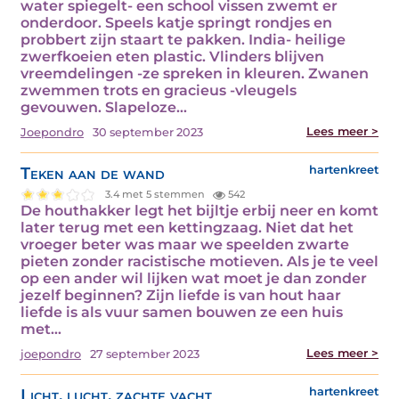
water spiegelt- een school vissen zwemt er
onderdoor. Speels katje springt rondjes en
probbert zijn staart te pakken. India- heilige
zwerfkoeien eten plastic. Vlinders blijven
vreemdelingen -ze spreken in kleuren. Zwanen
zwemmen trots en gracieus -vleugels
gevouwen. Slapeloze…
Lees meer >
Joepondro
30 september 2023
Teken aan de wand
hartenkreet
3.4 met 5 stemmen
542
De houthakker legt het bijltje erbij neer en komt
later terug met een kettingzaag. Niet dat het
vroeger beter was maar we speelden zwarte
pieten zonder racistische motieven. Als je te veel
op een ander wil lijken wat moet je dan zonder
jezelf beginnen? Zijn liefde is van hout haar
liefde is als vuur samen bouwen ze een huis
met…
Lees meer >
joepondro
27 september 2023
Licht, lucht, zachte vacht
hartenkreet