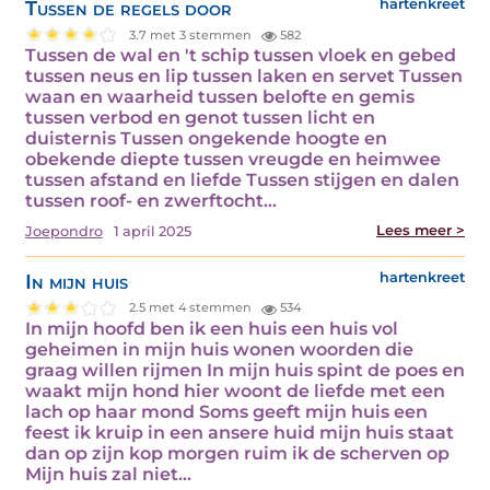
Tussen de regels door
hartenkreet
3.7 met 3 stemmen
582
Tussen de wal en 't schip tussen vloek en gebed
tussen neus en lip tussen laken en servet Tussen
waan en waarheid tussen belofte en gemis
tussen verbod en genot tussen licht en
duisternis Tussen ongekende hoogte en
obekende diepte tussen vreugde en heimwee
tussen afstand en liefde Tussen stijgen en dalen
tussen roof- en zwerftocht…
Lees meer >
Joepondro
1 april 2025
In mijn huis
hartenkreet
2.5 met 4 stemmen
534
In mijn hoofd ben ik een huis een huis vol
geheimen in mijn huis wonen woorden die
graag willen rijmen In mijn huis spint de poes en
waakt mijn hond hier woont de liefde met een
lach op haar mond Soms geeft mijn huis een
feest ik kruip in een ansere huid mijn huis staat
dan op zijn kop morgen ruim ik de scherven op
Mijn huis zal niet…