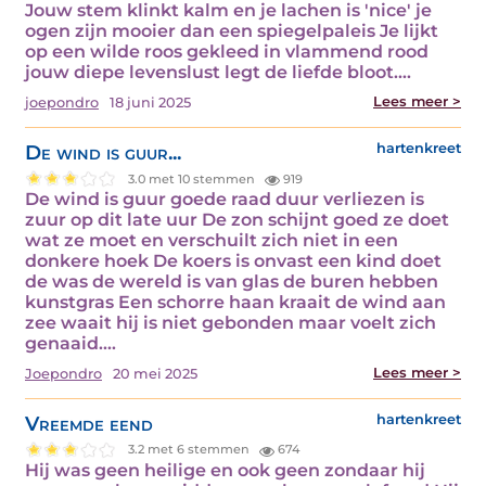
Jouw stem klinkt kalm en je lachen is 'nice' je
ogen zijn mooier dan een spiegelpaleis Je lijkt
op een wilde roos gekleed in vlammend rood
jouw diepe levenslust legt de liefde bloot.…
Lees meer >
joepondro
18 juni 2025
De wind is guur...
hartenkreet
3.0 met 10 stemmen
919
De wind is guur goede raad duur verliezen is
zuur op dit late uur De zon schijnt goed ze doet
wat ze moet en verschuilt zich niet in een
donkere hoek De koers is onvast een kind doet
de was de wereld is van glas de buren hebben
kunstgras Een schorre haan kraait de wind aan
zee waait hij is niet gebonden maar voelt zich
genaaid.…
Lees meer >
Joepondro
20 mei 2025
Vreemde eend
hartenkreet
3.2 met 6 stemmen
674
Hij was geen heilige en ook geen zondaar hij