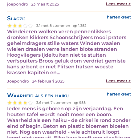
Lees meer >
joepondro
23 maart 2025
Slagzij
hartenkreet
3.1 met 8 stemmen
1.382
Windeieren wolken veren pennenlikkers
dronken kikkers Schoonschrijvers mooi praters
geheimdragers stille waters Winden waaien
wielen draaien verre landen blote stranden
Hoogvliegers ijdeltuiten niet te stuiten
verfspuiters Broos geluk dom verdriet gemiste
kans je bent er niet Flitsen fratsen woeste
krassen kapitein en…
Lees meer >
Joepondro
24 februari 2025
Waarheid als een haiku
hartenkreet
3.6 met 7 stemmen
988
Ieder mens is geboren op zijn verjaardag. Een
houten tafel wordt nooit meer een boom.
Waarheid als een haiku - de cirkel is rond zonder
eind of begin. Beton en plastic bloemen bloeien
niet. Nog een waarheid - wie achteruit loopt
komt niet vooruit. Elke kers heeft een steeltje en