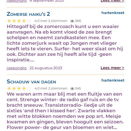
Lees meer >
joepondro
4 september 2023
Zomerse haiku's 2
hartenkreet
4.0 met 2 stemmen
566
Hittegolf bij de zomercoach kunt u een waaier
aanvragen. Na eb komt vloed de zee brengt
schelpen en neemt zandkastelen mee. Een
lichte zomerjurk waait op Jongen met vlieger
heeft iets te vieren. Surfer- het weer slaat om hij
ook. Dichter aan zee hij heeft alle tijd -geen
inspiratie.…
Lees meer >
joepondro
22 augustus 2023
Schaduw van dagen
hartenkreet
4.0 met 2 stemmen
545
We waren arm maar blij met een fluitje van een
cent. Strenge winter- de radio gaf ruis en de tv
bracht sneeuw. Transistorradio- liedje uit de
sixties 'and then I kissed her'. Zwarte vlakken
met witte blokken noemden we pop art. Meisje
kwamen en gingen, bleven hooguit een seizoen.
Flower power- de geur van bloemen en wiet…