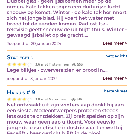
Dubbel glas - geen ijsbloemen meer op de
ramen. Kale takken tegen een duifgrijze lucht -
sneeuw op komst. Winter - de kale tak herinnert
zich het jonge blad. Hij voert het water met
brood tot de eenden komen. Radiostilte -
televisie geeft sneeuw de uil blijft thuis. Winter -
gewaagd ijsballet op de gracht.…
Lees meer >
Joepondro
20 januari 2024
Statiegeld
netgedicht
3.6 met 11 stemmen
555
Lege blikjes - zwervers zien er brood in.…
Lees meer >
joepondro
8 januari 2024
Haiku's # 9
hartenkreet
3.8 met 5 stemmen
616
Net ontwaakt uit zijn winterslaap denkt hij aan
een siesta. Modeontwerpers proberen steeds
iets ouds te ontdekken. Zij breit spelden op zijn
mouw waar geen aap uitkomt. Voor eeuwig
jong - de cosmetische industrie vaart er wel bij.
Facelift - haar gezicht blijft in de plooi.