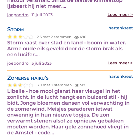
natuur versmalt. Sinds de laatste klimaattop
ijsbeert hij niet meer.…
Lees meer >
joepondro
11 juli 2023
Storm
hartenkreet
2.5 met 2 stemmen
490
Storm raast over stad en land - boom in water.
Arme oude eik geveld door de storm brak als
een lucifer.…
Lees meer >
joepondro
5 juli 2023
Zomerse haiku's
hartenkreet
3.0 met 2 stemmen
517
Libelle - hoe mooi glanst haar vleugel in het
zonlicht. In de lucht hangt een buizerd stil - hij
bidt. Jonge bloemen dansen vol verwachting in
de zomerwind. Meisjes paraderen ietwat
onwennig in hun nieuwe topjes. De zon
verwarmt stenen alsof ze opnieuw gebakken
moeten worden. Haar gele zonnehoed vliegt in
de Amstel - code…