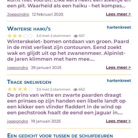
een pit. Waarheid als een haiku - het kompas…
Lees meer >
Joepondro
12 februari 2025
Winterse haiku's
hartenkreet
3.0 met 2 stemmen
557
Winterskelet- bomen ontdaan van groen. Paard
in de mist verliest zijn contouren. Eend zoekt
wak en glijdt uit op het zwanenmeer. Alpinist-
de jaren klimmen met hem mee.…
Lees meer >
joepondro
29 januari 2025
Trage snelwegen
hartenkreet
3.5 met 2 stemmen
662
De prins van witte en zwarte paarden draagt
een prinses op zijn handen een libelle landt op
een kikker een vlinder fladdert in de wind op
een pechstrook haalt de eend een jaguar in.…
Lees meer >
joepondro
19 januari 2025
Een gedicht voor tussen de schuifdeuren