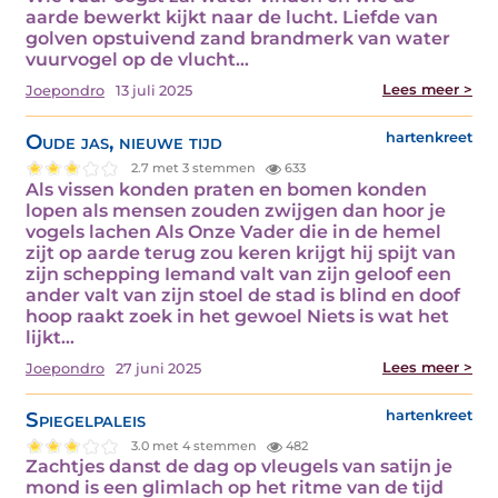
aarde bewerkt kijkt naar de lucht. Liefde van
golven opstuivend zand brandmerk van water
vuurvogel op de vlucht…
Lees meer >
Joepondro
13 juli 2025
Oude jas, nieuwe tijd
hartenkreet
2.7 met 3 stemmen
633
Als vissen konden praten en bomen konden
lopen als mensen zouden zwijgen dan hoor je
vogels lachen Als Onze Vader die in de hemel
zijt op aarde terug zou keren krijgt hij spijt van
zijn schepping Iemand valt van zijn geloof een
ander valt van zijn stoel de stad is blind en doof
hoop raakt zoek in het gewoel Niets is wat het
lijkt…
Lees meer >
Joepondro
27 juni 2025
Spiegelpaleis
hartenkreet
3.0 met 4 stemmen
482
Zachtjes danst de dag op vleugels van satijn je
mond is een glimlach op het ritme van de tijd