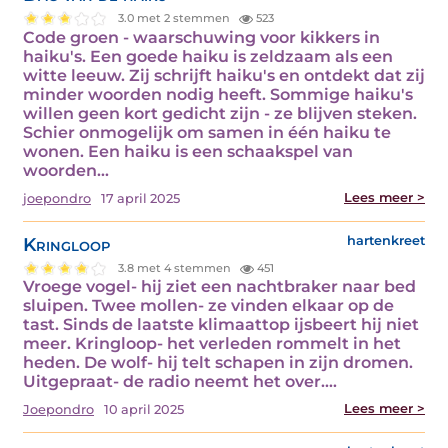
3.0 met 2 stemmen
523
Code groen - waarschuwing voor kikkers in
haiku's. Een goede haiku is zeldzaam als een
witte leeuw. Zij schrijft haiku's en ontdekt dat zij
minder woorden nodig heeft. Sommige haiku's
willen geen kort gedicht zijn - ze blijven steken.
Schier onmogelijk om samen in één haiku te
wonen. Een haiku is een schaakspel van
woorden…
Lees meer >
joepondro
17 april 2025
Kringloop
hartenkreet
3.8 met 4 stemmen
451
Vroege vogel- hij ziet een nachtbraker naar bed
sluipen. Twee mollen- ze vinden elkaar op de
tast. Sinds de laatste klimaattop ijsbeert hij niet
meer. Kringloop- het verleden rommelt in het
heden. De wolf- hij telt schapen in zijn dromen.
Uitgepraat- de radio neemt het over.…
Lees meer >
Joepondro
10 april 2025