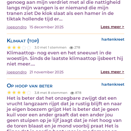
genoeg aan mijn verdriet met al die nattigheid
langs mijn wangen is er niemand die mijn
tranen ziet De klok slaat als een hamer in de
tiktak hollende tijd er…
Lees meer >
joepondro
15 december 2025
Klimaat (top)
hartenkreet
3.0 met 1 stemmen
278
Klimaattop- nog even en het sneeuwt in de
woestijn. Sinds de laatste klimaattop ijsbeert hij
niet meer.…
Lees meer >
joepondro
21 november 2025
Op hoop van beter
hartenkreet
3.8 met 8 stemmen
878
Het is beter dat het onzegbare zwijgt dat een
vrucht langzaam rijpt dat je rustig blijft en naar
je eigen boezem grijpt Het is beter dat je geen
kuil voor een ander graaft dat een ander jou
geen stuipen op je lijf jaagt dat je niet hoog van
de toren blaast en je mond voorbij praat Het is