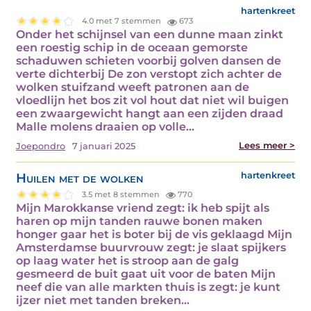
hartenkreet
4.0 met 7 stemmen
673
Onder het schijnsel van een dunne maan zinkt
een roestig schip in de oceaan gemorste
schaduwen schieten voorbij golven dansen de
verte dichterbij De zon verstopt zich achter de
wolken stuifzand weeft patronen aan de
vloedlijn het bos zit vol hout dat niet wil buigen
een zwaargewicht hangt aan een zijden draad
Malle molens draaien op volle…
Lees meer >
Joepondro
7 januari 2025
Huilen met de wolken
hartenkreet
3.5 met 8 stemmen
770
Mijn Marokkanse vriend zegt: ik heb spijt als
haren op mijn tanden rauwe bonen maken
honger gaar het is boter bij de vis geklaagd Mijn
Amsterdamse buurvrouw zegt: je slaat spijkers
op laag water het is stroop aan de galg
gesmeerd de buit gaat uit voor de baten Mijn
neef die van alle markten thuis is zegt: je kunt
ijzer niet met tanden breken…