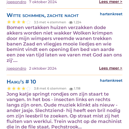
Lees meer >
joepondro
7 oktober 2024
Witte schimmen, zachte nacht
hartenkreet
3.5 met 4 stemmen
1.224
Bomen vertakken huizen verzakken dode
akkers worden niet wakker Wolken krimpen
door mijn wimpers vreemde wanen trekken
banen Zaad en vliegjes mooie liedjes en wie
bemint vindt een opening Een bed van aarde
een zee van tijd laten we varen met God aan ons
zij'.…
Lees meer >
joepondro
2 oktober 2024
Haiku's # 10
hartenkreet
3.8 met 6 stemmen
1.118
Jong katje springt rondjes om zijn staart te
vangen. In het bos - insecten links en rechts
langs zijn oren. Oude muziek klinkt als nieuw -
ander jasje. Slechtziend- hij heeft een bril nodig
om zijn leesbril te zoeken. Op straat mist zij het
fluiten van werklui. Trein wacht op de machinist
die in de file staat. Pechstrook…