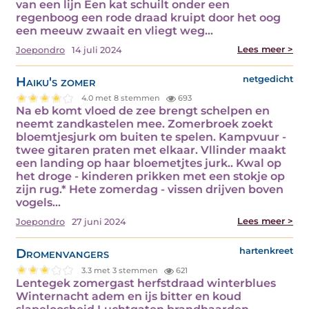
van een lijn Een kat schuilt onder een
regenboog een rode draad kruipt door het oog
een meeuw zwaait en vliegt weg…
Lees meer >
Joepondro
14 juli 2024
Haiku's zomer
netgedicht
4.0 met 8 stemmen
693
Na eb komt vloed de zee brengt schelpen en
neemt zandkastelen mee. Zomerbroek zoekt
bloemtjesjurk om buiten te spelen. Kampvuur -
twee gitaren praten met elkaar. Vllinder maakt
een landing op haar bloemetjtes jurk.. Kwal op
het droge - kinderen prikken met een stokje op
zijn rug.* Hete zomerdag - vissen drijven boven
vogels…
Lees meer >
Joepondro
27 juni 2024
Dromenvangers
hartenkreet
3.3 met 3 stemmen
621
Lentegek zomergast herfstdraad winterblues
Winternacht adem en ijs bitter en koud