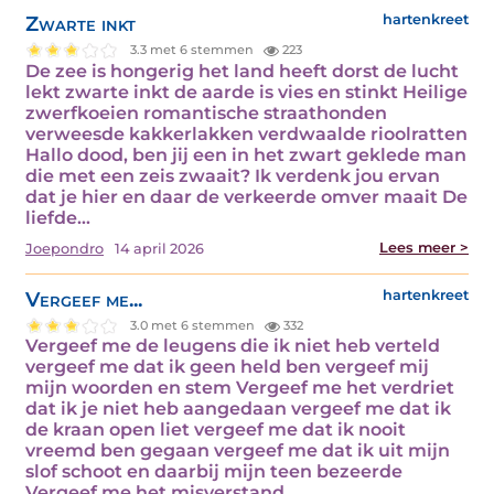
Zwarte inkt
hartenkreet
3.3 met 6 stemmen
223
De zee is hongerig het land heeft dorst de lucht
lekt zwarte inkt de aarde is vies en stinkt Heilige
zwerfkoeien romantische straathonden
verweesde kakkerlakken verdwaalde rioolratten
Hallo dood, ben jij een in het zwart geklede man
die met een zeis zwaait? Ik verdenk jou ervan
dat je hier en daar de verkeerde omver maait De
liefde…
Lees meer >
Joepondro
14 april 2026
Vergeef me...
hartenkreet
3.0 met 6 stemmen
332
Vergeef me de leugens die ik niet heb verteld
vergeef me dat ik geen held ben vergeef mij
mijn woorden en stem Vergeef me het verdriet
dat ik je niet heb aangedaan vergeef me dat ik
de kraan open liet vergeef me dat ik nooit
vreemd ben gegaan vergeef me dat ik uit mijn
slof schoot en daarbij mijn teen bezeerde
Vergeef me het misverstand…