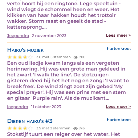
verte hoort hij een ringtone. Lege speeltuin -
wind wiegt de schommel heen en weer. Het
klikken van haar hakken houdt het trottoir
wakker. Storm raast en geselt de stad -
kattensprong.…
Lees meer >
Joepondro
2 november 2023
Haiku's muziek
hartenkreet
3.6 met 5 stemmen
700
Een oud liedje kwam langs als een vergeten
herinnering. Hij was een grote man gekleed in
het zwart 'I walk the line'. De stofzuiger-
gisteren deed hij het het nog en zong: 'I want to
break free'. De wind zingt zoet zijn gebed 'My
special prayer'. Hij was een prins met een stem
en gitaar 'Purple rain'. Als de muzikant…
Lees meer >
joepondro
11 oktober 2023
Dieren haiku's #3
hartenkreet
3.5 met 2 stemmen
576
Stokstijf tuurt een reiger over het water. Het