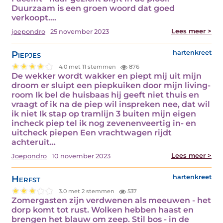
Duurzaam is een groen woord dat goed
verkoopt.…
Lees meer >
joepondro
25 november 2023
Piepjes
hartenkreet
4.0 met 11 stemmen
876
De wekker wordt wakker en piept mij uit mijn
droom er sluipt een piepkuiken door mijn living-
room Ik bel de huisbaas hij geeft niet thuis en
vraagt of ik na de piep wil inspreken nee, dat wil
ik niet Ik stap op tramlijn 3 buiten mijn eigen
incheck piep tel ik nog zevenenveertig in- en
uitcheck piepen Een vrachtwagen rijdt
achteruit…
Lees meer >
Joepondro
10 november 2023
Herfst
hartenkreet
3.0 met 2 stemmen
537
Zomergasten zijn verdwenen als meeuwen - het
dorp komt tot rust. Wolken hebben haast en
brengen het blauw om zeep. Stil bos - in de