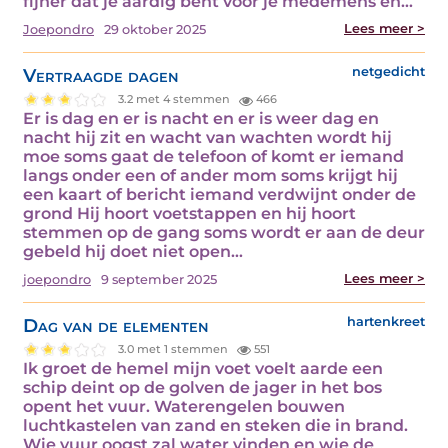
fijner dat je aardig bent voor je medemens en…
Lees meer >
Joepondro
29 oktober 2025
Vertraagde dagen
netgedicht
3.2 met 4 stemmen
466
Er is dag en er is nacht en er is weer dag en
nacht hij zit en wacht van wachten wordt hij
moe soms gaat de telefoon of komt er iemand
langs onder een of ander mom soms krijgt hij
een kaart of bericht iemand verdwijnt onder de
grond Hij hoort voetstappen en hij hoort
stemmen op de gang soms wordt er aan de deur
gebeld hij doet niet open…
Lees meer >
joepondro
9 september 2025
Dag van de elementen
hartenkreet
3.0 met 1 stemmen
551
Ik groet de hemel mijn voet voelt aarde een
schip deint op de golven de jager in het bos
opent het vuur. Waterengelen bouwen
luchtkastelen van zand en steken die in brand.
Wie vuur oogst zal water vinden en wie de