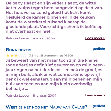
De baby slaapt en zijn vader slaapt, de witte
kater wulps tegen hem aangevleid op de divan.
Het huis vol suizend geluid het licht komt
gesluierd de kamer binnen en in de keuken
komt de waterketel ruisend klaarop de
gloeiende plaat. Voorzichtig schenk ik koffie op
niet overhaast en niet ...
Lees meer >
Patricia Lasoen
4 maart 2004
Bijna dertig
gedicht
3.2 met 51 stemmen
16.908
Jij beweert van niet maar toch zijn die kleine
rode adertjes definitief geworden op mijn been -
jaarringen na het derde lot - en ook de groefjes
in mijn buik, als ik er wat zonnecrème op wrijf
denk ik wel eens terug aan mijn benen en mijn
buik van toen en aan mijn klein overbodig
behaatje ...
Lees meer >
Patricia Lasoen
8 januari 2004
Weet je het nog het Nauw van Calais?
gedicht