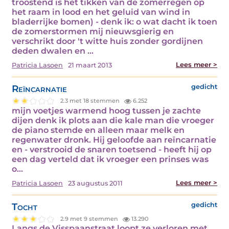
troostend is het tikken van de zomerregen op
het raam in lood en het geluid van wind in
bladerrijke bomen) - denk ik: o wat dacht ik toen
de zomerstormen mij nieuwsgierig en
verschrikt door 't witte huis zonder gordijnen
deden dwalen en ...
Lees meer >
Patricia Lasoen
21 maart 2013
Reïncarnatie
gedicht
2.3 met 18 stemmen
6.252
mijn voetjes warmend hoog tussen je zachte
dijen denk ik plots aan die kale man die vroeger
de piano stemde en alleen maar melk en
regenwater dronk. Hij geloofde aan reïncarnatie
en - verstrooid de snaren toetsend - heeft hij op
een dag verteld dat ik vroeger een prinses was
o...
Lees meer >
Patricia Lasoen
23 augustus 2011
Tocht
gedicht
2.9 met 9 stemmen
13.290
Langs de Visspaanstraat loopt ze verloren met