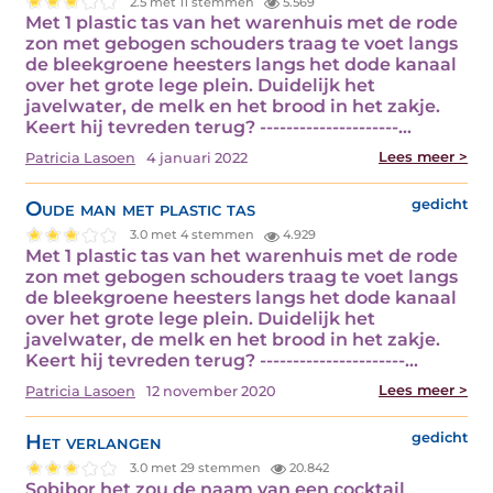
2.5 met 11 stemmen
5.569
Met 1 plastic tas van het warenhuis met de rode
zon met gebogen schouders traag te voet langs
de bleekgroene heesters langs het dode kanaal
over het grote lege plein. Duidelijk het
javelwater, de melk en het brood in het zakje.
Keert hij tevreden terug? ---------------------...
Lees meer >
Patricia Lasoen
4 januari 2022
Oude man met plastic tas
gedicht
3.0 met 4 stemmen
4.929
Met 1 plastic tas van het warenhuis met de rode
zon met gebogen schouders traag te voet langs
de bleekgroene heesters langs het dode kanaal
over het grote lege plein. Duidelijk het
javelwater, de melk en het brood in het zakje.
Keert hij tevreden terug? ----------------------...
Lees meer >
Patricia Lasoen
12 november 2020
Het verlangen
gedicht
3.0 met 29 stemmen
20.842
Sobibor het zou de naam van een cocktail