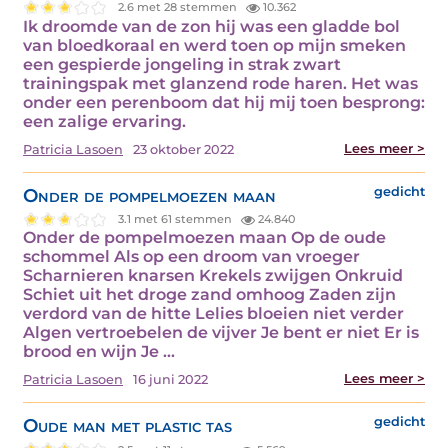
2.6 met 28 stemmen
10.362
Ik droomde van de zon hij was een gladde bol
van bloedkoraal en werd toen op mijn smeken
een gespierde jongeling in strak zwart
trainingspak met glanzend rode haren. Het was
onder een perenboom dat hij mij toen besprong:
een zalige ervaring.
Lees meer >
Patricia Lasoen
23 oktober 2022
Onder de pompelmoezen maan
gedicht
3.1 met 61 stemmen
24.840
Onder de pompelmoezen maan Op de oude
schommel Als op een droom van vroeger
Scharnieren knarsen Krekels zwijgen Onkruid
Schiet uit het droge zand omhoog Zaden zijn
verdord van de hitte Lelies bloeien niet verder
Algen vertroebelen de vijver Je bent er niet Er is
brood en wijn Je ...
Lees meer >
Patricia Lasoen
16 juni 2022
Oude man met plastic tas
gedicht