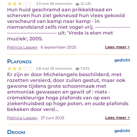
3.3 met 96 stemmen
22.435
Hun huid geschramd aan prikkeldraad en
scherven hun ziel gekneusd hun vlees gekooid
verscheurd van kamp naar kamp - in
niemandsland zelfs niet vogel-vrij. -------------------
--------------------------- uit: 'Vrede is eten met
muziek', 2005.
Lees meer >
Patricia Lasoen
6 september 2025
Plafonds
gedicht
2.8 met 39 stemmen
7.676
Er zijn er door Michelangelo beschilderd, met
rozetten versierd, door zuilen gestut, maar ook
gewone tijdens grote schoonmaak met
ammoniak gewassen en gewit of : niets -
crèmekleurige hoge plafonds van op een
ziekenhuisbed op hoge poten, en oude plafonds
bekeken door versl...
Lees meer >
Patricia Lasoen
27 juni 2023
Droom
gedicht