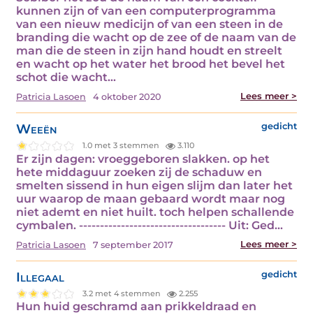
kunnen zijn of van een computerprogramma
van een nieuw medicijn of van een steen in de
branding die wacht op de zee of de naam van de
man die de steen in zijn hand houdt en streelt
en wacht op het water het brood het bevel het
schot die wacht...
Lees meer >
Patricia Lasoen
4 oktober 2020
Weeën
gedicht
1.0 met 3 stemmen
3.110
Er zijn dagen: vroeggeboren slakken. op het
hete middaguur zoeken zij de schaduw en
smelten sissend in hun eigen slijm dan later het
uur waarop de maan gebaard wordt maar nog
niet ademt en niet huilt. toch helpen schallende
cymbalen. ----------------------------------- Uit: Ged...
Lees meer >
Patricia Lasoen
7 september 2017
Illegaal
gedicht
3.2 met 4 stemmen
2.255
Hun huid geschramd aan prikkeldraad en