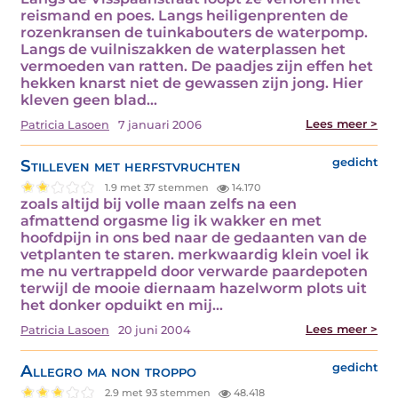
reismand en poes. Langs heiligenprenten de
rozenkransen de tuinkabouters de waterpomp.
Langs de vuilniszakken de waterplassen het
vermoeden van ratten. De paadjes zijn effen het
hekken knarst niet de gewassen zijn jong. Hier
kleven geen blad...
Lees meer >
Patricia Lasoen
7 januari 2006
Stilleven met herfstvruchten
gedicht
1.9 met 37 stemmen
14.170
zoals altijd bij volle maan zelfs na een
afmattend orgasme lig ik wakker en met
hoofdpijn in ons bed naar de gedaanten van de
vetplanten te staren. merkwaardig klein voel ik
me nu vertrappeld door verwarde paardepoten
terwijl de mooie diernaam hazelworm plots uit
het donker opduikt en mij...
Lees meer >
Patricia Lasoen
20 juni 2004
Allegro ma non troppo
gedicht
2.9 met 93 stemmen
48.418