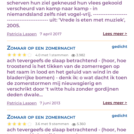
scherven hun ziel gekneusd hun vlees gekooid
verscheurd van kamp naar kamp - in
niemandsland zelfs niet vogel-vrij. -------------------
----------------------- uit: 'Vrede is eten met muziek',
2005.
Lees meer >
Patricia Lasoen
7 april 2017
Zomaar op een zomernacht
gedicht
4.0 met 1 stemmen
3.982
ach tevergeefs de slaap betrachtend - (hoor, hoe
troostend is het tikken van de zomerregen op
het raam in lood en het geluid van wind in de
bladerrijke bomen) - denk ik: o wat dacht ik toen
de zomerstormen mij nieuwsgierig en
verschrikt door 't witte huis zonder gordijnen
deden dwale...
Lees meer >
Patricia Lasoen
7 juni 2013
Zomaar op een zomernacht
gedicht
3.6 met 9 stemmen
5.360
ach tevergeefs de slaap betrachtend - (hoor, hoe