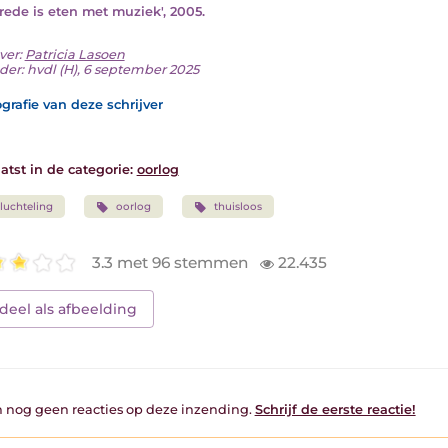
Vrede is eten met muziek', 2005.
ver:
Patricia Lasoen
der: hvdl (H), 6 september 2025
grafie van deze schrijver
atst in de categorie:
oorlog
luchteling
oorlog
thuisloos
3.3 met 96 stemmen
22.435
deel als afbeelding
jn nog geen reacties op deze inzending.
Schrijf de eerste reactie!