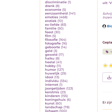
discriminatie
(1)
uit: '
drank
(8)
economie
(5)
eenzaamheid
(141)
Schrij
emoties
(468)
Inzen
erotiek
(10)
ex-liefde
(83)
Bio
familie
(50)
feest
(30)
film
(5)
filosofie
(164)
Gepla
fotografie
(16)
geboorte
(14)
geld
(3)
v
geweld
(17)
haiku
(8)
heelal
(41)
hobby
(11)
humor
(127)
huwelijk
(29)
idool
(13)
individu
(334)
internet
(1)
jaargetijden
(123)
kerstmis
(23)
kinderen
(155)
koningshuis
(6)
Er zi
kunst
(60)
landschap
(78)
lichaam
(100)