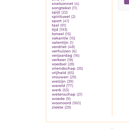
snelsonnet
(4)
songtekst
(11)
spijt
(22)
spiritueel
(2)
sport
(41)
taal
(91)
tijd
(193)
toneel
(15)
vakantie
(15)
valentijn
(1)
verdriet
(48)
verhuizen
(6)
verjaardag
(16)
verkeer
(18)
voedsel
(28)
vriendschap
(35)
vrijheid
(65)
vrouwen
(29)
welzijn
(39)
wereld
(77)
werk
(53)
wetenschap
(21)
woede
(9)
woonoord
(160)
ziekte
(29)