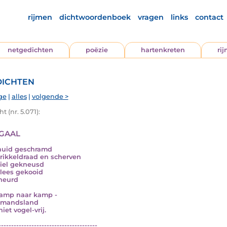
rijmen
dichtwoordenboek
vragen
links
contact
netgedichten
poëzie
hartenkreten
ri
ichten
ge
|
alles
|
volgende >
t (nr. 5.071):
egaal
huid geschramd
rikkeldraad en scherven
iel gekneusd
lees gekooid
heurd
amp naar kamp -
emandsland
niet vogel-vrij.
---------------------------------------