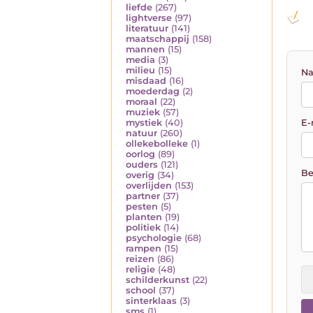
liefde
(267)
lightverse
(97)
literatuur
(141)
maatschappij
(158)
mannen
(15)
media
(3)
milieu
(15)
Na
misdaad
(16)
moederdag
(2)
moraal
(22)
muziek
(57)
E-
mystiek
(40)
natuur
(260)
ollekebolleke
(1)
oorlog
(89)
ouders
(121)
Be
overig
(34)
overlijden
(153)
partner
(37)
pesten
(5)
planten
(19)
politiek
(14)
psychologie
(68)
rampen
(15)
reizen
(86)
religie
(48)
schilderkunst
(22)
school
(37)
sinterklaas
(3)
sms
(1)