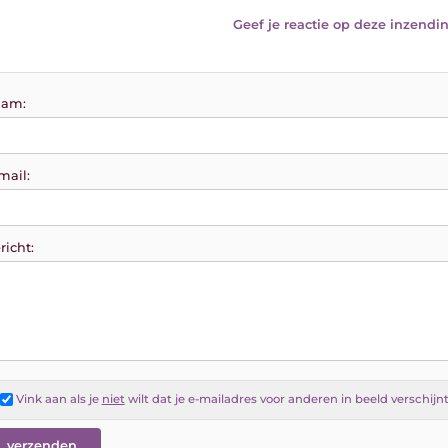
Geef je reactie op deze inzendin
am:
mail:
richt:
Vink aan als je
niet
wilt dat je e-mailadres voor anderen in beeld verschijn