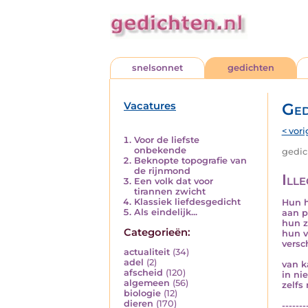
snelsonnet
gedichten
Vacatures
Ged
< vori
Voor de liefste
onbekende
gedich
Beknopte topografie van
de rijnmond
Ill
Een volk dat voor
tirannen zwicht
Klassiek liefdesgedicht
Hun 
Als eindelijk...
aan p
hun z
Categorieën:
hun v
versc
actualiteit
(34)
adel
(2)
van k
afscheid
(120)
in ni
algemeen
(56)
zelfs 
biologie
(12)
dieren
(170)
-------