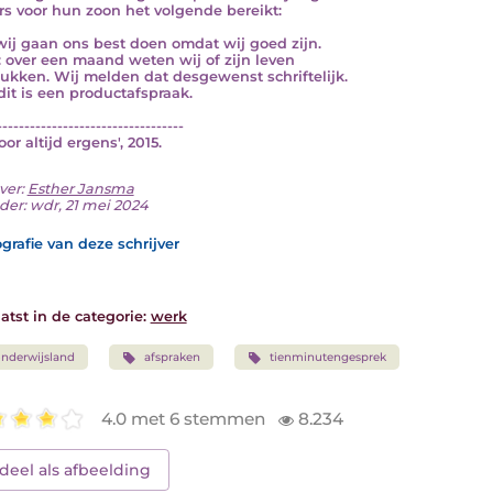
rs voor hun zoon het volgende bereikt:
wij gaan ons best doen omdat wij goed zijn.
 over een maand weten wij of zijn leven
lukken. Wij melden dat desgewenst schriftelijk.
 dit is een productafspraak.
----------------------------------
Voor altijd ergens', 2015.
ver:
Esther Jansma
der: wdr, 21 mei 2024
grafie van deze schrijver
atst in de categorie:
werk
nderwijsland
afspraken
tienminutengesprek
4.0 met 6 stemmen
8.234
deel als afbeelding