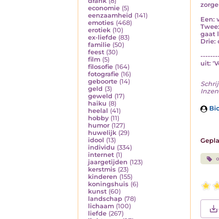
drank
(8)
zorge
economie
(5)
eenzaamheid
(141)
Een: 
emoties
(468)
Twee:
erotiek
(10)
gaat 
ex-liefde
(83)
Drie:
familie
(50)
feest
(30)
-------
film
(5)
uit: '
filosofie
(164)
fotografie
(16)
geboorte
(14)
Schrij
geld
(3)
Inzen
geweld
(17)
haiku
(8)
Bio
heelal
(41)
hobby
(11)
humor
(127)
huwelijk
(29)
idool
(13)
Gepla
individu
(334)
internet
(1)
o
jaargetijden
(123)
kerstmis
(23)
kinderen
(155)
koningshuis
(6)
kunst
(60)
landschap
(78)
lichaam
(100)
liefde
(267)