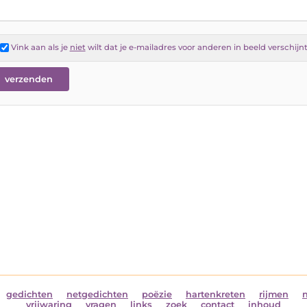
Vink aan als je
niet
wilt dat je e-mailadres voor anderen in beeld verschijn
gedichten
netgedichten
poëzie
hartenkreten
rijmen
vrijwaring
vragen
links
zoek
contact
inhoud