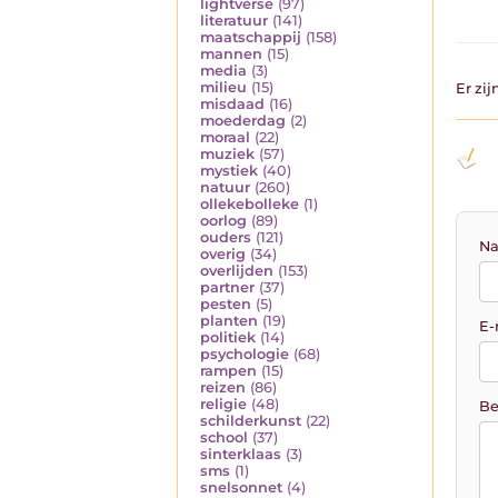
lightverse
(97)
literatuur
(141)
maatschappij
(158)
mannen
(15)
media
(3)
milieu
(15)
Er zi
misdaad
(16)
moederdag
(2)
moraal
(22)
muziek
(57)
mystiek
(40)
natuur
(260)
ollekebolleke
(1)
oorlog
(89)
ouders
(121)
Na
overig
(34)
overlijden
(153)
partner
(37)
pesten
(5)
planten
(19)
E-
politiek
(14)
psychologie
(68)
rampen
(15)
reizen
(86)
religie
(48)
Be
schilderkunst
(22)
school
(37)
sinterklaas
(3)
sms
(1)
snelsonnet
(4)