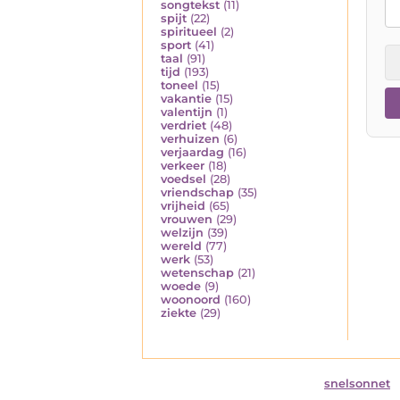
songtekst
(11)
spijt
(22)
spiritueel
(2)
sport
(41)
taal
(91)
tijd
(193)
toneel
(15)
vakantie
(15)
valentijn
(1)
verdriet
(48)
verhuizen
(6)
verjaardag
(16)
verkeer
(18)
voedsel
(28)
vriendschap
(35)
vrijheid
(65)
vrouwen
(29)
welzijn
(39)
wereld
(77)
werk
(53)
wetenschap
(21)
woede
(9)
woonoord
(160)
ziekte
(29)
snelsonnet