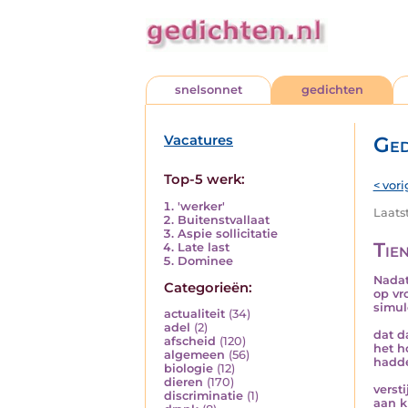
snelsonnet
gedichten
Vacatures
Ged
Top-5 werk:
< vori
'werker'
Laats
Buitenstvallaat
Aspie sollicitatie
Tie
Late last
Dominee
Nadat
Categorieën:
op vr
simul
actualiteit
(34)
adel
(2)
dat d
afscheid
(120)
het h
algemeen
(56)
hadde
biologie
(12)
dieren
(170)
verst
discriminatie
(1)
aan k