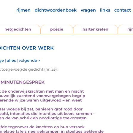
rijmen
dichtwoordenboek
vragen
links
contact
netgedichten
poëzie
hartenkreten
ri
ichten over werk
ge
|
alles
| volgende >
t toegevoegde gedicht (nr. 53):
nminutengesprek
 de onderwijskrachten met man en macht
ouwelijk zuchtend voorovergebogen begrip
erende wijze waren uitgewoed – en weet
aar woede bij zat, banieren grof rood door
oofd, intonaties die intenties uit koers rammen –
n de van schrik en noodlottige toekomsten
ijfde tegenover de krachten op hun verzoek
nielage tafels neergekrompen in stoeltjes geklemde