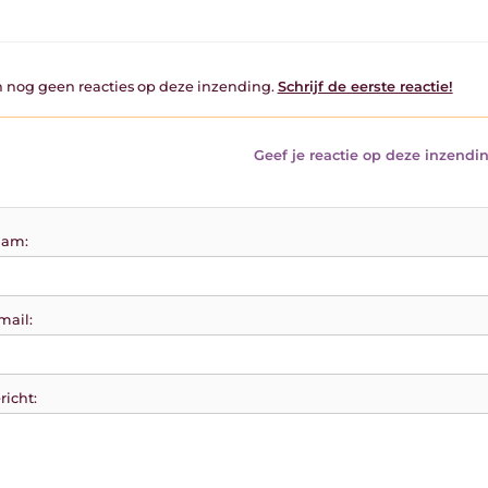
jn nog geen reacties op deze inzending.
Schrijf de eerste reactie!
Geef je reactie op deze inzendin
am:
mail:
richt: