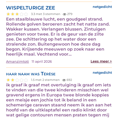
WISPELTURIGE ZEE
netgedicht
3.3 met 3 stemmen
279
Een staalblauwe lucht, een goudgeel strand.
Rollende golven beroeren zacht het natte zand.
Wakker kussen. Verlangen blussen. Zintuigen
genieten voor twee. Er is de geur van de zilte
zee. De schittering op het water door een
stralende zon. Buitengewoon hoe deze dag
begon. Krijsende meeuwen op zoek naar een
heerlijk maal. Vechtend voor…
Lees meer >
Amanzimtoti
11 april 2026
haar naam was Térèse
netgedicht
1.5 met 2 stemmen
692
ik graaf ik graaf met overtuiging ik graaf om iets
te vinden van die twee kinderen misschien wel
gravend ergens in Europa twee blonde koppies
een meisje een jochie tot ik beland in een
schemerige caravan staand neem ik aan aan het
hoofd van de uitklaptafel een radio klinkt door
wat gelige contouren mensen praten tegen mij