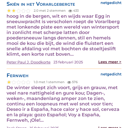
Skiën in het Vorarlgebergte
netgedicht
2.0 met 2 stemmen
433
hoog in de bergen, wit en wijds waar Egg in
sneeuwpracht is verscholen roept de Vorarlberg
met lonkende piste een wereld van wintersport
in zonlicht met scherpe latten door
poedersneeuw langs dennen, stil en hemels
mooi de kou die bijt, de wind die fluistert een
snelle afdaling vol met bochten de stoeltjeslift
klimt, een korte rust boven…
Lees meer >
Peter Paul J. Doodkorte
23 februari 2025
Fernweh
netgedicht
1.0 met 1 stemmen
576
De winter sleept zich voort, grijs en grauw, met
veel nare nattigheid en gure kou; Dagen-,
weken-, maandenlang amper zon te zien,
continu een loopneus met wel snot voor tien;
Deseo ir a España, hace calor y hace sol, cerveza
en la playa: gozo Español; Voy a España,
Fernweh, ¡Ole!…
Lees meer >