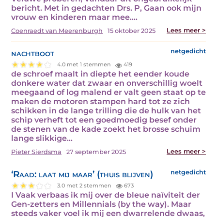
bericht. Met in gedachten Drs. P, Gaan ook mijn
vrouw en kinderen maar mee.…
Lees meer >
Coenraedt van Meerenburgh
15 oktober 2025
nachtboot
netgedicht
4.0 met 1 stemmen
419
de schroef maalt in diepte het eender koude
donkere water dat zwaar en onverschillig woelt
meegaand of log malend er valt geen staat op te
maken de motoren stampen hard tot ze zich
schikken in de lange trilling die de hulk van het
schip verheft tot een goedmoedig besef onder
de stenen van de kade zoekt het brosse schuim
lange slikkige…
Lees meer >
Pieter Sierdsma
27 september 2025
‘Raad: laat mij maar’ (thuis blijven)
netgedicht
3.0 met 2 stemmen
673
I Vaak verbaas ik mij over de bleue naïviteit der
Gen-zetters en Millennials (by the way). Maar
steeds vaker voel ik mij een dwarrelende dwaas,