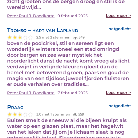
zicht groeten ons de bergen droog en stil is de
wereld wijd…
Lees meer >
Peter Paul J. Doodkorte
9 februari 2025
Tromsø – hart van Lapland
netgedicht
2.5 met 2 stemmen
549
boven de poolcirkel, stil en sereen ligt een
wonderlijk winters toneel een stad omringd
door bergen en zee waar mystiek het
noorderlicht danst de nacht komt vroeg als licht
verdwijnt in verfijnde kleuren gloeit dan de
hemel met betoverend groen, paars en goud de
magie van een tijdloos juweel fjorden fluisteren
er oude verhalen over tradities…
Lees meer >
Peter Paul J. Doodkorte
7 februari 2025
Praag
netgedicht
3.0 met 1 stemmen
559
Buiten smelt de sneeuw al die bijeen kruipt als
water op een glazen plaat, maar het hagelwit
van het laken dat jij om je lichaam slaat is nog
onberispelijk intact. Slaapdronken open je je