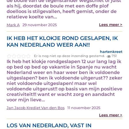
de boule van de tegenstander wegschiet of juist
als hij, doordat de boule met een doffe plof
doelloos is stilgevallen, heeft gemist, onder de
relatieve koelte van…
Lees meer >
Mark A
29 november 2025
IK HEB HET KLOKJE ROND GESLAPEN, IK
KAN NEDERLAND WEER AAN!!
hartenkreet
Er is nog niet op deze inzending gestemd.
751
Ik heb het klokje rondgeslapen 12 uur lang lag ik
op bed op bed op vakantie in Spanje nu wacht
Nederland weer en haar weer ben ik voldoende
uitgeslapen? ben ik voldoende uitgerust?? zeker
niet voldoende uitgeslapen! maar wel
voldoende uitgerust!! op basis van mijn positieve
creativiteit!!! want er wacht zorg en aandacht
voor mijn lieve…
Jan Jacob Krediet Van den Bos
11 november 2025
Lees meer >
LOS VAN NEDERLAND, VAST IN