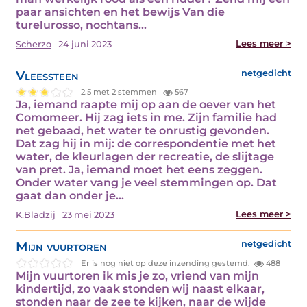
paar ansichten en het bewijs Van die
turelurosso, nochtans…
Lees meer >
Scherzo
24 juni 2023
Vleessteen
netgedicht
2.5 met 2 stemmen
567
Ja, iemand raapte mij op aan de oever van het
Comomeer. Hij zag iets in me. Zijn familie had
net gebaad, het water te onrustig gevonden.
Dat zag hij in mij: de correspondentie met het
water, de kleurlagen der recreatie, de slijtage
van pret. Ja, iemand moet het eens zeggen.
Onder water vang je veel stemmingen op. Dat
gaat dan onder je…
Lees meer >
K.Bladzij
23 mei 2023
Mijn vuurtoren
netgedicht
Er is nog niet op deze inzending gestemd.
488
Mijn vuurtoren ik mis je zo, vriend van mijn
kindertijd, zo vaak stonden wij naast elkaar,
stonden naar de zee te kijken, naar de wijde