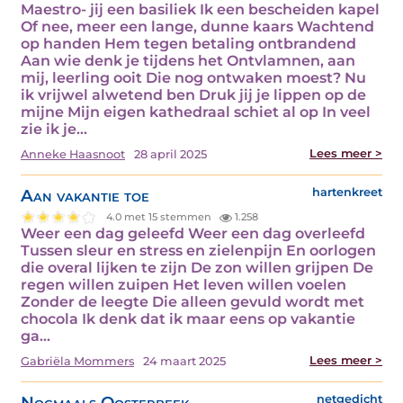
Maestro- jij een basiliek Ik een bescheiden kapel
Of nee, meer een lange, dunne kaars Wachtend
op handen Hem tegen betaling ontbrandend
Aan wie denk je tijdens het Ontvlamnen, aan
mij, leerling ooit Die nog ontwaken moest? Nu
ik vrijwel alwetend ben Druk jij je lippen op de
mijne Mijn eigen kathedraal schiet al op In veel
zie ik je…
Lees meer >
Anneke Haasnoot
28 april 2025
Aan vakantie toe
hartenkreet
4.0 met 15 stemmen
1.258
Weer een dag geleefd Weer een dag overleefd
Tussen sleur en stress en zielenpijn En oorlogen
die overal lijken te zijn De zon willen grijpen De
regen willen zuipen Het leven willen voelen
Zonder de leegte Die alleen gevuld wordt met
chocola Ik denk dat ik maar eens op vakantie
ga…
Lees meer >
Gabriëla Mommers
24 maart 2025
Nogmaals Oosterbeek
netgedicht