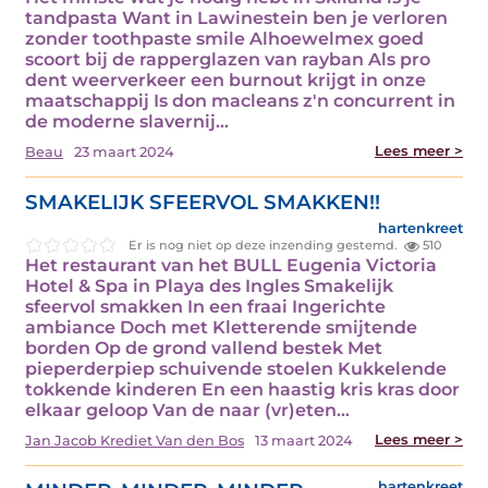
tandpasta Want in Lawinestein ben je verloren
zonder toothpaste smile Alhoewelmex goed
scoort bij de rapperglazen van rayban Als pro
dent weerverkeer een burnout krijgt in onze
maatschappij Is don macleans z'n concurrent in
de moderne slavernij…
Lees meer >
Beau
23 maart 2024
SMAKELIJK SFEERVOL SMAKKEN!!
hartenkreet
Er is nog niet op deze inzending gestemd.
510
Het restaurant van het BULL Eugenia Victoria
Hotel & Spa in Playa des Ingles Smakelijk
sfeervol smakken In een fraai Ingerichte
ambiance Doch met Kletterende smijtende
borden Op de grond vallend bestek Met
pieperderpiep schuivende stoelen Kukkelende
tokkende kinderen En een haastig kris kras door
elkaar geloop Van de naar (vr)eten…
Lees meer >
Jan Jacob Krediet Van den Bos
13 maart 2024
hartenkreet