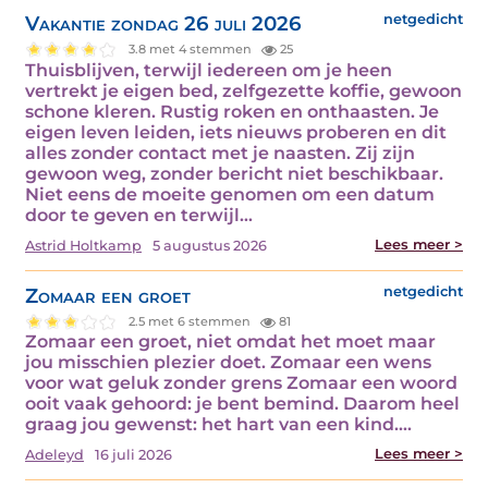
Vakantie zondag 26 juli 2026
netgedicht
3.8 met 4 stemmen
25
Thuisblijven, terwijl iedereen om je heen
vertrekt je eigen bed, zelfgezette koffie, gewoon
schone kleren. Rustig roken en onthaasten. Je
eigen leven leiden, iets nieuws proberen en dit
alles zonder contact met je naasten. Zij zijn
gewoon weg, zonder bericht niet beschikbaar.
Niet eens de moeite genomen om een datum
door te geven en terwijl…
Lees meer >
Astrid Holtkamp
5 augustus 2026
Zomaar een groet
netgedicht
2.5 met 6 stemmen
81
Zomaar een groet, niet omdat het moet maar
jou misschien plezier doet. Zomaar een wens
voor wat geluk zonder grens Zomaar een woord
ooit vaak gehoord: je bent bemind. Daarom heel
graag jou gewenst: het hart van een kind.…
Lees meer >
Adeleyd
16 juli 2026