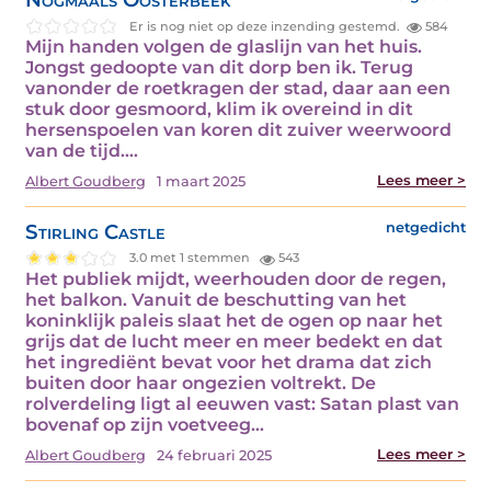
Er is nog niet op deze inzending gestemd.
584
Mijn handen volgen de glaslijn van het huis.
Jongst gedoopte van dit dorp ben ik. Terug
vanonder de roetkragen der stad, daar aan een
stuk door gesmoord, klim ik overeind in dit
hersenspoelen van koren dit zuiver weerwoord
van de tijd.…
Lees meer >
Albert Goudberg
1 maart 2025
Stirling Castle
netgedicht
3.0 met 1 stemmen
543
Het publiek mijdt, weerhouden door de regen,
het balkon. Vanuit de beschutting van het
koninklijk paleis slaat het de ogen op naar het
grijs dat de lucht meer en meer bedekt en dat
het ingrediënt bevat voor het drama dat zich
buiten door haar ongezien voltrekt. De
rolverdeling ligt al eeuwen vast: Satan plast van
bovenaf op zijn voetveeg…
Lees meer >
Albert Goudberg
24 februari 2025