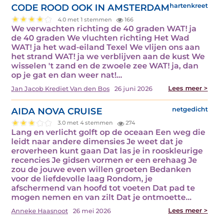
CODE ROOD OOK IN AMSTERDAM
hartenkreet
4.0 met 1 stemmen
166
We verwachten richting de 40 graden WAT! ja
de 40 graden We vluchten richting Het Wad
WAT! ja het wad-eiland Texel We vlijen ons aan
het strand WAT! ja we verblijven aan de kust We
wisselen 't zand en de zwoele zee WAT! ja, dan
op je gat en dan weer nat!…
Lees meer >
Jan Jacob Krediet Van den Bos
26 juni 2026
AIDA NOVA CRUISE
netgedicht
3.0 met 4 stemmen
274
Lang en verlicht golft op de oceaan Een weg die
leidt naar andere dimensies Je weet dat je
eroverheen kunt gaan Dat las je in rooskleurige
recencies Je gidsen vormen er een erehaag Je
zou de jouwe even willen groeten Bedanken
voor de liefdevolle laag Rondom, je
afschermend van hoofd tot voeten Dat pad te
mogen nemen en van zilt Dat je ontmoette…
Lees meer >
Anneke Haasnoot
26 mei 2026