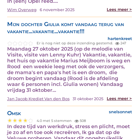
In (een) Opel reed.…
Lees meer >
Wim Overweg
6 november 2025
Mijn dochter Giulia komt vandaag terug van
vakantie...vakantie...vakantie!!!
hartenkreet
Er is nog niet op deze inzending gestemd.
247
Maandag 27 oktober 2025 (op de melodie van
Visite, visite van Lenny Kuhr) Vakantie, vakantie,
het huis op vakantie Marius Meijboom is weg en
Rood een weekie leeg met ook de verzorgers,
de mama's en papa's het is een droom, die
droom begint vandaag (Rood is de afdeling
waar 6 personen incl. Giulia wonen) Vandaag
vrijdag 31 oktober…
Lees meer >
Jan Jacob Krediet Van den Bos
31 oktober 2025
Omsk
snelsonnet
4.0 met 5 stemmen
508
In deze tijd van werkdruk, stress en plicht, moet
je zo af en toe ook recreëren, Ik ga dat op de
Veluwe proberen, Vandaar dit ongebruikelijk