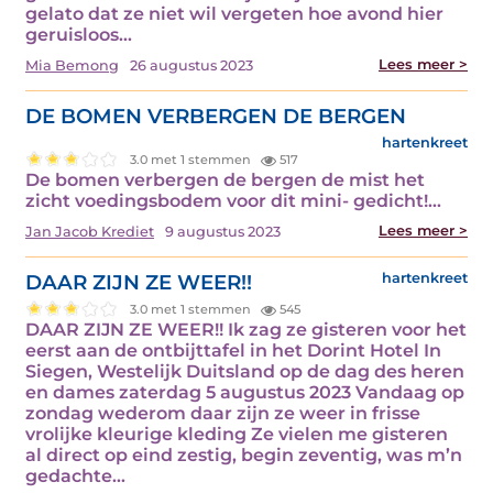
gelato dat ze niet wil vergeten hoe avond hier
geruisloos…
Lees meer >
Mia Bemong
26 augustus 2023
DE BOMEN VERBERGEN DE BERGEN
hartenkreet
3.0 met 1 stemmen
517
De bomen verbergen de bergen de mist het
zicht voedingsbodem voor dit mini- gedicht!…
Lees meer >
Jan Jacob Krediet
9 augustus 2023
DAAR ZIJN ZE WEER!!
hartenkreet
3.0 met 1 stemmen
545
DAAR ZIJN ZE WEER!! Ik zag ze gisteren voor het
eerst aan de ontbijttafel in het Dorint Hotel In
Siegen, Westelijk Duitsland op de dag des heren
en dames zaterdag 5 augustus 2023 Vandaag op
zondag wederom daar zijn ze weer in frisse
vrolijke kleurige kleding Ze vielen me gisteren
al direct op eind zestig, begin zeventig, was m’n
gedachte…