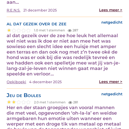
aan…
Lees meer >
R.E.N.S.
21 december 2025
al dat gezeik over de zee
netgedicht
1.0 met 1 stemmen
287
al dat gezeik over de zee hoe leuk het allemaal
wel niet was ik doe er niet aan mee het was
sowieso een slecht idee een huisje met amper
een terras en dan ook nog met z’n twee oké de
hond was er ook bij die was redelijk tevreé en
we hadden ook een spelletje mee wat jij van-je-
lang-zal-je-leven niet winnen gaat maar je
speelde en verloor…
Lees meer >
Oekiboeki
4 december 2025
Jeu de Boules
netgedicht
2.0 met 1 stemmen
281
Her en der staan groepjes van vooral mannen
die met veel, opgewonden ‘oh-la-la’ en weidse
armgebaren hun emotie uiten wanneer een
werper met een droge tik van metaal op metaal