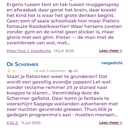
Ergens tussen tent en tak tussen muggenspray
en afwasbak daar gonst het brein, daar kraakt
het kind het is waar het grote denken begint.
Geen som of saaie schooltaak hier maar Pieters
fameuze Raadselkwartier! Waar hersens zweten
zonder gym en de winst geen sticker is, maar
glorie met een glim. Pieter — de man met de
zwembroek van wol, met…
Lees meer >
Peter Paul J. Doodkorte
13 juli 2025
De Schermer
netgedicht
1.6 met 5 stemmen
431
Staat je flatscreen weer te glunderen? Dat
wordt een gezellig avondje zappen! Let wel:
zonder reclame-remmer zit je stoned naar
koopjes te staren... Vanmiddag door de
Schermer gefietst. Daar komt je fantasie te
voorschijn! Sappige weilanden adverteren met
zeer nuchter-geurende grassen. Thuis klik je
gedegen programma's aan - moeten mensen…
Lees meer >
K.BLZ.
11 juli 2025