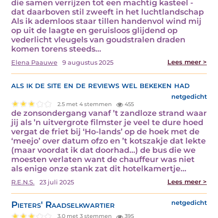
die samen verrijzen tot een machtig kasteel -
dat daarboven stil zweeft in het luchtlandschap
Als ik ademloos staar tillen handenvol wind mij
op uit de laagte en geruisloos glijdend op
vederlicht vleugels van goudstralen draden
komen torens steeds…
Lees meer >
Elena Paauwe
9 augustus 2025
als ik de site en de reviews wel bekeken had
netgedicht
2.5 met 4 stemmen
455
de zonsondergang vanaf ’t zandloze strand waar
jij als ’n uitvergrote filmster je veel te dure hoed
vergat de friet bij ‘Ho-lands’ op de hoek met de
‘meejo’ over datum ofzo en ’t kotszakje dat lekte
(maar voordat ik dat doorhad…) de bus die we
moesten verlaten want de chauffeur was niet
als enige onze stank zat dit hotelkamertje…
Lees meer >
R.E.N.S.
23 juli 2025
Pieters' Raadselkwartier
netgedicht
3.0 met 3 stemmen
395