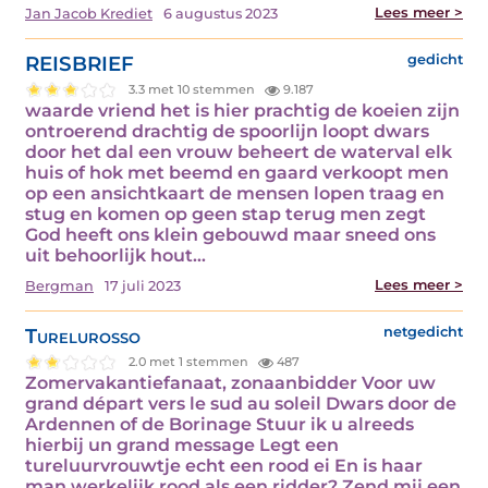
Lees meer >
Jan Jacob Krediet
6 augustus 2023
REISBRIEF
gedicht
3.3 met 10 stemmen
9.187
waarde vriend het is hier prachtig de koeien zijn
ontroerend drachtig de spoorlijn loopt dwars
door het dal een vrouw beheert de waterval elk
huis of hok met beemd en gaard verkoopt men
op een ansichtkaart de mensen lopen traag en
stug en komen op geen stap terug men zegt
God heeft ons klein gebouwd maar sneed ons
uit behoorlijk hout…
Lees meer >
Bergman
17 juli 2023
Turelurosso
netgedicht
2.0 met 1 stemmen
487
Zomervakantiefanaat, zonaanbidder Voor uw
grand départ vers le sud au soleil Dwars door de
Ardennen of de Borinage Stuur ik u alreeds
hierbij un grand message Legt een
tureluurvrouwtje echt een rood ei En is haar
man werkelijk rood als een ridder? Zend mij een