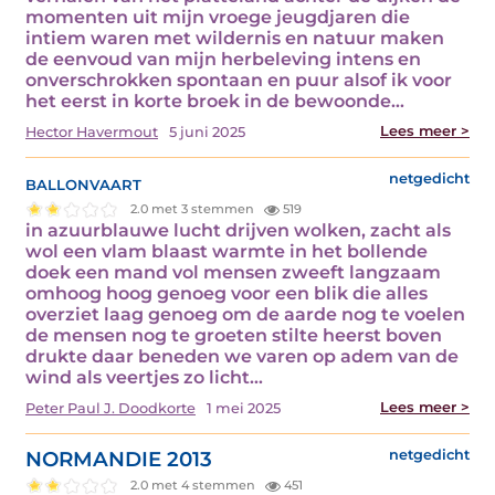
momenten uit mijn vroege jeugdjaren die
intiem waren met wildernis en natuur maken
de eenvoud van mijn herbeleving intens en
onverschrokken spontaan en puur alsof ik voor
het eerst in korte broek in de bewoonde…
Lees meer >
Hector Havermout
5 juni 2025
ballonvaart
netgedicht
2.0 met 3 stemmen
519
in azuurblauwe lucht drijven wolken, zacht als
wol een vlam blaast warmte in het bollende
doek een mand vol mensen zweeft langzaam
omhoog hoog genoeg voor een blik die alles
overziet laag genoeg om de aarde nog te voelen
de mensen nog te groeten stilte heerst boven
drukte daar beneden we varen op adem van de
wind als veertjes zo licht…
Lees meer >
Peter Paul J. Doodkorte
1 mei 2025
NORMANDIE 2013
netgedicht
2.0 met 4 stemmen
451