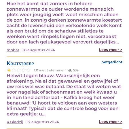
Hoe het komt dat zomers in heldere
zonnewarmte de ouder wordende mens zich
plots weer jeugdig voelt weet misschien alleen
de zon, in zonnig denken zonnewarmte koestert
zacht de levenshuid een verkoelende wolk komt
als een bruid om de schaduw stilletjes te
wenken want rimpels liegen niet, veroorzaakt
door een lach geluksgevoel verovert dagelijks…
Lees meer >
mobar
28 augustus 2024
Krijtstreep
netgedicht
1.0 met 5 stemmen
539
Helwit tegen blauw. Waarschijnlijk een
afrekening. Na al dat gewauwel en getwijfel of
uw reis wel was betaald. De staat wil weten wat
voor nagellak of schoenmaat en welk kwaad u
in hun land achterlaat - Kafka kreeg het weer
benauwd: 'U hoort te voldoen aan een westers
klimaat!' Typisch dat de controle boog voor een
extra geeltje: u…
Lees meer >
K.Bladzij
27 augustus 2024