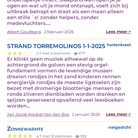
ogen en wat uit je mond ontsnapt, voelt zich bij
uitbraak betrapt en staat als een maan alleen:
een stille `o' zonder helpers, zonder
medevluchters.…
Lees meer >
Albert Goudberg
2 februari 2025
STRAND TORREMOLINOS 1-1-2025
hartenkreet
2.7 met 3 stemmen
677
Er klinkt geen muziek alhoewel op de
achtergrond de golven een stevig orgel-
fundament vormen de levendige mussen
draaien rondjes in het zand kinderen rennen
energierijk rondjes de meeste ligstoelen zijn
bezet met dromerige blootterige mensen op
ronde zilveren dienbladen worden dranken en
spijzen geserveerd opvallend veel leesboeken
worden…
Lees meer >
Jan Jacob Krediet Van den Bos
2 januari 2025
Zonnewarmte
netgedicht
4.7 met 12 stemmen
902