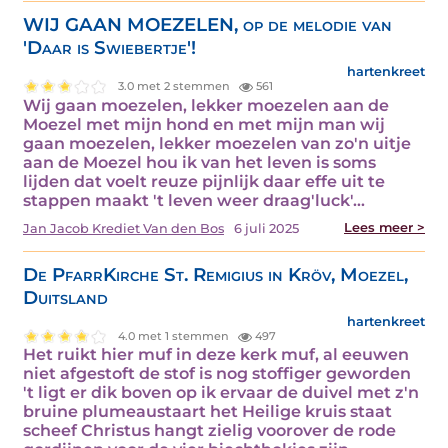
WIJ GAAN MOEZELEN, op de melodie van
'Daar is Swiebertje'!
hartenkreet
3.0 met 2 stemmen
561
Wij gaan moezelen, lekker moezelen aan de
Moezel met mijn hond en met mijn man wij
gaan moezelen, lekker moezelen van zo'n uitje
aan de Moezel hou ik van het leven is soms
lijden dat voelt reuze pijnlijk daar effe uit te
stappen maakt 't leven weer draag'luck'…
Lees meer >
Jan Jacob Krediet Van den Bos
6 juli 2025
De PfarrKirche St. Remigius in Kröv, Moezel,
Duitsland
hartenkreet
4.0 met 1 stemmen
497
Het ruikt hier muf in deze kerk muf, al eeuwen
niet afgestoft de stof is nog stoffiger geworden
't ligt er dik boven op ik ervaar de duivel met z'n
bruine plumeaustaart het Heilige kruis staat
scheef Christus hangt zielig voorover de rode