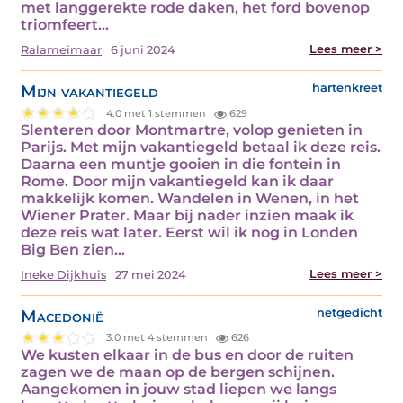
met langgerekte rode daken, het ford bovenop
triomfeert…
Lees meer >
Ralameimaar
6 juni 2024
Mijn vakantiegeld
hartenkreet
4.0 met 1 stemmen
629
Slenteren door Montmartre, volop genieten in
Parijs. Met mijn vakantiegeld betaal ik deze reis.
Daarna een muntje gooien in die fontein in
Rome. Door mijn vakantiegeld kan ik daar
makkelijk komen. Wandelen in Wenen, in het
Wiener Prater. Maar bij nader inzien maak ik
deze reis wat later. Eerst wil ik nog in Londen
Big Ben zien…
Lees meer >
Ineke Dijkhuis
27 mei 2024
Macedonië
netgedicht
3.0 met 4 stemmen
626
We kusten elkaar in de bus en door de ruiten
zagen we de maan op de bergen schijnen.
Aangekomen in jouw stad liepen we langs