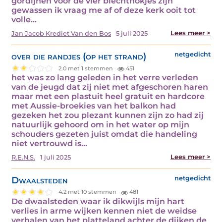
gordijnen voor de vier biechthokjes zijn
gewassen ik vraag me af of deze kerk ooit tot
volle…
Lees meer >
Jan Jacob Krediet Van den Bos
5 juli 2025
over die randjes (op het strand)
netgedicht
2.0 met 1 stemmen
451
het was zo lang geleden in het verre verleden
van de jeugd dat zij niet met afgeschoren haren
maar met een plastuit heel gratuit en hardcore
met Aussie-broekies van het balkon had
gezeken het zou plezant kunnen zijn zo had zij
natuurlijk gehoord om in het water op mijn
schouders gezeten juist omdat die handeling
niet vertrouwd is…
Lees meer >
R.E.N.S.
1 juli 2025
Dwaalsteden
netgedicht
4.2 met 10 stemmen
481
De dwaalsteden waar ik dikwijls mijn hart
verlies in arme wijken kennen niet de weidse
verhalen van het platteland achter de dijken de