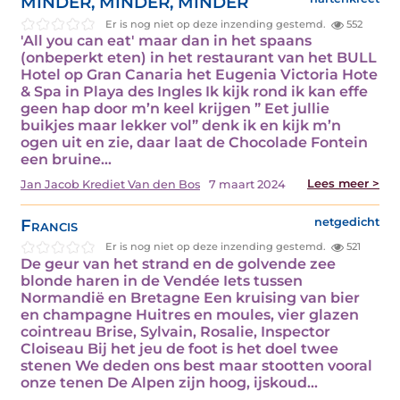
MINDER, MINDER, MINDER
Er is nog niet op deze inzending gestemd.
552
'All you can eat' maar dan in het spaans
(onbeperkt eten) in het restaurant van het BULL
Hotel op Gran Canaria het Eugenia Victoria Hote
& Spa in Playa des Ingles Ik kijk rond ik kan effe
geen hap door m’n keel krijgen ” Eet jullie
buikjes maar lekker vol” denk ik en kijk m’n
ogen uit en zie, daar laat de Chocolade Fontein
een bruine…
Lees meer >
Jan Jacob Krediet Van den Bos
7 maart 2024
Francis
netgedicht
Er is nog niet op deze inzending gestemd.
521
De geur van het strand en de golvende zee
blonde haren in de Vendée Iets tussen
Normandië en Bretagne Een kruising van bier
en champagne Huitres en moules, vier glazen
cointreau Brise, Sylvain, Rosalie, Inspector
Cloiseau Bij het jeu de foot is het doel twee
stenen We deden ons best maar stootten vooral
onze tenen De Alpen zijn hoog, ijskoud…