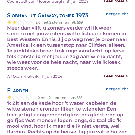
Lees meer >
Coenraedt van Meerenburgh
31 juli 2024
Siobhan uit Galway, zomer 1973
netgedicht
2.0 met 2 stemmen
559
Meer dan vijftig zomers verder wil ik weer
samen met jouw intens witte lichaam komen in
Best Western Ennis. Jij op weg met je broer naar
Amerika, ik een tussenstop naar Clifden, alleen.
Je junkbleke broer trok mijn aandacht, op Ierse
folk danste ik met jou. Je zag aan wie ik dacht,
wie weet voor de hele nacht, naar wie ik keek,
steeds weer…
Lees meer >
A.M.van Niekerk
11 juli 2024
Flarden
netgedicht
1.0 met 2 stemmen
635
‘k Zit aan de kade hoor ‘t water kabbelen de
witte stenen eronder lijken te wiegelen Een
bootje ligt aangemeerd glinsters glinsteren op
golfjes Wat mensen lopen langs, de taal die ‘k
mooi vind, hoor ik maar die ik niet versta, wel
flarden. Rechts op de heuvel liggen witte huizen