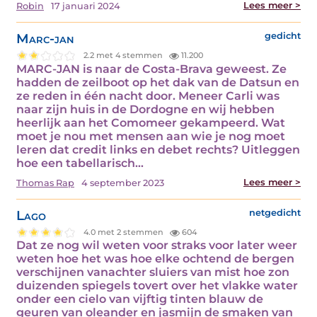
Lees meer >
Robin
17 januari 2024
Marc-jan
gedicht
2.2 met 4 stemmen
11.200
MARC-JAN is naar de Costa-Brava geweest. Ze
hadden de zeilboot op het dak van de Datsun en
ze reden in één nacht door. Meneer Carli was
naar zijn huis in de Dordogne en wij hebben
heerlijk aan het Comomeer gekampeerd. Wat
moet je nou met mensen aan wie je nog moet
leren dat credit links en debet rechts? Uitleggen
hoe een tabellarisch…
Lees meer >
Thomas Rap
4 september 2023
Lago
netgedicht
4.0 met 2 stemmen
604
Dat ze nog wil weten voor straks voor later weer
weten hoe het was hoe elke ochtend de bergen
verschijnen vanachter sluiers van mist hoe zon
duizenden spiegels tovert over het vlakke water
onder een cielo van vijftig tinten blauw de
geuren van oleander en jasmijn de smaken van