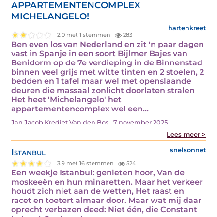
APPARTEMENTENCOMPLEX
MICHELANGELO!
hartenkreet
2.0 met 1 stemmen
283
Ben even los van Nederland en zit 'n paar dagen
vast in Spanje in een soort Bijlmer Bajes van
Benidorm op de 7e verdieping in de Binnenstad
binnen veel grijs met witte tinten en 2 stoelen, 2
bedden en 1 tafel maar wel met openslaande
deuren die massaal zonlicht doorlaten stralen
Het heet 'Michelangelo' het
appartementencomplex wel een…
Jan Jacob Krediet Van den Bos
7 november 2025
Lees meer >
Istanbul
snelsonnet
3.9 met 16 stemmen
524
Een weekje Istanbul: genieten hoor, Van de
moskeeën en hun minaretten. Maar het verkeer
houdt zich niet aan de wetten, Het raast en
racet en toetert almaar door. Maar wat mij daar
oprecht verbazen deed: Niet één, die Constant