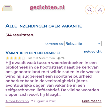
Alle inzendingen over vakantie
514 resultaten.
Sorteren op:
Vakantie in een liefdesbrief
netgedicht
3.8 met 5 stemmen
74
Hij dwaalt vaak tussen woordenboeken in een
bibliotheek in de hoofdstraat naast de kerk van
ons geboorteland met wilde zaden in de woeste
wind hij suggereert een spontane puurheid
onherkenbaar in de veeltonigheid tijdens
avontuurlijke dagen van vakantie in een
zelfgeschreven liefdesbrief. De vileine woorden
slepen zich voort hij klaagt…
Lees meer >
Alfons Bortano
7 augustus 2026