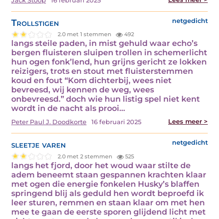
Jack Stoop
16 februari 2025
Trollstigen
netgedicht
2.0 met 1 stemmen
492
langs steile paden, in mist gehuld waar echo’s
bergen fluisteren sluipen trollen in schemerlicht
hun ogen fonk’lend, hun grijns gericht ze lokken
reizigers, trots en stout met fluisterstemmen
koud en fout “Kom dichterbij, wees niet
bevreesd, wij kennen de weg, wees
onbevreesd.” doch wie hun listig spel niet kent
wordt in de nacht als prooi…
Lees meer >
Peter Paul J. Doodkorte
16 februari 2025
sleetje varen
netgedicht
2.0 met 2 stemmen
525
langs het fjord, door het woud waar stilte de
adem beneemt staan gespannen krachten klaar
met ogen die energie fonkelen Husky’s blaffen
springend blij als geduld hen wordt beproefd ik
leer sturen, remmen en staan klaar om met hen
mee te gaan de eerste sporen glijdend licht met