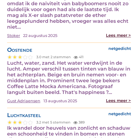
omdat ik de naïviteit van babyboomers nooit zo
duidelijk voor ogen had als de laatste tijd. Ik
mag als X-er slash patatvreter de ether
leeggeplunderd hebben, vroeger was alles echt
niet…
Lees meer >
Stoker
22 augustus 2025
Oostende
netgedicht
3.0 met 2 stemmen
411
Lucht, water, zand. Het water verdwijnt in de
lucht. Amper verschil tussen tinten van blauw in
het achterplan. Beige en bruin nemen voor- en
middenplan in. Prominent twee lege bekers
Coffee Latte Mocka Americana. Fotograaf
languit buiten beeld. That's happiness ?…
Lees meer >
Gust Adriaensen
13 augustus 2025
Luchtkasteel
netgedicht
3.2 met 5 stemmen
389
Ik wandel door heuvels van zonlicht en schaduw
een schoonheid te vinden in bomen en stenen