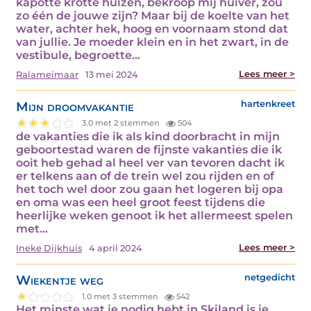
kapotte krotte huizen, bekroop mij huiver, zou
zo één de jouwe zijn? Maar bij de koelte van het
water, achter hek, hoog en voornaam stond dat
van jullie. Je moeder klein en in het zwart, in de
vestibule, begroette…
Lees meer >
Ralameimaar
13 mei 2024
Mijn droomvakantie
hartenkreet
3.0 met 2 stemmen
504
de vakanties die ik als kind doorbracht in mijn
geboortestad waren de fijnste vakanties die ik
ooit heb gehad al heel ver van tevoren dacht ik
er telkens aan of de trein wel zou rijden en of
het toch wel door zou gaan het logeren bij opa
en oma was een heel groot feest tijdens die
heerlijke weken genoot ik het allermeest spelen
met…
Lees meer >
Ineke Dijkhuis
4 april 2024
Wiekentje weg
netgedicht
1.0 met 3 stemmen
542
Het minste wat je nodig hebt in Skiland is je