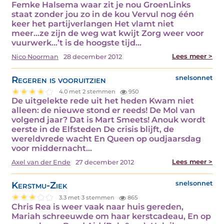
Femke Halsema waar zit je nou GroenLinks
staat zonder jou zo in de kou Vervul nog één
keer het partijverlangen Het vlamt niet
meer...ze zijn de weg wat kwijt Zorg weer voor
vuurwerk...’t is de hoogste tijd…
Lees meer >
Nico Noorman
28 december 2012
Regeren is vooruitzien
snelsonnet
4.0 met 2 stemmen
950
De uitgelekte rede uit het heden Kwam niet
alleen: de nieuwe stond er reeds! De Mol van
volgend jaar? Dat is Mart Smeets! Anouk wordt
eerste in de Elfsteden De crisis blijft, de
wereldvrede wacht En Queen op oudjaarsdag
voor middernacht…
Lees meer >
Axel van der Ende
27 december 2012
Kerstmu-Ziek
snelsonnet
3.3 met 3 stemmen
865
Chris Rea is weer vaak naar huis gereden,
Mariah schreeuwde om haar kerstcadeau, En op