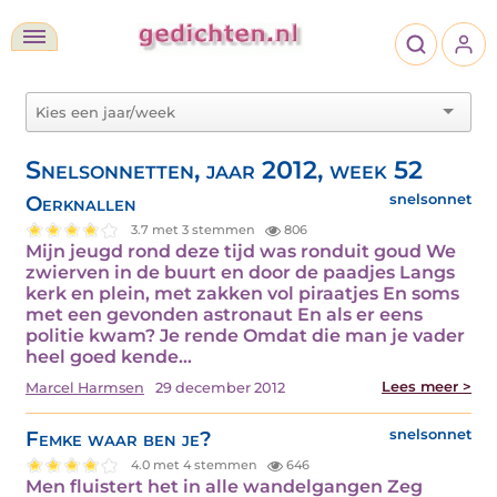
Snelsonnetten, jaar 2012, week 52
Oerknallen
snelsonnet
3.7 met 3 stemmen
806
Mijn jeugd rond deze tijd was ronduit goud We
zwierven in de buurt en door de paadjes Langs
kerk en plein, met zakken vol piraatjes En soms
met een gevonden astronaut En als er eens
politie kwam? Je rende Omdat die man je vader
heel goed kende…
Lees meer >
Marcel Harmsen
29 december 2012
Femke waar ben je?
snelsonnet
4.0 met 4 stemmen
646
Men fluistert het in alle wandelgangen Zeg