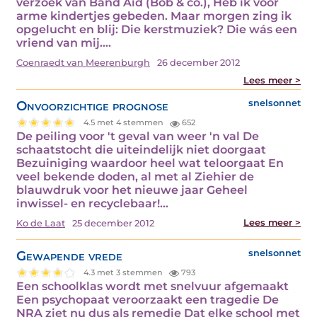
verzoek van Band Aid (Bob & co.), Heb ik voor
arme kindertjes gebeden. Maar morgen zing ik
opgelucht en blij: Die kerstmuziek? Die wás een
vriend van mij.…
Coenraedt van Meerenburgh
26 december 2012
Lees meer >
Onvoorzichtige prognose
snelsonnet
4.5 met 4 stemmen
652
De peiling voor 't geval van weer 'n val De
schaatstocht die uiteindelijk niet doorgaat
Bezuiniging waardoor heel wat teloorgaat En
veel bekende doden, al met al Ziehier de
blauwdruk voor het nieuwe jaar Geheel
inwissel- en recyclebaar!…
Lees meer >
Ko de Laat
25 december 2012
Gewapende vrede
snelsonnet
4.3 met 3 stemmen
793
Een schoolklas wordt met snelvuur afgemaakt
Een psychopaat veroorzaakt een tragedie De
NRA ziet nu dus als remedie Dat elke school met