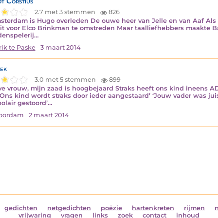
t Corstius
2.7 met 3 stemmen
826
sterdam is Hugo overleden De ouwe heer van Jelle en van Aaf Als St
it voor Elco Brinkman te omstreden Maar taalliefhebbers maakte B
enspelerij…
ik te Paske
3 maart 2014
ek
3.0 met 5 stemmen
899
eve vrouw, mijn zaad is hoogbejaard Straks heeft ons kind ineens A
 Ons kind wordt straks door ieder aangestaard’ ‘Jouw vader was juis
polair gestoord’…
Noordam
2 maart 2014
gedichten
netgedichten
poëzie
hartenkreten
rijmen
vrijwaring
vragen
links
zoek
contact
inhoud