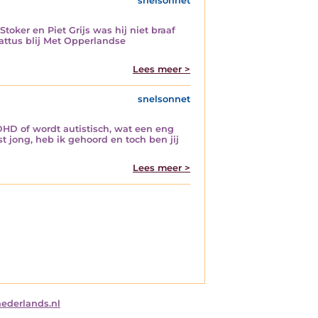
snelsonnet
oker en Piet Grijs was hij niet braaf
attus blij Met Opperlandse
Lees meer >
snelsonnet
DHD of wordt autistisch, wat een eng
t jong, heb ik gehoord en toch ben jij
Lees meer >
nederlands.nl