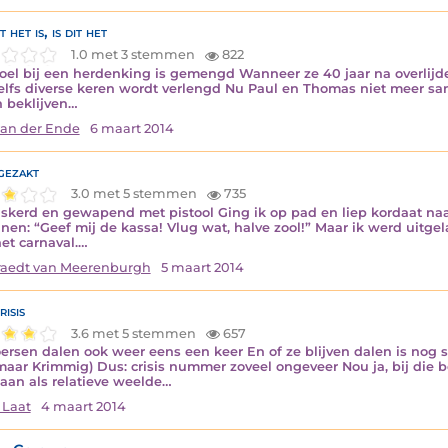
t het is, is dit het
1.0 met 3 stemmen
822
voel bij een herdenking is gemengd Wanneer ze 40 jaar na overlijd
elfs diverse keren wordt verlengd Nu Paul en Thomas niet meer sa
n beklijven…
van der Ende
6 maart 2014
gezakt
3.0 met 5 stemmen
735
kerd en gewapend met pistool Ging ik op pad en liep kordaat naar
nen: “Geef mij de kassa! Vlug wat, halve zool!” Maar ik werd uitge
et carnaval.…
aedt van Meerenburgh
5 maart 2014
isis
3.6 met 5 stemmen
657
ersen dalen ook weer eens een keer En of ze blijven dalen is nog
maar Krimmig) Dus: crisis nummer zoveel ongeveer Nou ja, bij die b
aan als relatieve weelde…
 Laat
4 maart 2014