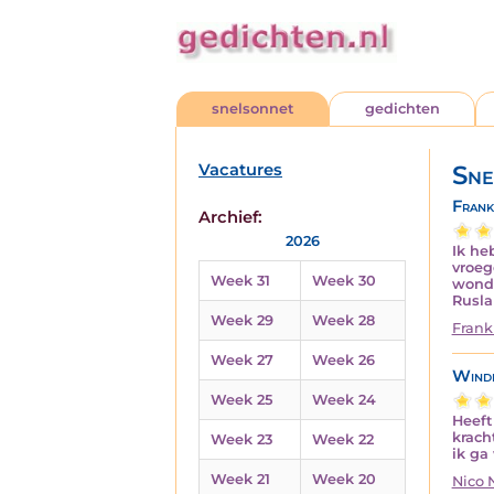
snelsonnet
gedichten
Vacatures
Sne
Frank
Archief:
2026
Ik he
vroeg
Week 31
Week 30
wonde
Rusla
Week 29
Week 28
Frank
Week 27
Week 26
Wind
Week 25
Week 24
Heeft
krach
Week 23
Week 22
ik ga
Week 21
Week 20
Nico