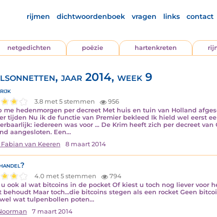
rijmen
dichtwoordenboek
vragen
links
contact
netgedichten
poëzie
hartenkreten
ri
lsonnetten, jaar 2014, week 9
rijk
3.8 met 5 stemmen
956
b me hedenmorgen per decreet Met huis en tuin van Holland afgesc
er tijden Nu ik de functie van Premier bekleed Ik hield wel eerst 
rbaarlijk: iedereen was voor ... De Krim heeft zich per decreet van
nd aangesloten. Een…
 Fabian van Keeren
8 maart 2014
handel?
4.0 met 5 stemmen
794
 u ook al wat bitcoins in de pocket Of kiest u toch nog liever voor
t behoudt Maar toch...die bitcoins stegen als een rocket Geen bitc
 wel wat tulpenbollen poten…
 Noorman
7 maart 2014