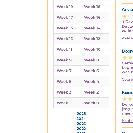
Week 19
Week 18
Als di
Week 17
Week 16
't Ge
Dat z
Week 15
Week 14
zulle
Axel 
Week 13
Week 12
Week 11
Week 10
Door
Week 9
Week 8
Gemas
begin
Week 7
Week 6
was n
Coenr
Week 5
Week 4
Krimcr
Week 3
Week 2
Week 1
Week 0
De ko
(zeg 
meer 
2025
2024
Ko de
2023
2022