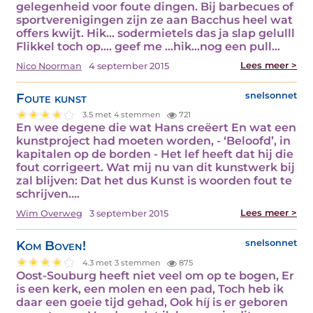
gelegenheid voor foute dingen. Bij barbecues of
sportverenigingen zijn ze aan Bacchus heel wat
offers kwijt. Hik... sodermietels das ja slap gelulll
Flikkel toch op.... geef me …hik…nog een pull…
Lees meer >
Nico Noorman
4 september 2015
Foute kunst
snelsonnet
3.5 met 4 stemmen
721
En wee degene die wat Hans creëert En wat een
kunstproject had moeten worden, - ‘Beloofd’, in
kapitalen op de borden - Het lef heeft dat hij die
fout corrigeert. Wat mij nu van dit kunstwerk bij
zal blijven: Dat het dus Kunst is woorden fout te
schrijven.…
Lees meer >
Wim Overweg
3 september 2015
Kom Boven!
snelsonnet
4.3 met 3 stemmen
875
Oost-Souburg heeft niet veel om op te bogen, Er
is een kerk, een molen en een pad, Toch heb ik
daar een goeie tijd gehad, Ook híj is er geboren