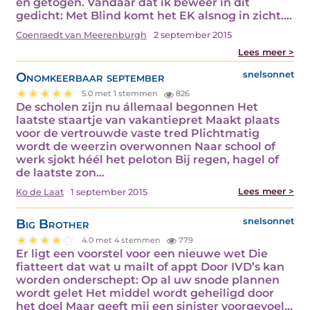
en getogen. Vandaar dat ik beweer in dit
gedicht: Met Blind komt het EK alsnog in zicht.…
Coenraedt van Meerenburgh
2 september 2015
Lees meer >
Onomkeerbaar september
snelsonnet
5.0 met 1 stemmen
826
De scholen zijn nu állemaal begonnen Het
laatste staartje van vakantiepret Maakt plaats
voor de vertrouwde vaste tred Plichtmatig
wordt de weerzin overwonnen Naar school of
werk sjokt héél het peloton Bij regen, hagel of
de laatste zon…
Lees meer >
Ko de Laat
1 september 2015
Big Brother
snelsonnet
4.0 met 4 stemmen
779
Er ligt een voorstel voor een nieuwe wet Die
fiatteert dat wat u mailt of appt Door IVD’s kan
worden onderschept: Op al uw snode plannen
wordt gelet Het middel wordt geheiligd door
het doel Maar geeft mij een sinister voorgevoel…