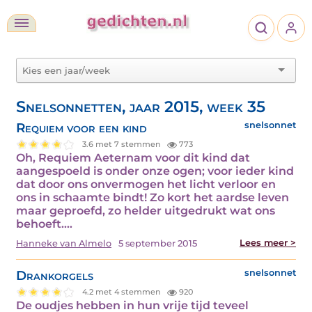
Snelsonnetten, jaar 2015, week 35
Requiem voor een kind
snelsonnet
3.6 met 7 stemmen
773
Oh, Requiem Aeternam voor dit kind dat
aangespoeld is onder onze ogen; voor ieder kind
dat door ons onvermogen het licht verloor en
ons in schaamte bindt! Zo kort het aardse leven
maar geproefd, zo helder uitgedrukt wat ons
behoeft.…
Lees meer >
Hanneke van Almelo
5 september 2015
Drankorgels
snelsonnet
4.2 met 4 stemmen
920
De oudjes hebben in hun vrije tijd teveel