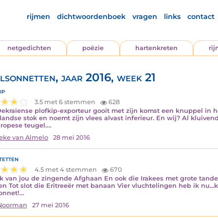
rijmen
dichtwoordenboek
vragen
links
contact
netgedichten
poëzie
hartenkreten
ri
lsonnetten, jaar 2016, week 21
ip
3.5 met 6 stemmen
628
ekraïense plofkip-exporteur gooit met zijn komst een knuppel in h
landse stok en noemt zijn vlees alvast inferieur. En wij? Al kluive
ropese teugel.…
ke van Almelo
28 mei 2016
etten
4.5 met 4 stemmen
670
k van jou de zingende Afghaan En ook die Irakees met grote tande
n Tot slot die Eritreeër met banaan Vier vluchtelingen heb ik nu...kw
onnet!…
 Noorman
27 mei 2016