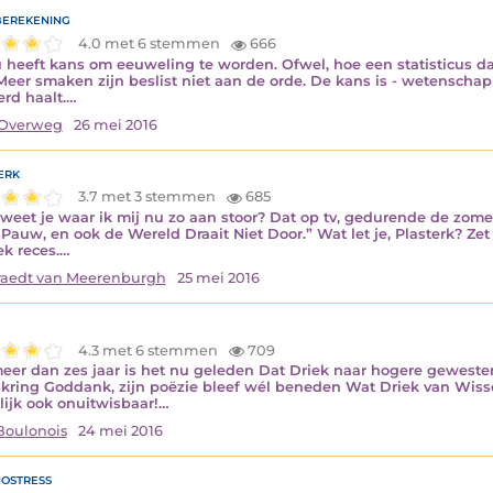
erekening
4.0 met 6 stemmen
666
 heeft kans om eeuweling te worden. Ofwel, hoe een statisticus dat
 Meer smaken zijn beslist niet aan de orde. De kans is - wetenschapp
rd haalt.…
Overweg
26 mei 2016
erk
3.7 met 3 stemmen
685
 weet je waar ik mij nu zo aan stoor? Dat op tv, gedurende de zomer
Pauw, en ook de Wereld Draait Niet Door.” Wat let je, Plasterk? Ze
ek reces.…
aedt van Meerenburgh
25 mei 2016
4.3 met 6 stemmen
709
meer dan zes jaar is het nu geleden Dat Driek naar hogere gewest
skring Goddank, zijn poëzie bleef wél beneden Wat Driek van Wiss
lijk ook onuitwisbaar!…
Boulonois
24 mei 2016
ostress