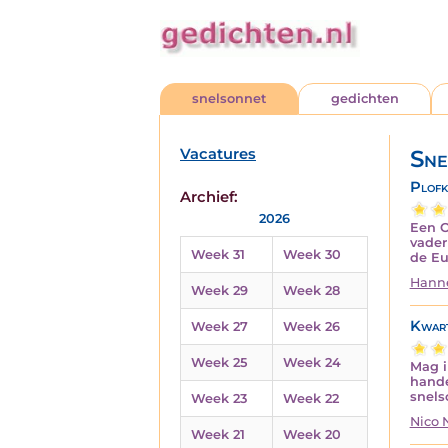
snelsonnet
gedichten
Vacatures
Sne
Plofk
Archief:
2026
Een O
vader
Week 31
Week 30
de Eu
Hanne
Week 29
Week 28
Kwart
Week 27
Week 26
Week 25
Week 24
Mag i
hande
snels
Week 23
Week 22
Nico
Week 21
Week 20