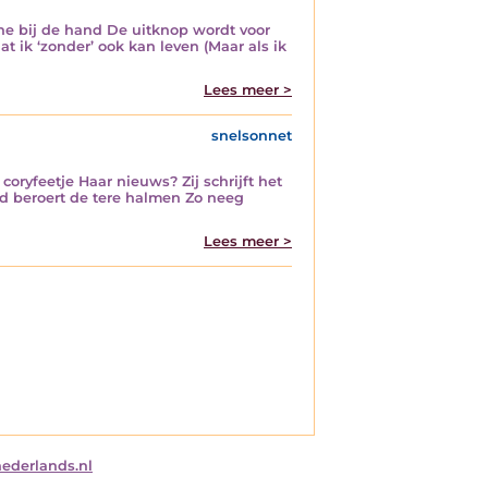
e bij de hand De uitknop wordt voor
t ik ‘zonder’ ook kan leven (Maar als ik
Lees meer >
snelsonnet
ryfeetje Haar nieuws? Zij schrijft het
nd beroert de tere halmen Zo neeg
Lees meer >
nederlands.nl