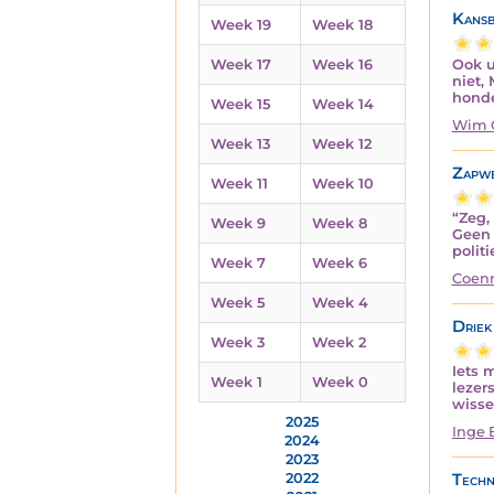
Kansb
Week 19
Week 18
Ook u
Week 17
Week 16
niet,
honde
Week 15
Week 14
Wim 
Week 13
Week 12
Zapw
Week 11
Week 10
“Zeg,
Week 9
Week 8
Geen 
politi
Week 7
Week 6
Coenr
Week 5
Week 4
Driek
Week 3
Week 2
Iets 
Week 1
Week 0
lezer
wisse
2025
Inge 
2024
2023
Techn
2022