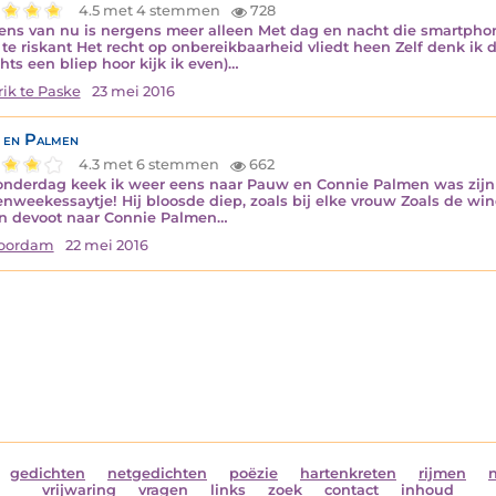
4.5 met 4 stemmen
728
ns van nu is nergens meer alleen Met dag en nacht die smartphon
 te riskant Het recht op onbereikbaarheid vliedt heen Zelf denk ik da
chts een bliep hoor kijk ik even)…
ik te Paske
23 mei 2016
 en Palmen
4.3 met 6 stemmen
662
nderdag keek ik weer eens naar Pauw en Connie Palmen was zijn co
nweekessaytje! Hij bloosde diep, zoals bij elke vrouw Zoals de wi
n devoot naar Connie Palmen…
Noordam
22 mei 2016
gedichten
netgedichten
poëzie
hartenkreten
rijmen
vrijwaring
vragen
links
zoek
contact
inhoud