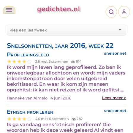
Snelsonnetten, jaar 2016, week 22
Profileringsleed
snelsonnet
3.8 met 5 stemmen
914
Ik word mijn leven lang geprofileerd. Zo ben ik
onweerlegbaar allochtoon en wordt mijn vaders
inkomstenpatroon door velen uitgebreid
bekritiseerd. En waar ik kom zijn mensen
opgehitst: ik kan niet reizen of ik word geflitst.…
Lees meer >
Hanneke van Almelo
4 juni 2016
Etnisch profileren
snelsonnet
4.0 met 6 stemmen
782
Ik ga vandaag eens ‘etnisch profileren’ Die
woorden heb ik deze week geleerd Al vindt een