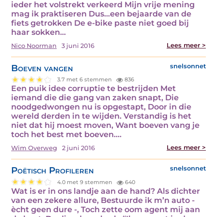
ieder het volstrekt verkeerd Mijn vrije mening
mag ik praktiseren Dus...een bejaarde van de
fiets getrokken De e-bike paste niet goed bij
haar sokken…
Lees meer >
Nico Noorman
3 juni 2016
Boeven vangen
snelsonnet
3.7 met 6 stemmen
836
Een puik idee corruptie te bestrijden Met
iemand die die gang van zaken snapt, Die
noodgedwongen nu is opgestapt, Door in die
wereld derden in te wijden. Verstandig is het
niet dat hij moest moven, Want boeven vang je
toch het best met boeven.…
Lees meer >
Wim Overweg
2 juni 2016
Poëtisch Profileren
snelsonnet
4.0 met 9 stemmen
640
Wat is er in ons landje aan de hand? Als dichter
van een zekere allure, Bestuurde ik m’n auto -
ècht geen dure -, Toch zette oom agent mij aan