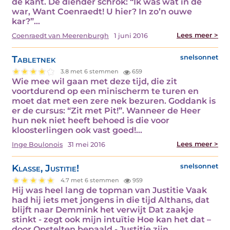
de kant. De diender schrok: “Ik was wat in de
war, Want Coenraedt! U hier? In zo’n ouwe
kar?”…
Lees meer >
Coenraedt van Meerenburgh
1 juni 2016
Tabletnek
snelsonnet
3.8 met 6 stemmen
659
Wie mee wil gaan met deze tijd, die zit
voortdurend op een minischerm te turen en
moet dat met een zere nek bezuren. Goddank is
er de cursus: “Zit met Pit!”. Wanneer de Heer
hun nek niet heeft behoed is die voor
kloosterlingen ook vast goed!…
Lees meer >
Inge Boulonois
31 mei 2016
Klasse, Justitie!
snelsonnet
4.7 met 6 stemmen
959
Hij was heel lang de topman van Justitie Vaak
had hij iets met jongens in die tijd Althans, dat
blijft naar Demmink het verwijt Dat zaakje
stinkt - zegt ook mijn intuïtie Hoe kan het dat –
door Opstelten bepaald - Justitie zijn