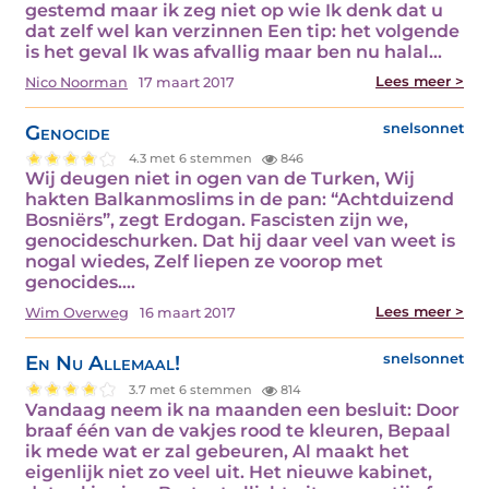
gestemd maar ik zeg niet op wie Ik denk dat u
dat zelf wel kan verzinnen Een tip: het volgende
is het geval Ik was afvallig maar ben nu halal…
Lees meer >
Nico Noorman
17 maart 2017
Genocide
snelsonnet
4.3 met 6 stemmen
846
Wij deugen niet in ogen van de Turken, Wij
hakten Balkanmoslims in de pan: “Achtduizend
Bosniërs”, zegt Erdogan. Fascisten zijn we,
genocideschurken. Dat hij daar veel van weet is
nogal wiedes, Zelf liepen ze voorop met
genocides.…
Lees meer >
Wim Overweg
16 maart 2017
En Nu Allemaal!
snelsonnet
3.7 met 6 stemmen
814
Vandaag neem ik na maanden een besluit: Door
braaf één van de vakjes rood te kleuren, Bepaal
ik mede wat er zal gebeuren, Al maakt het
eigenlijk niet zo veel uit. Het nieuwe kabinet,