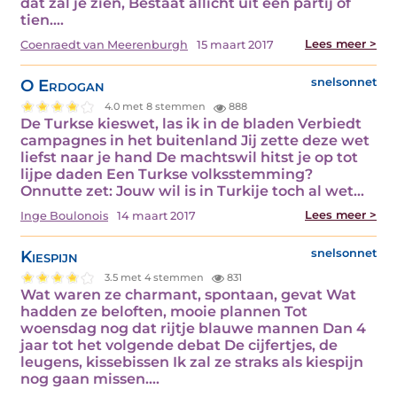
dat zal je zien, Bestaat allicht uit een partij of
tien.…
Lees meer >
Coenraedt van Meerenburgh
15 maart 2017
O Erdogan
snelsonnet
4.0 met 8 stemmen
888
De Turkse kieswet, las ik in de bladen Verbiedt
campagnes in het buitenland Jij zette deze wet
liefst naar je hand De machtswil hitst je op tot
lijpe daden Een Turkse volksstemming?
Onnutte zet: Jouw wil is in Turkije toch al wet…
Lees meer >
Inge Boulonois
14 maart 2017
Kiespijn
snelsonnet
3.5 met 4 stemmen
831
Wat waren ze charmant, spontaan, gevat Wat
hadden ze beloften, mooie plannen Tot
woensdag nog dat rijtje blauwe mannen Dan 4
jaar tot het volgende debat De cijfertjes, de
leugens, kissebissen Ik zal ze straks als kiespijn
nog gaan missen.…