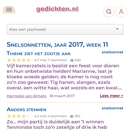
Snelsonnetten, jaar 2017, week 11
Thieme ziet het zootje aan
snelsonnet
4.7 met 7 stemmen
630
Vijf kamerzetels is beslist een feest voor dieren
en hun onbetwiste helden! Marianne, laat je
kloeke woede gelden; de Kamer is nog nooit
zo’n zoo geweest: Tig hanen, slangen, ezels
overal, een witte haai, wat wezels en een kwal.…
Lees meer >
Hanneke van Almelo
18 maart 2017
Anders stemmen
snelsonnet
4.2 met 4 stemmen
592
Zo... mijn partij is duidelijk aan ’t winnen
Tenminste toch zo’n zeteltje of drie Ik heb