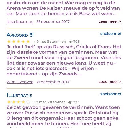
gestreden om de macht Wie mag er nog in de
Arena wonen De Keizer sneuvelde op ’t veld van
eer Maar door de bomen zie ik Bosz wel weer…
Lees meer >
Nico Noorman
22 december 2017
Akkoord !!!
snelsonnet
4.6 met 5 stemmen
769
Je doet ‘het’ op zijn Russisch, Grieks of Frans, Het
zijn klassieke vormen van beminnen. Maar wat
de Zweed moet voor hij gaat beginnen, Voor ons
ligt daar zowaar een nieuwe kans. U weet nu –
ook al is het iets discreets – Wij vrijen –
ondertekend – op zijn Zweeds.…
Lees meer >
Wim Overweg
21 december 2017
Illustratie
snelsonnet
3.7 met 3 stemmen
772
Ze zat gewoon gevaren te verzinnen, Want toen
ze over Russisch nepnieuws sprak, Ontstond bij
Ollengren dit ongemak: Haar schoot geen enkel
voorbeeld meer te binnen. Hiermee heeft zij