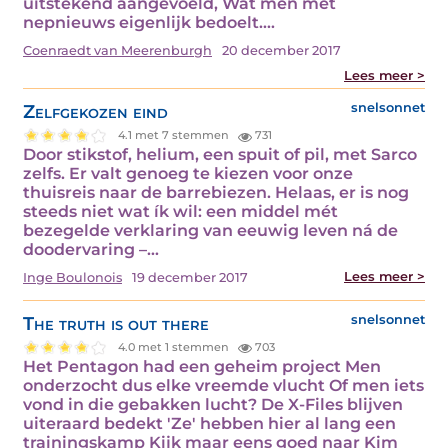
uitstekend aangevoeld, Wat men met
nepnieuws eigenlijk bedoelt.…
Coenraedt van Meerenburgh
20 december 2017
Lees meer >
Zelfgekozen eind
snelsonnet
4.1 met 7 stemmen
731
Door stikstof, helium, een spuit of pil, met Sarco
zelfs. Er valt genoeg te kiezen voor onze
thuisreis naar de barrebiezen. Helaas, er is nog
steeds niet wat ík wil: een middel mét
bezegelde verklaring van eeuwig leven ná de
doodervaring –…
Lees meer >
Inge Boulonois
19 december 2017
The truth is out there
snelsonnet
4.0 met 1 stemmen
703
Het Pentagon had een geheim project Men
onderzocht dus elke vreemde vlucht Of men iets
vond in die gebakken lucht? De X-Files blijven
uiteraard bedekt 'Ze' hebben hier al lang een
trainingskamp Kijk maar eens goed naar Kim