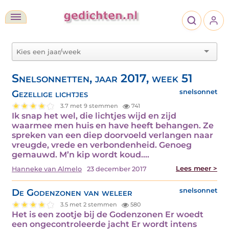
Snelsonnetten, jaar 2017, week 51
Gezellige lichtjes
snelsonnet
3.7 met 9 stemmen
741
Ik snap het wel, die lichtjes wijd en zijd
waarmee men huis en have heeft behangen. Ze
spreken van een diep doorvoeld verlangen naar
vreugde, vrede en verbondenheid. Genoeg
gemauwd. M’n kip wordt koud.…
Lees meer >
Hanneke van Almelo
23 december 2017
De Godenzonen van weleer
snelsonnet
3.5 met 2 stemmen
580
Het is een zootje bij de Godenzonen Er woedt
een ongecontroleerde jacht Er wordt intens