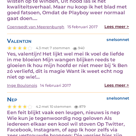
wisten op te winden, Uit nood las ik het
kwaliteitsverhaal. Maar nu koop ik het blad met
goed fatsoen, Omdat de Playboy weer normaal
gaat doen.…
Lees meer >
Coenraedt van Meerenburgh
15 februari 2017
Valentijn
snelsonnet
4.3 met 7 stemmen
940
Yes, valentijn! Het lijkt wel mei Ik voel de liefde
in me bloeien Mijn wangen blijken reeds te
gloeien Ik hou mijn hoofd er niet meer bij ‘k Ben
zó verliefd, dit is magie Want ik weet echt nog
niet op wie!…
Lees meer >
Inge Boulonois
14 februari 2017
Nep
snelsonnet
4.2 met 10 stemmen
879
Een feit blijkt vaak een leugen, nieuws is nep
Wie kun je tegenwoordig nog geloven Als
iedereen elkaar een kool wil stoven Op Twitter,
Facebook, Instagram, of app Ik hoor zelfs via
zeer vertrouwde bronnen; Die versjes hier zijn