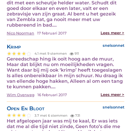
dit met een scheutje helder water. Schudt dit
goed door elkaar en even later, valt er een
zebravisje van zijn graat. Al bent u het gezeik
van Zembla zat, ga nooit meer met uw
rubbereend in bad.…
Lees meer >
Nico Noorman
17 februari 2017
Krimp
snelsonnet
4.1 met 9 stemmen
911
Gereedschap hing ik ooit hoog aan de muur,
Maar dat blijkt nu om moeilijkheden vragen.
Want daar bij mij ook ‘krimp’ heeft toegeslagen
Is alles onbereikbaar in mijn schuur. Nu draag ik
van ellende hoge hakken, Alleen al om een tang
te kunnen pakken.…
Lees meer >
Wim Overweg
16 februari 2017
Open En Bloot
snelsonnet
3.7 met 6 stemmen
731
Het afgelopen jaar was mij te kaal, Er was iets
dat me al die tijd niet zinde, Geen foto’s die me