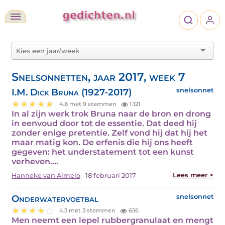
Snelsonnetten, jaar 2017, week 7
I.M. Dick Bruna (1927-2017)
snelsonnet
4.8 met 9 stemmen
1.121
In al zijn werk trok Bruna naar de bron en drong
in eenvoud door tot de essentie. Dat deed hij
zonder enige pretentie. Zelf vond hij dat hij het
maar matig kon. De erfenis die hij ons heeft
gegeven: het understatement tot een kunst
verheven.…
Lees meer >
Hanneke van Almelo
18 februari 2017
Onderwatervoetbal
snelsonnet
4.3 met 3 stemmen
656
Men neemt een lepel rubbergranulaat en mengt