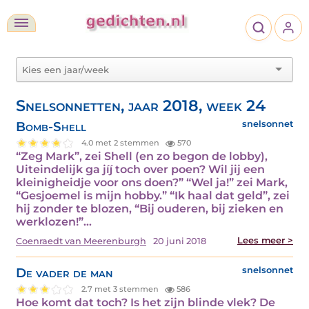
Snelsonnetten, jaar 2018, week 24
Bomb-Shell
snelsonnet
4.0 met 2 stemmen
570
“Zeg Mark”, zei Shell (en zo begon de lobby),
Uiteindelijk ga jíj toch over poen? Wil jij een
kleinigheidje voor ons doen?” “Wel ja!” zei Mark,
“Gesjoemel is mijn hobby.” “Ik haal dat geld”, zei
hij zonder te blozen, “Bij ouderen, bij zieken en
werklozen!”…
Lees meer >
Coenraedt van Meerenburgh
20 juni 2018
De vader de man
snelsonnet
2.7 met 3 stemmen
586
Hoe komt dat toch? Is het zijn blinde vlek? De