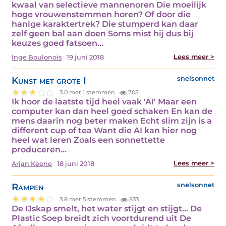
kwaal van selectieve mannenoren Die moeilijk
hoge vrouwenstemmen horen? Of door die
hanige karaktertrek? Die stumperd kan daar
zelf geen bal aan doen Soms mist hij dus bij
keuzes goed fatsoen…
Lees meer >
Inge Boulonois
19 juni 2018
Kunst met grote I
snelsonnet
3.0 met 1 stemmen
705
Ik hoor de laatste tijd heel vaak 'AI' Maar een
computer kan dan heel goed schaken En kan de
mens daarin nog beter maken Echt slim zijn is a
different cup of tea Want die AI kan hier nog
heel wat leren Zoals een sonnettette
produceren…
Lees meer >
Arjan Keene
18 juni 2018
Rampen
snelsonnet
3.8 met 5 stemmen
833
De IJskap smelt, het water stijgt en stijgt… De
Plastic Soep breidt zich voortdurend uit De