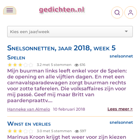
Snelsonnetten, jaar 2018, week 5
Spelen
snelsonnet
3.2 met 5 stemmen
616
Mijn buurman links leeft enkel voor de Spelen:
de opening en alle vijftien dagen. En met een
carnavalsparadewagen zorgt buurman rechts
voor zotte taferelen. Die volksaffaires zijn voor
mij passé. Geef mij maar Britt van
paardenpraattv.…
Lees meer >
Hanneke van Almelo
10 februari 2018
Winst en verlies
snelsonnet
3.0 met 5 stemmen
597
Marinus Kroon krijgt het weer voor zijn kiezen