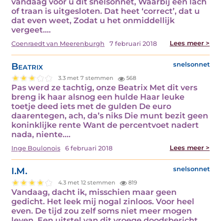
vandaag voor u dit snelsonnet, Waarbij een lach
of traan is uitgesloten. Dat heet ‘correct’, dat u
dat even weet, Zodat u het onmiddellijk
vergeet.…
Lees meer >
Coenraedt van Meerenburgh
7 februari 2018
Beatrix
snelsonnet
3.3 met 7 stemmen
568
Pas werd ze tachtig, onze Beatrix Met dit vers
breng ik haar alsnog een hulde Haar leuke
toetje deed iets met de gulden De euro
daarentegen, ach, da’s niks Die munt bezit geen
koninklijke rente Want de percentvoet nadert
nada, niente.…
Lees meer >
Inge Boulonois
6 februari 2018
I.M.
snelsonnet
4.3 met 12 stemmen
819
Vandaag, dacht ik, misschien maar geen
gedicht. Het leek mij nogal zinloos. Voor heel
even. De tijd zou zelf soms niet meer mogen
leven. Een uitstel van dit vroege doodsbericht.