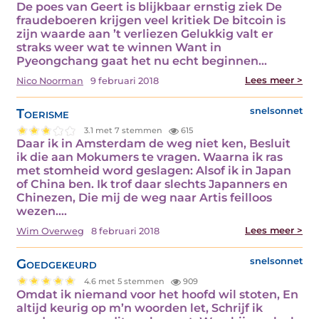
De poes van Geert is blijkbaar ernstig ziek De
fraudeboeren krijgen veel kritiek De bitcoin is
zijn waarde aan ’t verliezen Gelukkig valt er
straks weer wat te winnen Want in
Pyeongchang gaat het nu echt beginnen…
Lees meer >
Nico Noorman
9 februari 2018
Toerisme
snelsonnet
3.1 met 7 stemmen
615
Daar ik in Amsterdam de weg niet ken, Besluit
ik die aan Mokumers te vragen. Waarna ik ras
met stomheid word geslagen: Alsof ik in Japan
of China ben. Ik trof daar slechts Japanners en
Chinezen, Die mij de weg naar Artis feilloos
wezen.…
Lees meer >
Wim Overweg
8 februari 2018
Goedgekeurd
snelsonnet
4.6 met 5 stemmen
909
Omdat ik niemand voor het hoofd wil stoten, En
altijd keurig op m’n woorden let, Schrijf ik