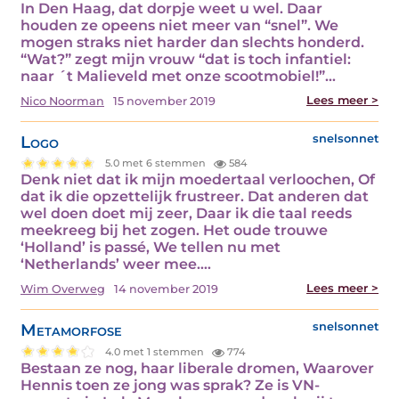
In Den Haag, dat dorpje weet u wel. Daar
houden ze opeens niet meer van “snel”. We
mogen straks niet harder dan slechts honderd.
“Wat?” zegt mijn vrouw “dat is toch infantiel:
naar ´t Malieveld met onze scootmobiel!”…
Lees meer >
Nico Noorman
15 november 2019
Logo
snelsonnet
5.0 met 6 stemmen
584
Denk niet dat ik mijn moedertaal verloochen, Of
dat ik die opzettelijk frustreer. Dat anderen dat
wel doen doet mij zeer, Daar ik die taal reeds
meekreeg bij het zogen. Het oude trouwe
‘Holland’ is passé, We tellen nu met
‘Netherlands’ weer mee.…
Lees meer >
Wim Overweg
14 november 2019
Metamorfose
snelsonnet
4.0 met 1 stemmen
774
Bestaan ze nog, haar liberale dromen, Waarover
Hennis toen ze jong was sprak? Ze is VN-