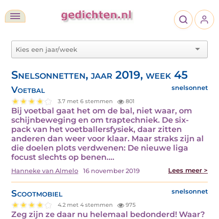
Snelsonnetten, jaar 2019, week 45
Voetbal
snelsonnet
3.7 met 6 stemmen
801
Bij voetbal gaat het om de bal, niet waar, om
schijnbeweging en om traptechniek. De six-
pack van het voetballersfysiek, daar zitten
anderen dan weer voor klaar. Maar straks zijn al
die doelen plots verdwenen: De nieuwe liga
focust slechts op benen.…
Lees meer >
Hanneke van Almelo
16 november 2019
Scootmobiel
snelsonnet
4.2 met 4 stemmen
975
Zeg zijn ze daar nu helemaal bedonderd! Waar?