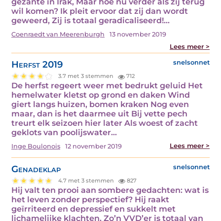
gezante in Irak, Maar hoe nu verder als zij terug
wil komen? Ik pleit ervoor dat zij dan wordt
geweerd, Zij is totaal geradicaliseerd!…
Coenraedt van Meerenburgh
13 november 2019
Lees meer >
Herfst 2019
snelsonnet
3.7 met 3 stemmen
712
De herfst regeert weer met bedrukt geluid Het
hemelwater kletst op grond en daken Wind
giert langs huizen, bomen kraken Nog even
maar, dan is het daarmee uit Bij vette pech
treurt elk seizoen hier later Als woest of zacht
geklots van poolijswater…
Lees meer >
Inge Boulonois
12 november 2019
Genadeklap
snelsonnet
4.7 met 3 stemmen
827
Hij valt ten prooi aan sombere gedachten: wat is
het leven zonder perspectief? Hij raakt
geïrriteerd en depressief en sukkelt met
lichamelijke klachten. Zo’n VVD’er is totaal van