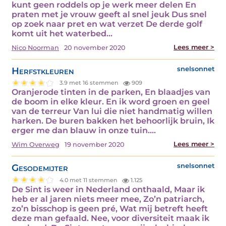
kunt geen roddels op je werk meer delen En
praten met je vrouw geeft al snel jeuk Dus snel
op zoek naar pret en wat verzet De derde golf
komt uit het waterbed…
Lees meer >
Nico Noorman
20 november 2020
Herfstkleuren
snelsonnet
3.9 met 16 stemmen
909
Oranjerode tinten in de parken, En blaadjes van
de boom in elke kleur. En ik word groen en geel
van de terreur Van lui die niet handmatig willen
harken. De buren bakken het behoorlijk bruin, Ik
erger me dan blauw in onze tuin.…
Lees meer >
Wim Overweg
19 november 2020
Gesodemijter
snelsonnet
4.0 met 11 stemmen
1.125
De Sint is weer in Nederland onthaald, Maar ik
heb er al jaren niets meer mee, Zo’n patriarch,
zo’n bisschop is geen pré, Wat mij betreft heeft
deze man gefaald. Nee, voor diversiteit maak ik