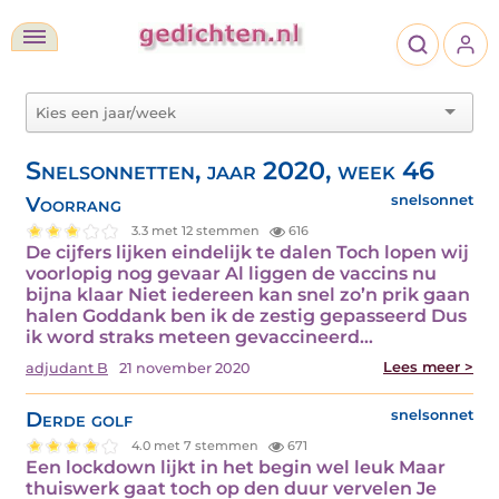
Snelsonnetten, jaar 2020, week 46
Voorrang
snelsonnet
3.3 met 12 stemmen
616
De cijfers lijken eindelijk te dalen Toch lopen wij
voorlopig nog gevaar Al liggen de vaccins nu
bijna klaar Niet iedereen kan snel zo’n prik gaan
halen Goddank ben ik de zestig gepasseerd Dus
ik word straks meteen gevaccineerd…
Lees meer >
adjudant B
21 november 2020
Derde golf
snelsonnet
4.0 met 7 stemmen
671
Een lockdown lijkt in het begin wel leuk Maar
thuiswerk gaat toch op den duur vervelen Je