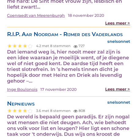
me hard: De Sint moet vrouw zijn, lesbisch en
liefst zwart!…
Coenraedt van Meerenburgh
18 november 2020
Lees meer >
R.I.P. Aar Noordam - Rijmer des Vaderlands
snelsonnet
4.2 met 8 stemmen
727
Dat iemand weg is, hier nooit meer zal zijn is
een idee waaraan je moeilijk went, of je diegene
wel of niet goed kent. De aardse tijd heeft een
triest slotrefrein. In ’s hemels tinnen dicht je
hopelijk door met Heinz en Driek als levendig
gehoor –…
Lees meer >
Inge Boulonois
17 november 2020
Nepnieuws
snelsonnet
3.6 met 8 stemmen
808
De wereld is bepaald geen paradijs. Er zijn nogal
wat mensen die niet deugen. Ach, wie behoedt
ons volk voor list en leugen? Hier ligt een schone
taak voor 't onderwijs. Dus wijs ons kroost de