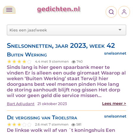
Snelsonnetten, jaar 2023, week 42
Buiten Werking
snelsonnet
4.4 met 9 stemmen
740
Sinds lang is hier geen spaarbank meer te
vinden Er is alleen een oude giromaat Waarop al
weken ‘Buiten Werking’ staat Terwijl hier
doorgaans best veel mensen pinden Hoe lang
de storing aanhoudt blijft nog gissen Het dorp
wil voor geen geld die service missen…
Lees meer >
Bart Adjudant
21 oktober 2023
De vergissing van Troelstra
snelsonnet
2.6 met 7 stemmen
581
De linkse wolk wil af van ´t koningshuis Een