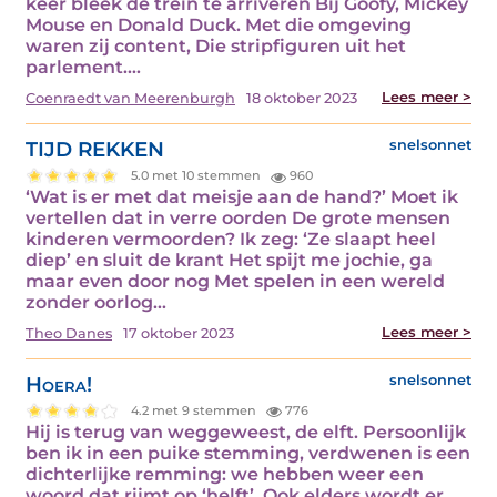
keer bleek de trein te arriveren Bij Goofy, Mickey
Mouse en Donald Duck. Met die omgeving
waren zij content, Die stripfiguren uit het
parlement.…
Lees meer >
Coenraedt van Meerenburgh
18 oktober 2023
TIJD REKKEN
snelsonnet
5.0 met 10 stemmen
960
‘Wat is er met dat meisje aan de hand?’ Moet ik
vertellen dat in verre oorden De grote mensen
kinderen vermoorden? Ik zeg: ‘Ze slaapt heel
diep’ en sluit de krant Het spijt me jochie, ga
maar even door nog Met spelen in een wereld
zonder oorlog…
Lees meer >
Theo Danes
17 oktober 2023
Hoera!
snelsonnet
4.2 met 9 stemmen
776
Hij is terug van weggeweest, de elft. Persoonlijk
ben ik in een puike stemming, verdwenen is een
dichterlijke remming: we hebben weer een
woord dat rijmt op ‘helft’. Ook elders wordt er