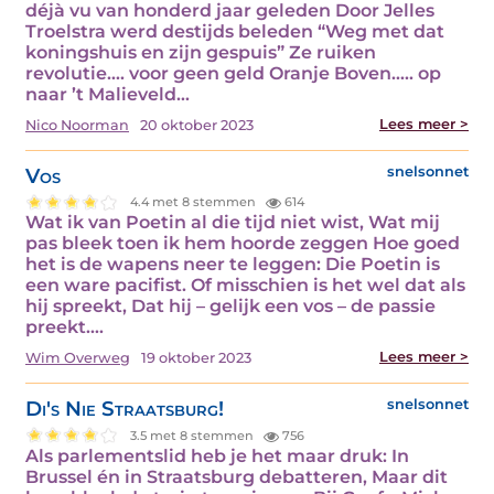
déjà vu van honderd jaar geleden Door Jelles
Troelstra werd destijds beleden “Weg met dat
koningshuis en zijn gespuis” Ze ruiken
revolutie…. voor geen geld Oranje Boven….. op
naar ’t Malieveld…
Lees meer >
Nico Noorman
20 oktober 2023
Vos
snelsonnet
4.4 met 8 stemmen
614
Wat ik van Poetin al die tijd niet wist, Wat mij
pas bleek toen ik hem hoorde zeggen Hoe goed
het is de wapens neer te leggen: Die Poetin is
een ware pacifist. Of misschien is het wel dat als
hij spreekt, Dat hij – gelijk een vos – de passie
preekt.…
Lees meer >
Wim Overweg
19 oktober 2023
Di's Nie Straatsburg!
snelsonnet
3.5 met 8 stemmen
756
Als parlementslid heb je het maar druk: In
Brussel én in Straatsburg debatteren, Maar dit