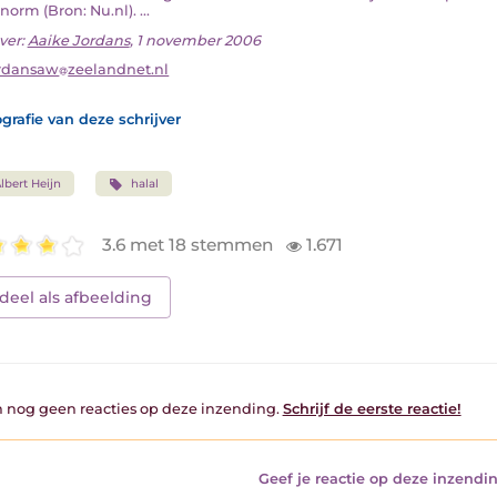
norm (Bron: Nu.nl). ...
ver:
Aaike Jordans
, 1 november 2006
rdansaw
zeelandnet.nl
grafie van deze schrijver
lbert Heijn
halal
3.6 met 18 stemmen
1.671
deel als afbeelding
jn nog geen reacties op deze inzending.
Schrijf de eerste reactie!
Geef je reactie op deze inzendin