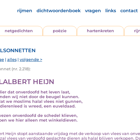
rijmen
dichtwoordenboek
vragen
links
contact
netgedichten
poëzie
hartenkreten
ri
lsonnetten
ge
|
alles
|
volgende >
nnet (nr. 2.218):
LALBERT HEIJN
dier dat onverdoofd het leven laat,
inden wij niet door de beugel kunnen.
dat we moslims halal vlees niet gunnen,
dierenleed is wreed, een euveldaad.
ezen onverdoofd de schedel klieven,
oen we hier alleen met winkeldieven.
lbert Heijn stopt aanstaande vrijdag met de verkoop van vlees van onve
 zal vlees van verdoofd geslachte dieren als halal blijven verkopen. 