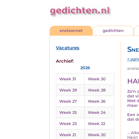
snelsonnet
gedichten
Vacatures
Sne
< vori
Archief:
2026
snelso
Week 31
Week 30
HA
Week 29
Week 28
Zo’n 
dat v
Níet 
Week 27
Week 26
maar 
Week 25
Week 24
Een w
dat d
Week 23
Week 22
... A
Week 21
Week 20
Heijn