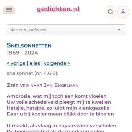
Snelsonnetten
1969 - 2024
< vorige
|
alles
|
volgende >
snelsonnet (nr. 4.619):
Zéér vrij naar Jan Engelman
Ambrosia, wat mij toch aan komt vloeien
Uw volle schedelveld pleegt mij te kwellen
Hatsjie, hatsjoe, zo luidt mijn klankgazelle
Daar u bij koeler maan blijkt door te bloeien
U maakt, als vlaag in najaarswind verscholen
De hooikoortstijd als duizendjarig dolen