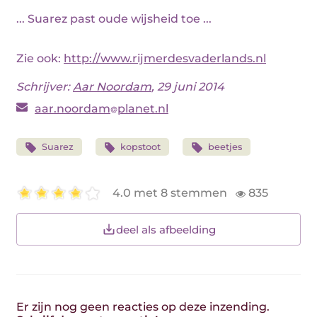
... Suarez past oude wijsheid toe ...
Zie ook:
http://www.rijmerdesvaderlands.nl
Schrijver:
Aar Noordam
, 29 juni 2014
aar.noordam
planet.nl
Suarez
kopstoot
beetjes
4.0 met 8 stemmen
835
deel als afbeelding
Er zijn nog geen reacties op deze inzending.