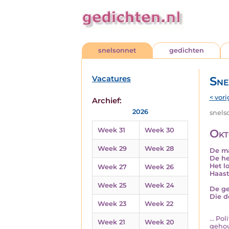
snelsonnet
gedichten
Vacatures
Sne
< vori
Archief:
2026
snelso
Week 31
Week 30
Okt
Week 29
Week 28
De ma
De he
Het l
Week 27
Week 26
Haast
Week 25
Week 24
De ge
Die d
Week 23
Week 22
... P
Week 21
Week 20
gehou