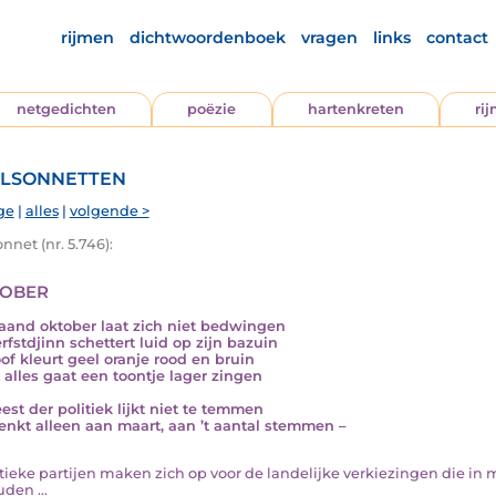
rijmen
dichtwoordenboek
vragen
links
contact
netgedichten
poëzie
hartenkreten
ri
lsonnetten
ge
|
alles
|
volgende >
nnet (nr. 5.746):
ober
and oktober laat zich niet bedwingen
rfstdjinn schettert luid op zijn bazuin
oof kleurt geel oranje rood en bruin
 alles gaat een toontje lager zingen
est der politiek lijkt niet te temmen
enkt alleen aan maart, aan ’t aantal stemmen –
olitieke partijen maken zich op voor de landelijke verkiezingen die i
den ...