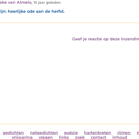
eke van Almelo
,
10 jaar geleden
ijn: heerlijke ode aan de herfst.
Geef je reactie op deze inzendin
gedichten
netgedichten
poëzie
hartenkreten
rijmen
vrijwaring
vragen
links
zoek
contact
inhoud