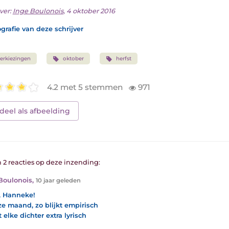
ver:
Inge Boulonois
, 4 oktober 2016
grafie van deze schrijver
erkiezingen
oktober
herfst
4.2 met 5 stemmen
971
deel als afbeelding
n 2 reacties op deze inzending:
Boulonois
,
10 jaar geleden
 Hanneke!
ze maand, zo blijkt empirisch
 elke dichter extra lyrisch