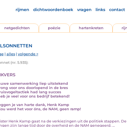
rijmen
dichtwoordenboek
vragen
links
contact
netgedichten
poëzie
hartenkreten
ri
lsonnetten
ge
|
alles
|
volgende >
nnet (nr. 5.935):
kvers
uwe samenwerking liep uitstekend
prong voor ons doorlopend in de bres
ruisvogeltactiek had lang succes
eb je veel voor ons bedrijf betekend!
ggen je van harte dank, Henk Kamp
jou werd het voor óns, de NAM, geen ramp!
inister Henk Kamp gaat na de verkiezingen uit de politiek stappen. De 
ngen zijn lange tijd door de overheid en de NAM genegeerd. ...