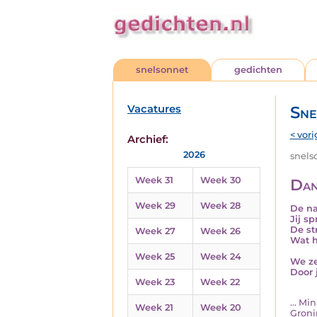
snelsonnet
gedichten
Vacatures
Sne
< vori
Archief:
2026
snelso
Week 31
Week 30
Dan
Week 29
Week 28
De na
Jij s
De st
Week 27
Week 26
Wat h
Week 25
Week 24
We ze
Door 
Week 23
Week 22
... M
Week 21
Week 20
Groni