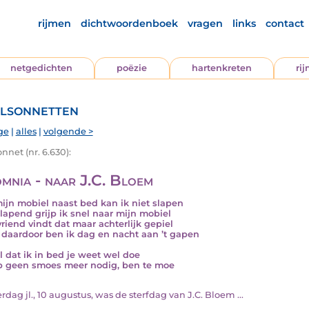
rijmen
dichtwoordenboek
vragen
links
contact
netgedichten
poëzie
hartenkreten
ri
lsonnetten
ge
|
alles
|
volgende >
nnet (nr. 6.630):
omnia - naar J.C. Bloem
ijn mobiel naast bed kan ik niet slapen
slapend grijp ik snel naar mijn mobiel
vriend vindt dat maar achterlijk gepiel
daardoor ben ik dag en nacht aan ’t gapen
il dat ik in bed je weet wel doe
b geen smoes meer nodig, ben te moe
terdag jl., 10 augustus, was de sterfdag van J.C. Bloem ...