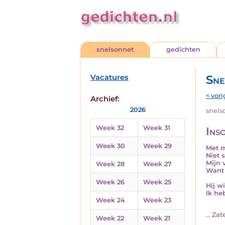
snelsonnet
gedichten
Vacatures
Sne
< vori
Archief:
2026
snelso
Week 32
Week 31
Ins
Week 30
Week 29
Met m
Niet 
Mijn 
Week 28
Week 27
Want 
Week 26
Week 25
Hij w
Ik he
Week 24
Week 23
... Za
Week 22
Week 21