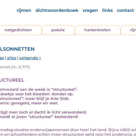
rijmen
dichtwoordenboek
vragen
links
contact
netgedichten
poëzie
hartenkreten
ri
lsonnetten
ge
|
alles
|
volgende >
nnet (nr. 6.717):
uctureel
ernwoord van de week is “structureel”.
doekje voor het bloeden: donder op.
tructureel”: waar blijf je Arie Slob.
enis: geregeld, meer en veel.
rijgt men toch al dacht ik licht verwonderd.
ordt al jaren “structureel” bedonderd!
oensdag staakte onderwijspersoneel door heel het land. Bijna 4500 sc
en en schoolleiders willen meer structureel geld voor het onderwij