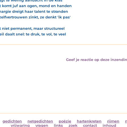
rijgt te weinig aandacht in de klas
t komt juf aan ogen, mond en handen
thargie dreigt haar talent te stranden
zelfvertrouwen zinkt, ze denkt 'ik pas'
 't niet permanent, maar structureel
il daalt snel: te druk, te vol, te veel
Geef je reactie op deze inzendin
gedichten
netgedichten
poëzie
hartenkreten
rijmen
vrijwaring
vragen
links
zoek
contact
inhoud