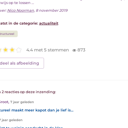
ijs op te lossen ...
ver:
Nico Noorman
, 8 november 2019
atst in de categorie:
actualiteit
tructureel
4.4 met 5 stemmen
873
deel als afbeelding
n 2 reacties op deze inzending:
Groot
,
7 jaar geleden
tureel maakt meer kapot dan je lief is...
7 jaar geleden