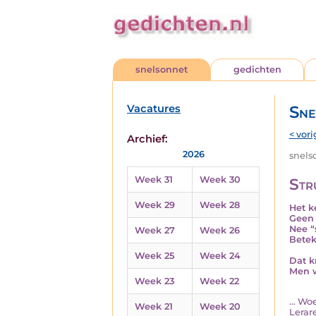
snelsonnet
gedichten
Vacatures
Sne
< vori
Archief:
2026
snelso
Week 31
Week 30
Str
Week 29
Week 28
Het k
Geen 
Nee “s
Week 27
Week 26
Betek
Week 25
Week 24
Dat k
Men w
Week 23
Week 22
... W
Week 21
Week 20
Lerar