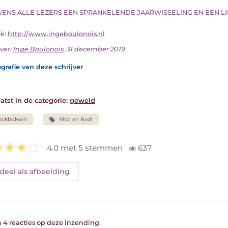
K WENS ALLE LEZERS EEN SPRANKELENDE JAARWISSELING EN EEN LI
ok:
http://www.ingeboulonois.nl
ver:
Inge Boulonois
, 31 december 2019
grafie van deze schrijver
atst in de categorie:
geweld
ickboksen
Rico en Badr
4.0 met 5 stemmen
637
deel als afbeelding
n 4 reacties op deze inzending: