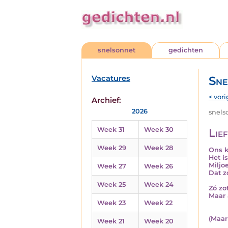
snelsonnet
gedichten
Vacatures
Sne
< vori
Archief:
2026
snelso
Week 31
Week 30
Lie
Week 29
Week 28
Ons k
Het i
Miljo
Week 27
Week 26
Dat z
Week 25
Week 24
Zó zo
Maar 
Week 23
Week 22
(Maar 
Week 21
Week 20