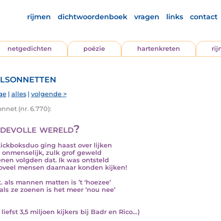
rijmen
dichtwoordenboek
vragen
links
contact
netgedichten
poëzie
hartenkreten
ri
lsonnetten
ge
|
alles
|
volgende >
nnet (nr. 6.770):
fdevolle wereld?
ickboksduo ging haast over lijken
s onmenselijk, zulk grof geweld
enen volgden dat. Ik was ontsteld
oveel mensen daarnaar konden kijken!
t. als mannen matten is ’t ‘hoezee’
als ze zoenen is het meer ‘nou nee’
liefst 3,5 miljoen kijkers bij Badr en Rico…)