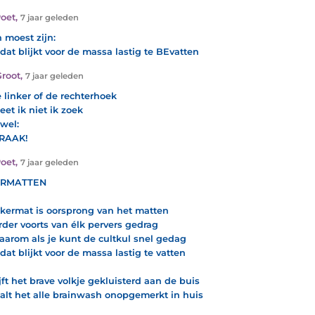
oet
,
7 jaar geleden
n moest zijn:
dat blijkt voor de massa lastig te BEvatten
Groot
,
7 jaar geleden
e linker of de rechterhoek
eet ik niet ik zoek
wel:
s RAAK!
oet
,
7 jaar geleden
RMATTEN
kermat is oorsprong van het matten
rder voorts van élk pervers gedrag
aarom als je kunt de cultkul snel gedag
dat blijkt voor de massa lastig te vatten
ijft het brave volkje gekluisterd aan de buis
alt het alle brainwash onopgemerkt in huis