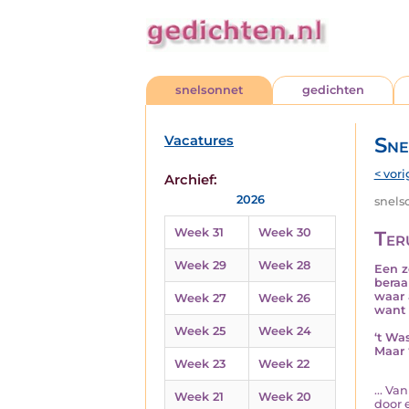
snelsonnet
gedichten
Vacatures
Sne
< vori
Archief:
2026
snelso
Week 31
Week 30
Ter
Week 29
Week 28
Een z
beraa
waar 
Week 27
Week 26
want 
Week 25
Week 24
‘t Wa
Maar 
Week 23
Week 22
... V
Week 21
Week 20
door 