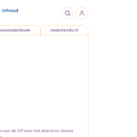
inhoud
jmwoordenboek
nederlands.nl
 van de GP over het strand en dwars
.