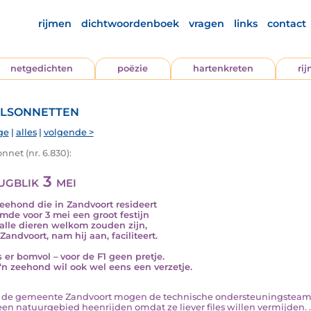
rijmen
dichtwoordenboek
vragen
links
contact
netgedichten
poëzie
hartenkreten
ri
lsonnetten
ge
|
alles
|
volgende >
nnet (nr. 6.830):
ugblik 3 mei
eehond die in Zandvoort resideert
mde voor 3 mei een groot festijn
alle dieren welkom zouden zijn,
Zandvoort, nam hij aan, faciliteert.
s er bomvol – voor de F1 geen pretje.
‘n zeehond wil ook wel eens een verzetje.
an de gemeente Zandvoort mogen de technische ondersteuningsteams
een natuurgebied heenrijden omdat ze liever files willen vermijden. ..