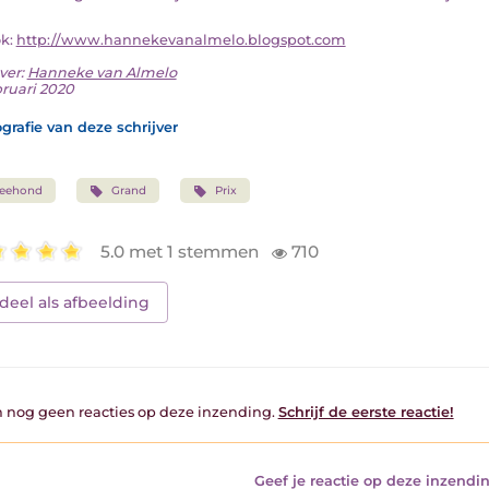
ok:
http://www.hannekevanalmelo.blogspot.com
ver:
Hanneke van Almelo
bruari 2020
grafie van deze schrijver
zeehond
Grand
Prix
5.0 met 1 stemmen
710
deel als afbeelding
jn nog geen reacties op deze inzending.
Schrijf de eerste reactie!
Geef je reactie op deze inzendin