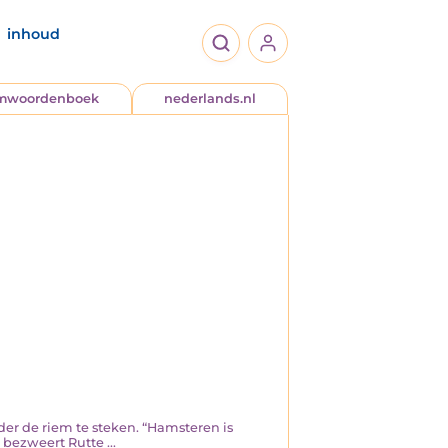
inhoud
jmwoordenboek
nederlands.nl
der de riem te steken. “Hamsteren is
bezweert Rutte ...