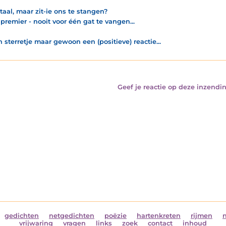
 taal, maar zit-ie ons te stangen?
premier - nooit voor één gat te vangen...
n sterretje maar gewoon een (positieve) reactie...
Geef je reactie op deze inzendin
gedichten
netgedichten
poëzie
hartenkreten
rijmen
vrijwaring
vragen
links
zoek
contact
inhoud