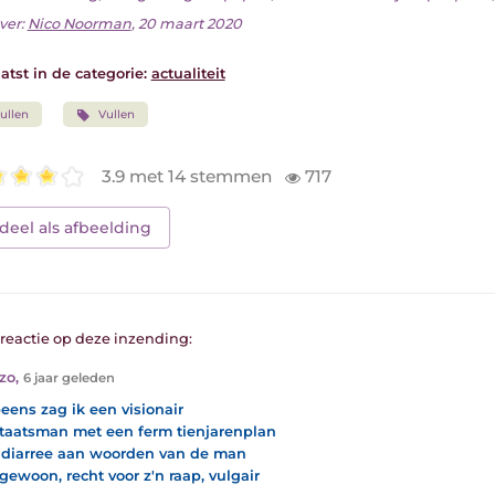
ver:
Nico Noorman
, 20 maart 2020
atst in de categorie:
actualiteit
ullen
Vullen
3.9 met 14 stemmen
717
deel als afbeelding
1 reactie op deze inzending:
zo
,
6 jaar geleden
eens zag ik een visionair
taatsman met een ferm tienjarenplan
diarree aan woorden van de man
gewoon, recht voor z'n raap, vulgair