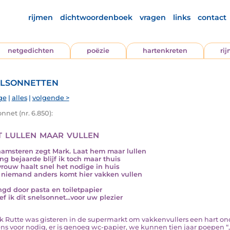
rijmen
dichtwoordenboek
vragen
links
contact
netgedichten
poëzie
hartenkreten
ri
lsonnetten
ge
|
alles
|
volgende >
nnet (nr. 6.850):
t lullen maar vullen
hamsteren zegt Mark. Laat hem maar lullen
ong bejaarde blijf ik toch maar thuis
vrouw haalt snel het nodige in huis
niemand anders komt hier vakken vullen
gd door pasta en toiletpapier
ef ik dit snelsonnet...voor uw plezier
ark Rutte was gisteren in de supermarkt om vakkenvullers een hart on
ns voor nodig, er is genoeg wc-papier, we kunnen tien jaar poepen “, 