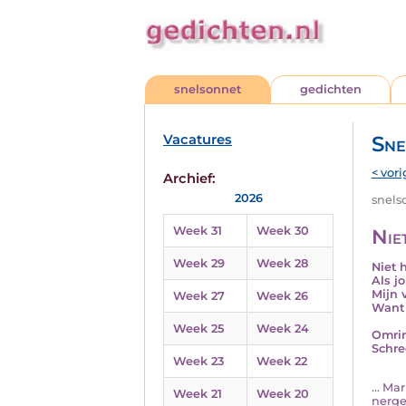
snelsonnet
gedichten
Vacatures
Sne
< vori
Archief:
2026
snelso
Week 31
Week 30
Nie
Week 29
Week 28
Niet 
Als j
Mijn 
Week 27
Week 26
Want 
Week 25
Week 24
Omrin
Schre
Week 23
Week 22
... M
Week 21
Week 20
nerge