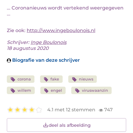
... Coronanieuws wordt vertekend weergegeven
...
Zie ook:
http://www.ingeboulonois.nl
Schrijver:
Inge Boulonois
18 augustus 2020
Biografie van deze schrijver
corona
fake
nieuws
willem
engel
viruswaanzin
4.1 met 12 stemmen
747
deel als afbeelding