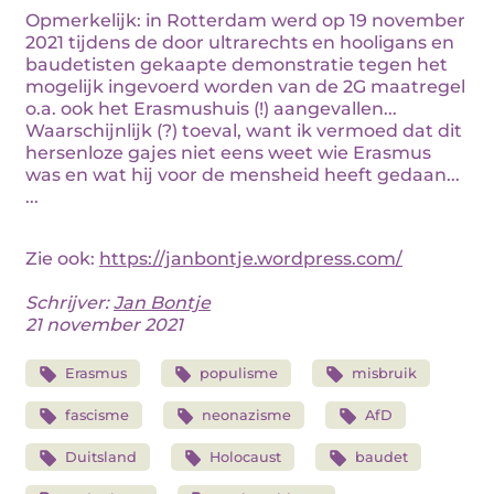
Opmerkelijk: in Rotterdam werd op 19 november
2021 tijdens de door ultrarechts en hooligans en
baudetisten gekaapte demonstratie tegen het
mogelijk ingevoerd worden van de 2G maatregel
o.a. ook het Erasmushuis (!) aangevallen...
Waarschijnlijk (?) toeval, want ik vermoed dat dit
hersenloze gajes niet eens weet wie Erasmus
was en wat hij voor de mensheid heeft gedaan...
...
Zie ook:
https://janbontje.wordpress.com/
Schrijver:
Jan Bontje
21 november 2021
Erasmus
populisme
misbruik
fascisme
neonazisme
AfD
Duitsland
Holocaust
baudet